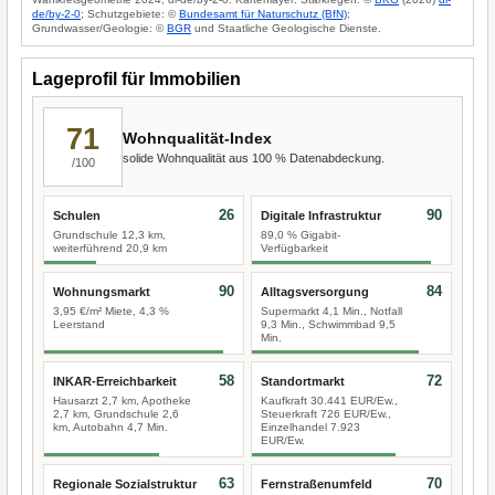
de/by-2-0
; Schutzgebiete: ©
Bundesamt für Naturschutz (BfN)
;
Grundwasser/Geologie: ©
BGR
und Staatliche Geologische Dienste.
Lageprofil für Immobilien
71
Wohnqualität-Index
solide Wohnqualität aus 100 % Datenabdeckung.
/100
26
90
Schulen
Digitale Infrastruktur
Grundschule 12,3 km,
89,0 % Gigabit-
weiterführend 20,9 km
Verfügbarkeit
90
84
Wohnungsmarkt
Alltagsversorgung
3,95 €/m² Miete, 4,3 %
Supermarkt 4,1 Min., Notfall
Leerstand
9,3 Min., Schwimmbad 9,5
Min.
58
72
INKAR-Erreichbarkeit
Standortmarkt
Hausarzt 2,7 km, Apotheke
Kaufkraft 30.441 EUR/Ew.,
2,7 km, Grundschule 2,6
Steuerkraft 726 EUR/Ew.,
km, Autobahn 4,7 Min.
Einzelhandel 7.923
EUR/Ew.
63
70
Regionale Sozialstruktur
Fernstraßenumfeld