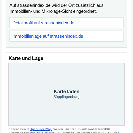
Auf strassenindex.de wird der Ort zusätzlich aus
Immobilien- und Mikrolage-Sicht eingeordnet.
Detailprofil auf strassenindex.de
Immobilienlage auf strassenindex.de
Karte und Lage
Karte laden
Süpplingenburg
Kartendaten ©
OpenStreetMap
. Weitere Grenzen: Bundeswahlleiterin/BKG
Wahlkreisgeometrie 2024, dl-de/by-2-0. Kartenlayer: Starkregen: ©
BKG
(2026)
dl-