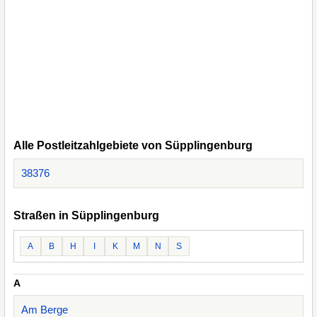
Alle Postleitzahlgebiete von Süpplingenburg
38376
Straßen in Süpplingenburg
A
B
H
I
K
M
N
S
A
Am Berge