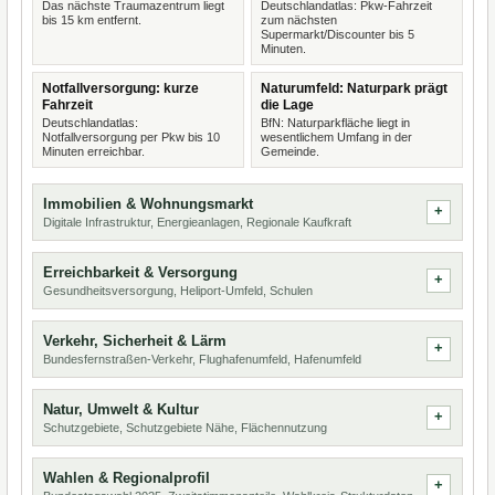
Das nächste Traumazentrum liegt
Deutschlandatlas: Pkw-Fahrzeit
bis 15 km entfernt.
zum nächsten
Supermarkt/Discounter bis 5
Minuten.
Notfallversorgung: kurze
Naturumfeld: Naturpark prägt
Fahrzeit
die Lage
Deutschlandatlas:
BfN: Naturparkfläche liegt in
Notfallversorgung per Pkw bis 10
wesentlichem Umfang in der
Minuten erreichbar.
Gemeinde.
Immobilien & Wohnungsmarkt
Digitale Infrastruktur, Energieanlagen, Regionale Kaufkraft
Erreichbarkeit & Versorgung
Gesundheitsversorgung, Heliport-Umfeld, Schulen
Verkehr, Sicherheit & Lärm
Bundesfernstraßen-Verkehr, Flughafenumfeld, Hafenumfeld
Natur, Umwelt & Kultur
Schutzgebiete, Schutzgebiete Nähe, Flächennutzung
Wahlen & Regionalprofil