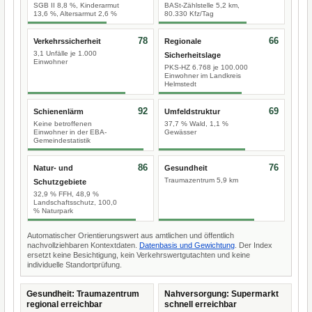
SGB II 8,8 %, Kinderarmut
BASt-Zählstelle 5,2 km,
13,6 %, Altersarmut 2,6 %
80.330 Kfz/Tag
78
66
Verkehrssicherheit
Regionale
3,1 Unfälle je 1.000
Sicherheitslage
Einwohner
PKS-HZ 6.768 je 100.000
Einwohner im Landkreis
Helmstedt
92
69
Schienenlärm
Umfeldstruktur
Keine betroffenen
37,7 % Wald, 1,1 %
Einwohner in der EBA-
Gewässer
Gemeindestatistik
86
76
Natur- und
Gesundheit
Traumazentrum 5,9 km
Schutzgebiete
32,9 % FFH, 48,9 %
Landschaftsschutz, 100,0
% Naturpark
Automatischer Orientierungswert aus amtlichen und öffentlich
nachvollziehbaren Kontextdaten.
Datenbasis und Gewichtung
. Der Index
ersetzt keine Besichtigung, kein Verkehrswertgutachten und keine
individuelle Standortprüfung.
Gesundheit: Traumazentrum
Nahversorgung: Supermarkt
regional erreichbar
schnell erreichbar