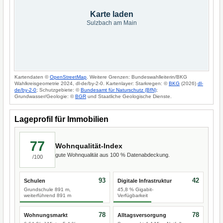
Karte laden
Sulzbach am Main
Kartendaten ©
OpenStreetMap
. Weitere Grenzen: Bundeswahlleiterin/BKG
Wahlkreisgeometrie 2024, dl-de/by-2-0. Kartenlayer: Starkregen: ©
BKG
(2026)
dl-
de/by-2-0
; Schutzgebiete: ©
Bundesamt für Naturschutz (BfN)
;
Grundwasser/Geologie: ©
BGR
und Staatliche Geologische Dienste.
Lageprofil für Immobilien
77
Wohnqualität-Index
gute Wohnqualität aus 100 % Datenabdeckung.
/100
93
42
Schulen
Digitale Infrastruktur
Grundschule 891 m,
45,8 % Gigabit-
weiterführend 891 m
Verfügbarkeit
78
78
Wohnungsmarkt
Alltagsversorgung