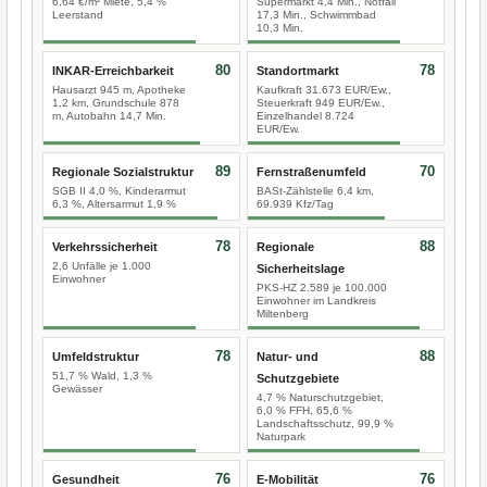
6,64 €/m² Miete, 5,4 %
Supermarkt 4,4 Min., Notfall
Leerstand
17,3 Min., Schwimmbad
10,3 Min.
80
78
INKAR-Erreichbarkeit
Standortmarkt
Hausarzt 945 m, Apotheke
Kaufkraft 31.673 EUR/Ew.,
1,2 km, Grundschule 878
Steuerkraft 949 EUR/Ew.,
m, Autobahn 14,7 Min.
Einzelhandel 8.724
EUR/Ew.
89
70
Regionale Sozialstruktur
Fernstraßenumfeld
SGB II 4,0 %, Kinderarmut
BASt-Zählstelle 6,4 km,
6,3 %, Altersarmut 1,9 %
69.939 Kfz/Tag
78
88
Verkehrssicherheit
Regionale
2,6 Unfälle je 1.000
Sicherheitslage
Einwohner
PKS-HZ 2.589 je 100.000
Einwohner im Landkreis
Miltenberg
78
88
Umfeldstruktur
Natur- und
51,7 % Wald, 1,3 %
Schutzgebiete
Gewässer
4,7 % Naturschutzgebiet,
6,0 % FFH, 65,6 %
Landschaftsschutz, 99,9 %
Naturpark
76
76
Gesundheit
E-Mobilität