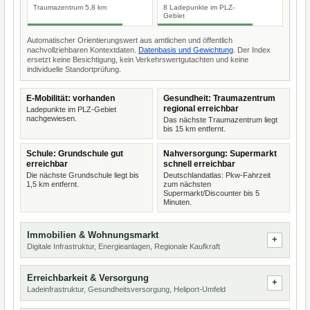
Traumazentrum 5,8 km
8 Ladepunkte im PLZ-
Gebiet
Automatischer Orientierungswert aus amtlichen und öffentlich
nachvollziehbaren Kontextdaten.
Datenbasis und Gewichtung
. Der Index
ersetzt keine Besichtigung, kein Verkehrswertgutachten und keine
individuelle Standortprüfung.
E-Mobilität: vorhanden
Gesundheit: Traumazentrum
regional erreichbar
Ladepunkte im PLZ-Gebiet
nachgewiesen.
Das nächste Traumazentrum liegt
bis 15 km entfernt.
Schule: Grundschule gut
Nahversorgung: Supermarkt
erreichbar
schnell erreichbar
Die nächste Grundschule liegt bis
Deutschlandatlas: Pkw-Fahrzeit
1,5 km entfernt.
zum nächsten
Supermarkt/Discounter bis 5
Minuten.
Immobilien & Wohnungsmarkt
Digitale Infrastruktur, Energieanlagen, Regionale Kaufkraft
Erreichbarkeit & Versorgung
Ladeinfrastruktur, Gesundheitsversorgung, Heliport-Umfeld