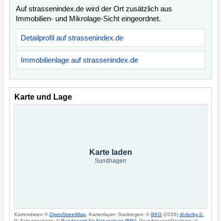
Auf strassenindex.de wird der Ort zusätzlich aus
Immobilien- und Mikrolage-Sicht eingeordnet.
Detailprofil auf strassenindex.de
Immobilienlage auf strassenindex.de
Karte und Lage
Karte laden
Sundhagen
Kartendaten ©
OpenStreetMap
. Kartenlayer: Starkregen: ©
BKG
(2026)
dl-de/by-2-
0
; Schutzgebiete: ©
Bundesamt für Naturschutz (BfN)
; Grundwasser/Geologie: ©