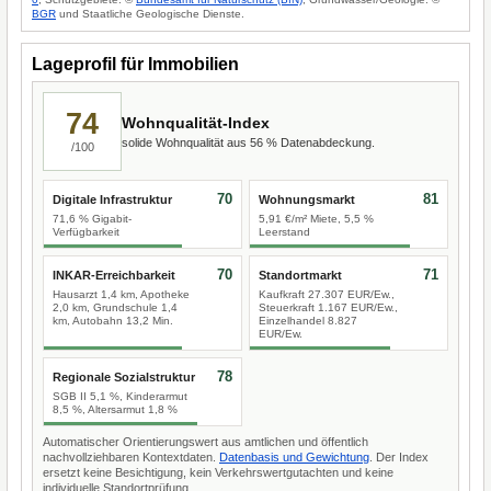
BGR
und Staatliche Geologische Dienste.
Lageprofil für Immobilien
74
Wohnqualität-Index
solide Wohnqualität aus 56 % Datenabdeckung.
/100
70
81
Digitale Infrastruktur
Wohnungsmarkt
71,6 % Gigabit-
5,91 €/m² Miete, 5,5 %
Verfügbarkeit
Leerstand
70
71
INKAR-Erreichbarkeit
Standortmarkt
Hausarzt 1,4 km, Apotheke
Kaufkraft 27.307 EUR/Ew.,
2,0 km, Grundschule 1,4
Steuerkraft 1.167 EUR/Ew.,
km, Autobahn 13,2 Min.
Einzelhandel 8.827
EUR/Ew.
78
Regionale Sozialstruktur
SGB II 5,1 %, Kinderarmut
8,5 %, Altersarmut 1,8 %
Automatischer Orientierungswert aus amtlichen und öffentlich
nachvollziehbaren Kontextdaten.
Datenbasis und Gewichtung
. Der Index
ersetzt keine Besichtigung, kein Verkehrswertgutachten und keine
individuelle Standortprüfung.