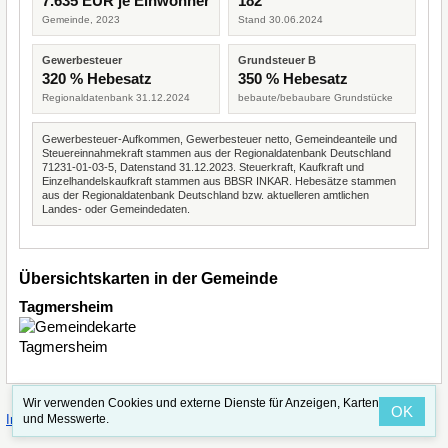
7.635 EUR je Einwohner
182
Gemeinde, 2023
Stand 30.06.2024
Gewerbesteuer
Grundsteuer B
320 % Hebesatz
350 % Hebesatz
Regionaldatenbank 31.12.2024
bebaute/bebaubare Grundstücke
Gewerbesteuer-Aufkommen, Gewerbesteuer netto, Gemeindeanteile und
Steuereinnahmekraft stammen aus der Regionaldatenbank Deutschland
71231-01-03-5, Datenstand 31.12.2023. Steuerkraft, Kaufkraft und
Einzelhandelskaufkraft stammen aus BBSR INKAR. Hebesätze stammen
aus der Regionaldatenbank Deutschland bzw. aktuelleren amtlichen
Landes- oder Gemeindedaten.
Übersichtskarten in der Gemeinde
Tagmersheim
Wir verwenden Cookies und externe Dienste für Anzeigen, Karten
OK
·
·
und Messwerte.
Impressum
Straßenindex
Valid CSS