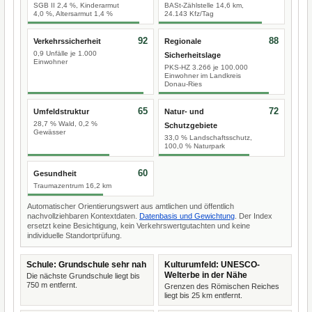
SGB II 2,4 %, Kinderarmut
BASt-Zählstelle 14,6 km,
4,0 %, Altersarmut 1,4 %
24.143 Kfz/Tag
92
88
Verkehrssicherheit
Regionale
0,9 Unfälle je 1.000
Sicherheitslage
Einwohner
PKS-HZ 3.266 je 100.000
Einwohner im Landkreis
Donau-Ries
65
72
Umfeldstruktur
Natur- und
28,7 % Wald, 0,2 %
Schutzgebiete
Gewässer
33,0 % Landschaftsschutz,
100,0 % Naturpark
60
Gesundheit
Traumazentrum 16,2 km
Automatischer Orientierungswert aus amtlichen und öffentlich
nachvollziehbaren Kontextdaten.
Datenbasis und Gewichtung
. Der Index
ersetzt keine Besichtigung, kein Verkehrswertgutachten und keine
individuelle Standortprüfung.
Schule: Grundschule sehr nah
Kulturumfeld: UNESCO-
Welterbe in der Nähe
Die nächste Grundschule liegt bis
750 m entfernt.
Grenzen des Römischen Reiches
liegt bis 25 km entfernt.