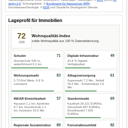
de/by-2-0
; Schutzgebiete: ©
Bundesamt für Naturschutz (BfN)
;
Grundwasser/Geologie: ©
BGR
und Staatliche Geologische Dienste.
Lageprofil für Immobilien
72
Wohnqualität-Index
solide Wohnqualität aus 100 % Datenabdeckung.
/100
71
49
Schulen
Digitale Infrastruktur
Grundschule 530 m,
43,8 % Gigabit-
weiterführend 9,1 km
Verfügbarkeit
83
61
Wohnungsmarkt
Alltagsversorgung
5,73 €/m² Miete, 6,8 %
Supermarkt 7,2 Min., Notfall
Leerstand
26,5 Min., Schwimmbad 2,9
Min.
57
69
INKAR-Erreichbarkeit
Standortmarkt
Hausarzt 1,1 km, Apotheke
Kaufkraft 29.221 EUR/Ew.,
8,7 km, Grundschule 1,1
Steuerkraft 967 EUR/Ew.,
km, Autobahn 43,0 Min.
Einzelhandel 7.635
EUR/Ew.
89
82
Regionale Sozialstruktur
Fernstraßenumfeld