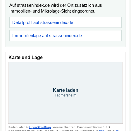
Auf strassenindex.de wird der Ort zusätzlich aus
Immobilien- und Mikrolage-Sicht eingeordnet.
Detailprofil auf strassenindex.de
Immobilienlage auf strassenindex.de
Karte und Lage
Karte laden
Tagmersheim
Kartendaten ©
OpenStreetMap
. Weitere Grenzen: Bundeswahlleiterin/BKG
Wahlkreisgeometrie 2024, dl-de/by-2-0. Kartenlayer: Starkregen: ©
BKG
(2026)
dl-