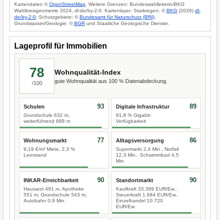
Kartendaten ©
OpenStreetMap
. Weitere Grenzen: Bundeswahlleiterin/BKG
Wahlkreisgeometrie 2024, dl-de/by-2-0. Kartenlayer: Starkregen: ©
BKG
(2026)
dl-
de/by-2-0
; Schutzgebiete: ©
Bundesamt für Naturschutz (BfN)
;
Grundwasser/Geologie: ©
BGR
und Staatliche Geologische Dienste.
Lageprofil für Immobilien
78
Wohnqualität-Index
gute Wohnqualität aus 100 % Datenabdeckung.
/100
93
89
Schulen
Digitale Infrastruktur
Grundschule 632 m,
91,8 % Gigabit-
weiterführend 688 m
Verfügbarkeit
77
86
Wohnungsmarkt
Alltagsversorgung
9,19 €/m² Miete, 2,3 %
Supermarkt 2,4 Min., Notfall
Leerstand
12,3 Min., Schwimmbad 4,5
Min.
90
90
INKAR-Erreichbarkeit
Standortmarkt
Hausarzt 491 m, Apotheke
Kaufkraft 33.399 EUR/Ew.,
551 m, Grundschule 543 m,
Steuerkraft 1.684 EUR/Ew.,
Autobahn 0,9 Min.
Einzelhandel 10.720
EUR/Ew.