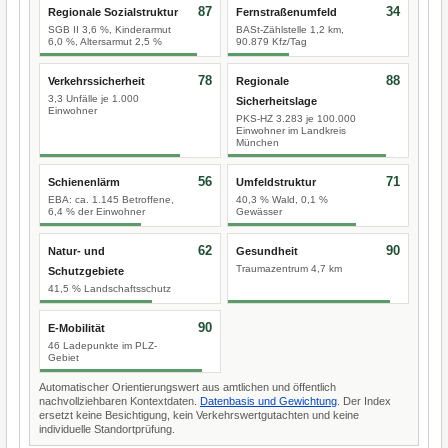
87
34
Regionale Sozialstruktur
Fernstraßenumfeld
SGB II 3,6 %, Kinderarmut
BASt-Zählstelle 1,2 km,
6,0 %, Altersarmut 2,5 %
90.879 Kfz/Tag
78
88
Verkehrssicherheit
Regionale
3,3 Unfälle je 1.000
Sicherheitslage
Einwohner
PKS-HZ 3.283 je 100.000
Einwohner im Landkreis
München
56
71
Schienenlärm
Umfeldstruktur
EBA: ca. 1.145 Betroffene,
40,3 % Wald, 0,1 %
6,4 % der Einwohner
Gewässer
62
90
Natur- und
Gesundheit
Traumazentrum 4,7 km
Schutzgebiete
41,5 % Landschaftsschutz
90
E-Mobilität
46 Ladepunkte im PLZ-
Gebiet
Automatischer Orientierungswert aus amtlichen und öffentlich
nachvollziehbaren Kontextdaten.
Datenbasis und Gewichtung
. Der Index
ersetzt keine Besichtigung, kein Verkehrswertgutachten und keine
individuelle Standortprüfung.