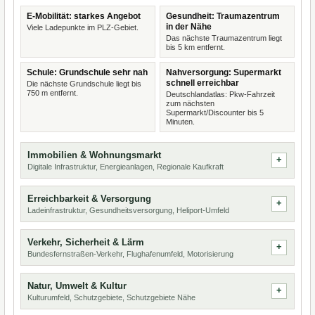
E-Mobilität: starkes Angebot
Gesundheit: Traumazentrum
in der Nähe
Viele Ladepunkte im PLZ-Gebiet.
Das nächste Traumazentrum liegt
bis 5 km entfernt.
Schule: Grundschule sehr nah
Nahversorgung: Supermarkt
schnell erreichbar
Die nächste Grundschule liegt bis
750 m entfernt.
Deutschlandatlas: Pkw-Fahrzeit
zum nächsten
Supermarkt/Discounter bis 5
Minuten.
Immobilien & Wohnungsmarkt
Digitale Infrastruktur, Energieanlagen, Regionale Kaufkraft
Erreichbarkeit & Versorgung
Ladeinfrastruktur, Gesundheitsversorgung, Heliport-Umfeld
Verkehr, Sicherheit & Lärm
Bundesfernstraßen-Verkehr, Flughafenumfeld, Motorisierung
Natur, Umwelt & Kultur
Kulturumfeld, Schutzgebiete, Schutzgebiete Nähe