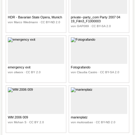
HDR - Bavarian State Opera, Munich
private--party_com Party 2007 04
19_Film3_F1000003
von Marco Wiedmann · CC BY-ND 2.0
von GAP089 · CC BY-SA 2.0
emergency exit
Fotografando
von oliworx · CC BY 2.0
von Claudia Castro · CC BY-SA 2.0
WM 2006 009
marienplatz
von Mohan S · CC BY 2.0
von muitosabao · CC BY-ND 2.0