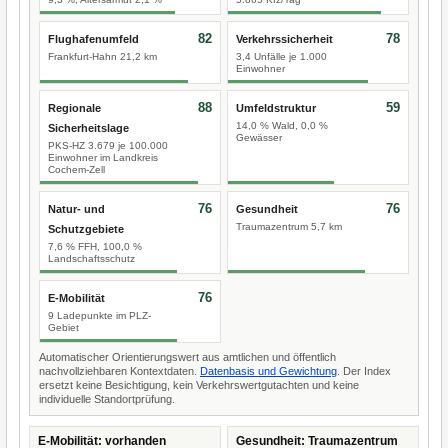
82
78
Flughafenumfeld
Verkehrssicherheit
Frankfurt-Hahn 21,2 km
3,4 Unfälle je 1.000
Einwohner
88
59
Regionale
Umfeldstruktur
14,0 % Wald, 0,0 %
Sicherheitslage
Gewässer
PKS-HZ 3.679 je 100.000
Einwohner im Landkreis
Cochem-Zell
76
76
Natur- und
Gesundheit
Traumazentrum 5,7 km
Schutzgebiete
7,6 % FFH, 100,0 %
Landschaftsschutz
76
E-Mobilität
9 Ladepunkte im PLZ-
Gebiet
Automatischer Orientierungswert aus amtlichen und öffentlich
nachvollziehbaren Kontextdaten.
Datenbasis und Gewichtung
. Der Index
ersetzt keine Besichtigung, kein Verkehrswertgutachten und keine
individuelle Standortprüfung.
E-Mobilität: vorhanden
Gesundheit: Traumazentrum