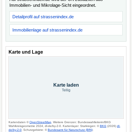
Immobilien- und Mikrolage-Sicht eingeordnet.
Detailprofil auf strassenindex.de
Immobilienlage auf strassenindex.de
Karte und Lage
Karte laden
Tellig
Kartendaten ©
OpenStreetMap
. Weitere Grenzen: Bundeswahlleiterin/BKG
Wahlkreisgeometrie 2024, dl-de/by-2-0. Kartenlayer: Starkregen: ©
BKG
(2026)
dl-
de/by-2-0
; Schutzgebiete: ©
Bundesamt für Naturschutz (BfN)
;