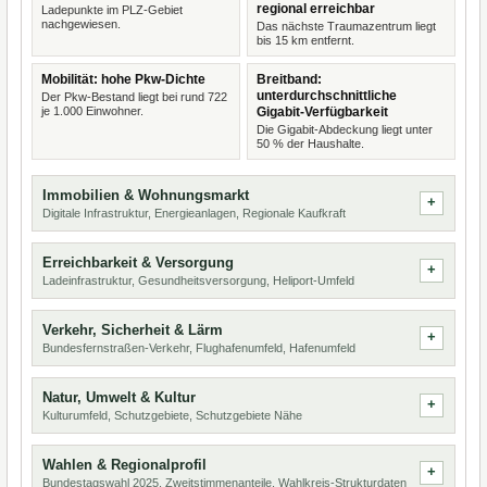
regional erreichbar
Ladepunkte im PLZ-Gebiet
nachgewiesen.
Das nächste Traumazentrum liegt
bis 15 km entfernt.
Mobilität: hohe Pkw-Dichte
Breitband:
unterdurchschnittliche
Der Pkw-Bestand liegt bei rund 722
je 1.000 Einwohner.
Gigabit-Verfügbarkeit
Die Gigabit-Abdeckung liegt unter
50 % der Haushalte.
Immobilien & Wohnungsmarkt
Digitale Infrastruktur, Energieanlagen, Regionale Kaufkraft
Erreichbarkeit & Versorgung
Ladeinfrastruktur, Gesundheitsversorgung, Heliport-Umfeld
Verkehr, Sicherheit & Lärm
Bundesfernstraßen-Verkehr, Flughafenumfeld, Hafenumfeld
Natur, Umwelt & Kultur
Kulturumfeld, Schutzgebiete, Schutzgebiete Nähe
Wahlen & Regionalprofil
Bundestagswahl 2025, Zweitstimmenanteile, Wahlkreis-Strukturdaten