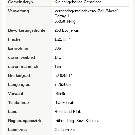
Gemeindetyp
Kreisangehörige Gemeinde
Verwaltung
Verbandsgemeindeverw. Zell (Mosel)
Corray 1
56858 Tellig
Bevölkerungsdichte
253 Ew. je km²
Fläche
1,21 km²
Einwohner
306
davon weiblich
141
davon männlich
165
Breitengrad
50.025814
Längengrad
7.253605
Vorwahl
06545
Telefonnetz
Blankenrath
Land
Rheinland-Pfalz
Regierungsbezirk
früher: Reg.-Bez. Koblenz
Landkreis
Cochem-Zell