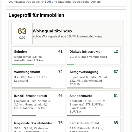
Grundwasser/Geologie: ©
BGR
und Staatliche Geologische Dienste.
Lageprofil für Immobilien
63
Wohnqualität-Index
solide Wohnqualität aus 100 % Datenabdeckung.
/100
41
12
Schulen
Digitale Infrastruktur
Grundschule 2,5 km,
2,1 % Gigabit-Verfügbarkeit
weiterführend 9,3 km
74
67
Wohnungsmarkt
Alltagsversorgung
3,78 €/m² Miete, 10,1 %
Supermarkt 6,0 Min., Notfall
Leerstand
13,1 Min., Schwimmbad
12,0 Min.
46
61
INKAR-Erreichbarkeit
Standortmarkt
Hausarzt 3,9 km, Apotheke
Kaufkraft 27.702 EUR/Ew.,
3,9 km, Grundschule 4,1
Steuerkraft 478 EUR/Ew.,
km, Autobahn 32,5 Min.
Einzelhandel 7.807
EUR/Ew.
75
85
Regionale Sozialstruktur
Fernstraßenumfeld
SGB II 5,3 %, Kinderarmut
BASt-Zählstelle 11,8 km,
9,3 %, Altersarmut 2,1 %
5.865 Kfz/Tag