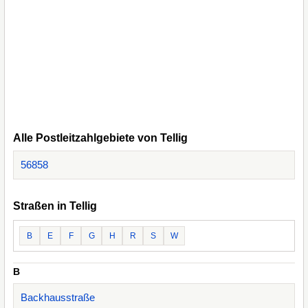
Alle Postleitzahlgebiete von Tellig
56858
Straßen in Tellig
B
E
F
G
H
R
S
W
B
Backhausstraße