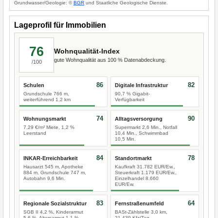
Grundwasser/Geologie: ©
BGR
und Staatliche Geologische Dienste.
Lageprofil für Immobilien
76
Wohnqualität-Index
gute Wohnqualität aus 100 % Datenabdeckung.
/100
86
82
Schulen
Digitale Infrastruktur
Grundschule 766 m,
90,7 % Gigabit-
weiterführend 1,2 km
Verfügbarkeit
74
90
Wohnungsmarkt
Alltagsversorgung
7,29 €/m² Miete, 1,2 %
Supermarkt 2,6 Min., Notfall
Leerstand
10,4 Min., Schwimmbad
10,5 Min.
84
78
INKAR-Erreichbarkeit
Standortmarkt
Hausarzt 545 m, Apotheke
Kaufkraft 31.782 EUR/Ew.,
884 m, Grundschule 747 m,
Steuerkraft 1.179 EUR/Ew.,
Autobahn 9,6 Min.
Einzelhandel 8.660
EUR/Ew.
83
64
Regionale Sozialstruktur
Fernstraßenumfeld
SGB II 4,2 %, Kinderarmut
BASt-Zählstelle 3,0 km,
5,6 %, Altersarmut 1,1 %
21.439 Kfz/Tag