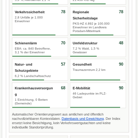
78
78
Verkehrssicherheit
Regionale
2,8 Unfälle je 1.000
Sicherheitslage
Einwohner
PKS-HZ 4.892 je 100.000
Einwohner im Landkreis
Potsdam-Mittelmark
70
48
Schienenlärm
Umfeldstruktur
EBA: ca. 840 Betroffene,
7,2 % Wald, 1,5 %
3,1 % der Einwohner
Gewässer
57
90
Natur- und
Gesundheit
Traumazentrum 2,2 km
Schutzgebiete
6,2 % Landschaftsschutz
68
90
Krankenhausversorgun
E-Mobilität
46 Ladepunkte im PLZ-
g
Gebiet
1 Einrichtung, 0 Betten
(Gemeinde)
Automatischer Orientierungswert aus amtlichen und öffentlich
nachvollziehbaren Kontextdaten.
Datenbasis und Gewichtung
. Der Index
ersetzt keine Besichtigung, kein Verkehrswertgutachten und keine
individuelle Standortprüfung.