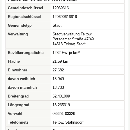
Gemeindeschlüssel
12069616
Regionalschlüssel
120690616616
Gemeindetyp
Stadt
Verwaltung
Stadtverwaltung Teltow
Potsdamer Straße 47/49
14513 Teltow, Stadt
Bevölkerungsdichte
1282 Ew. je km²
Fläche
21,59 km²
Einwohner
27.682
davon weiblich
13.949
davon männlich
13.733
Breitengrad
52.401009
Längengrad
13.265319
Vorwahl
03328, 03329
Telefonnetz
Teltow, Stahnsdorf