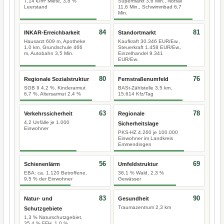
7,14 €/m² Miete, 3,8 %
Supermarkt 3,6 Min., Notfall
Leerstand
11,6 Min., Schwimmbad 6,7
Min.
84
81
INKAR-Erreichbarkeit
Standortmarkt
Hausarzt 609 m, Apotheke
Kaufkraft 30.346 EUR/Ew.,
1,0 km, Grundschule 466
Steuerkraft 1.458 EUR/Ew.,
m, Autobahn 3,5 Min.
Einzelhandel 9.341
EUR/Ew.
80
76
Regionale Sozialstruktur
Fernstraßenumfeld
SGB II 4,2 %, Kinderarmut
BASt-Zählstelle 3,5 km,
6,7 %, Altersarmut 2,4 %
15.614 Kfz/Tag
63
78
Verkehrssicherheit
Regionale
4,2 Unfälle je 1.000
Sicherheitslage
Einwohner
PKS-HZ 4.260 je 100.000
Einwohner im Landkreis
Emmendingen
56
69
Schienenlärm
Umfeldstruktur
EBA: ca. 1.120 Betroffene,
36,1 % Wald, 2,3 %
9,5 % der Einwohner
Gewässer
83
90
Natur- und
Gesundheit
Traumazentrum 2,3 km
Schutzgebiete
1,3 % Naturschutzgebiet,
35,4 % FFH, 1,0 %