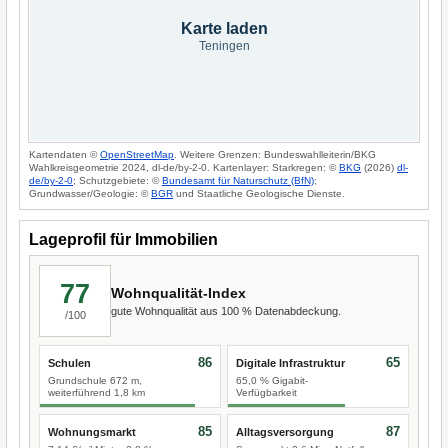
Karte laden
Teningen
Kartendaten ©
OpenStreetMap
. Weitere Grenzen: Bundeswahlleiterin/BKG
Wahlkreisgeometrie 2024, dl-de/by-2-0. Kartenlayer: Starkregen: ©
BKG
(2026)
dl-
de/by-2-0
; Schutzgebiete: ©
Bundesamt für Naturschutz (BfN)
;
Grundwasser/Geologie: ©
BGR
und Staatliche Geologische Dienste.
Lageprofil für Immobilien
77
Wohnqualität-Index
gute Wohnqualität aus 100 % Datenabdeckung.
/100
86
65
Schulen
Digitale Infrastruktur
Grundschule 672 m,
65,0 % Gigabit-
weiterführend 1,8 km
Verfügbarkeit
85
87
Wohnungsmarkt
Alltagsversorgung