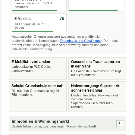
Landschaftsschutz, 35,3 %
Naturpark
76
E-Mobilität
13 Ladepunkte im PLZ-
Gebiet
Automatischer Orientierungswert aus amtlichen und öffentlich
nachvollziehbaren Kontextdaten.
Datenbasis und Gewichtung
. Der Index
ersetzt keine Besichtigung, kein Verkehrswertgutachten und keine
individuelle Standortprüfung.
E-Mobilität: vorhanden
Gesundheit: Traumazentrum
in der Nähe
Ladepunkte im PLZ-Gebiet
nachgewiesen.
Das nächste Traumazentrum liegt
bis 5 km entfernt.
Schule: Grundschule sehr nah
Nahversorgung: Supermarkt
schnell erreichbar
Die nächste Grundschule liegt bis
750 m entfernt.
Deutschlandatlas: Pkw-Fahrzeit
zum nächsten
Supermarkt/Discounter bis 5
Minuten.
Immobilien & Wohnungsmarkt
Digitale Infrastruktur, Energieanlagen, Regionale Kaufkraft