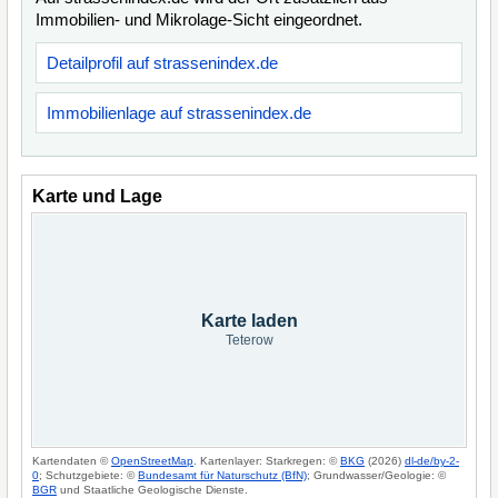
Immobilien- und Mikrolage-Sicht eingeordnet.
Detailprofil auf strassenindex.de
Immobilienlage auf strassenindex.de
Karte und Lage
Karte laden
Teterow
Kartendaten ©
OpenStreetMap
. Kartenlayer: Starkregen: ©
BKG
(2026)
dl-de/by-2-
0
; Schutzgebiete: ©
Bundesamt für Naturschutz (BfN)
; Grundwasser/Geologie: ©
BGR
und Staatliche Geologische Dienste.