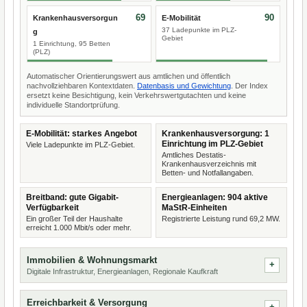
69
90
Krankenhausversorgun
E-Mobilität
37 Ladepunkte im PLZ-
g
Gebiet
1 Einrichtung, 95 Betten
(PLZ)
Automatischer Orientierungswert aus amtlichen und öffentlich
nachvollziehbaren Kontextdaten.
Datenbasis und Gewichtung
. Der Index
ersetzt keine Besichtigung, kein Verkehrswertgutachten und keine
individuelle Standortprüfung.
E-Mobilität: starkes Angebot
Krankenhausversorgung: 1
Einrichtung im PLZ-Gebiet
Viele Ladepunkte im PLZ-Gebiet.
Amtliches Destatis-
Krankenhausverzeichnis mit
Betten- und Notfallangaben.
Breitband: gute Gigabit-
Energieanlagen: 904 aktive
Verfügbarkeit
MaStR-Einheiten
Ein großer Teil der Haushalte
Registrierte Leistung rund 69,2 MW.
erreicht 1.000 Mbit/s oder mehr.
Immobilien & Wohnungsmarkt
Digitale Infrastruktur, Energieanlagen, Regionale Kaufkraft
Erreichbarkeit & Versorgung