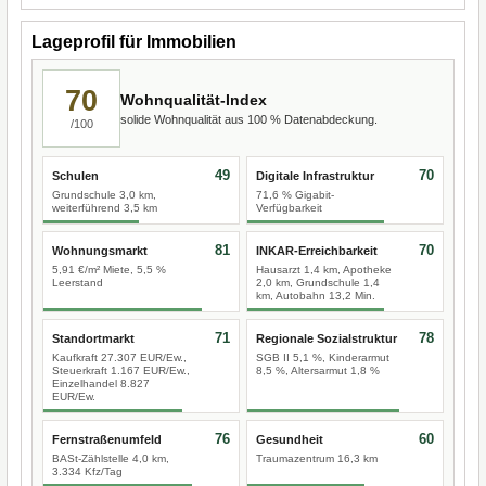
Lageprofil für Immobilien
70
Wohnqualität-Index
solide Wohnqualität aus 100 % Datenabdeckung.
/100
49
70
Schulen
Digitale Infrastruktur
Grundschule 3,0 km,
71,6 % Gigabit-
weiterführend 3,5 km
Verfügbarkeit
81
70
Wohnungsmarkt
INKAR-Erreichbarkeit
5,91 €/m² Miete, 5,5 %
Hausarzt 1,4 km, Apotheke
Leerstand
2,0 km, Grundschule 1,4
km, Autobahn 13,2 Min.
71
78
Standortmarkt
Regionale Sozialstruktur
Kaufkraft 27.307 EUR/Ew.,
SGB II 5,1 %, Kinderarmut
Steuerkraft 1.167 EUR/Ew.,
8,5 %, Altersarmut 1,8 %
Einzelhandel 8.827
EUR/Ew.
76
60
Fernstraßenumfeld
Gesundheit
BASt-Zählstelle 4,0 km,
Traumazentrum 16,3 km
3.334 Kfz/Tag