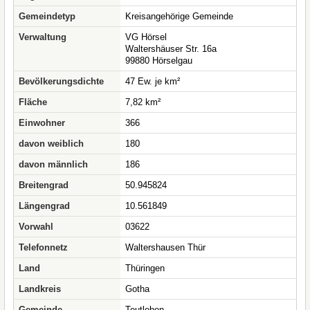
Gemeindetyp
Kreisangehörige Gemeinde
Verwaltung
VG Hörsel
Waltershäuser Str. 16a
99880 Hörselgau
Bevölkerungsdichte
47 Ew. je km²
Fläche
7,82 km²
Einwohner
366
davon weiblich
180
davon männlich
186
Breitengrad
50.945824
Längengrad
10.561849
Vorwahl
03622
Telefonnetz
Waltershausen Thür
Land
Thüringen
Landkreis
Gotha
Gemeinde
Teutleben