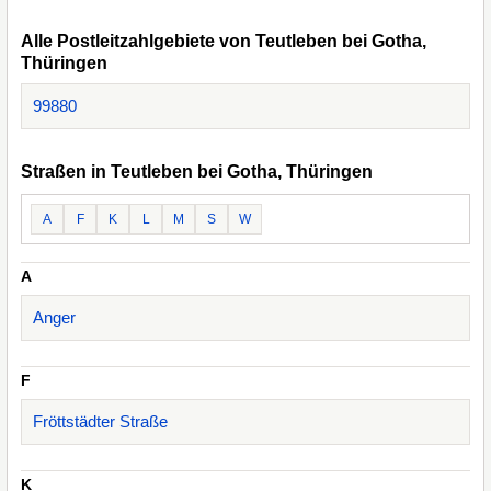
Alle Postleitzahlgebiete von Teutleben bei Gotha,
Thüringen
99880
Straßen in Teutleben bei Gotha, Thüringen
A
F
K
L
M
S
W
A
Anger
F
Fröttstädter Straße
K