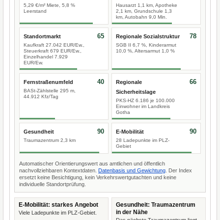
5,29 €/m² Miete, 5,8 %
Hausarzt 1,1 km, Apotheke
Leerstand
2,1 km, Grundschule 1,3
km, Autobahn 9,0 Min.
65
78
Standortmarkt
Regionale Sozialstruktur
Kaufkraft 27.042 EUR/Ew.,
SGB II 6,7 %, Kinderarmut
Steuerkraft 679 EUR/Ew.,
10,0 %, Altersarmut 1,0 %
Einzelhandel 7.929
EUR/Ew.
40
66
Fernstraßenumfeld
Regionale
BASt-Zählstelle 295 m,
Sicherheitslage
44.912 Kfz/Tag
PKS-HZ 6.186 je 100.000
Einwohner im Landkreis
Gotha
90
90
Gesundheit
E-Mobilität
Traumazentrum 2,3 km
28 Ladepunkte im PLZ-
Gebiet
Automatischer Orientierungswert aus amtlichen und öffentlich
nachvollziehbaren Kontextdaten.
Datenbasis und Gewichtung
. Der Index
ersetzt keine Besichtigung, kein Verkehrswertgutachten und keine
individuelle Standortprüfung.
E-Mobilität: starkes Angebot
Gesundheit: Traumazentrum
in der Nähe
Viele Ladepunkte im PLZ-Gebiet.