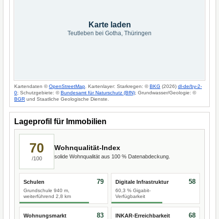
Karte laden
Teutleben bei Gotha, Thüringen
Kartendaten ©
OpenStreetMap
. Kartenlayer: Starkregen: ©
BKG
(2026)
dl-de/by-2-
0
; Schutzgebiete: ©
Bundesamt für Naturschutz (BfN)
; Grundwasser/Geologie: ©
BGR
und Staatliche Geologische Dienste.
Lageprofil für Immobilien
70
Wohnqualität-Index
solide Wohnqualität aus 100 % Datenabdeckung.
/100
79
58
Schulen
Digitale Infrastruktur
Grundschule 940 m,
60,3 % Gigabit-
weiterführend 2,8 km
Verfügbarkeit
83
68
Wohnungsmarkt
INKAR-Erreichbarkeit