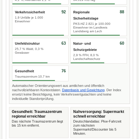
92
88
Verkehrssicherheit
Regionale
1,9 Unfälle je 1.000
Sicherheitslage
Einwohner
PKS-HZ 2.821 je 100.000
Einwohner im Landkreis
Landsberg am Lech
63
60
Umfeldstruktur
Natur- und
25,7 % Wald, 0,3 %
Schutzgebiete
Gewässer
2,9 % FFH, 8,0 %
Landschaftsschutz
76
Gesundheit
Traumazentrum 10,7 km
Automatischer Orientierungswert aus amtlichen und öffentlich
nachvollziehbaren Kontextdaten.
Datenbasis und Gewichtung
. Der Index
ersetzt keine Besichtigung, kein Verkehrswertgutachten und keine
individuelle Standortprüfung.
Gesundheit: Traumazentrum
Nahversorgung: Supermarkt
regional erreichbar
schnell erreichbar
Das nächste Traumazentrum liegt
Deutschlandatlas: Pkw-Fahrzeit
bis 15 km entfernt.
zum nächsten
Supermarkt/Discounter bis 5
Minuten.