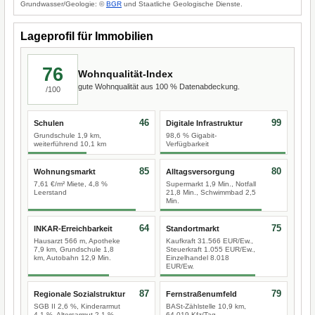
Grundwasser/Geologie: ©
BGR
und Staatliche Geologische Dienste.
Lageprofil für Immobilien
76
Wohnqualität-Index
gute Wohnqualität aus 100 % Datenabdeckung.
/100
46
99
Schulen
Digitale Infrastruktur
Grundschule 1,9 km,
98,6 % Gigabit-
weiterführend 10,1 km
Verfügbarkeit
85
80
Wohnungsmarkt
Alltagsversorgung
7,61 €/m² Miete, 4,8 %
Supermarkt 1,9 Min., Notfall
Leerstand
21,8 Min., Schwimmbad 2,5
Min.
64
75
INKAR-Erreichbarkeit
Standortmarkt
Hausarzt 566 m, Apotheke
Kaufkraft 31.566 EUR/Ew.,
7,9 km, Grundschule 1,8
Steuerkraft 1.055 EUR/Ew.,
km, Autobahn 12,9 Min.
Einzelhandel 8.018
EUR/Ew.
87
79
Regionale Sozialstruktur
Fernstraßenumfeld
SGB II 2,6 %, Kinderarmut
BASt-Zählstelle 10,9 km,
4,1 %, Altersarmut 2,1 %
64.019 Kfz/Tag