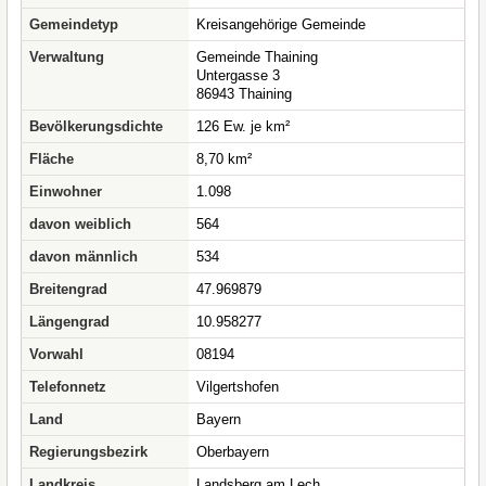
Gemeindetyp
Kreisangehörige Gemeinde
Verwaltung
Gemeinde Thaining
Untergasse 3
86943 Thaining
Bevölkerungsdichte
126 Ew. je km²
Fläche
8,70 km²
Einwohner
1.098
davon weiblich
564
davon männlich
534
Breitengrad
47.969879
Längengrad
10.958277
Vorwahl
08194
Telefonnetz
Vilgertshofen
Land
Bayern
Regierungsbezirk
Oberbayern
Landkreis
Landsberg am Lech