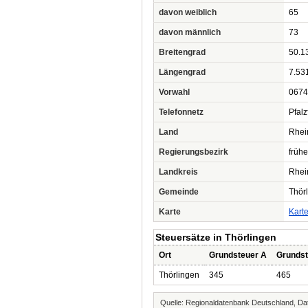
davon weiblich
65
davon männlich
73
Breitengrad
50.1
Längengrad
7.53
Vorwahl
0674
Telefonnetz
Pfalz
Land
Rhei
Regierungsbezirk
frühe
Landkreis
Rhei
Gemeinde
Thör
Karte
Kart
Steuersätze in Thörlingen
Ort
Grundsteuer A
Grundst
Thörlingen
345
465
Quelle: Regionaldatenbank Deutschland, Dat