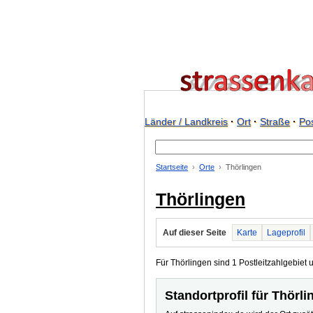
Länder / Landkreis
·
Ort
·
Straße
·
Pos
Startseite
Orte
Thörlingen
Thörlingen
Auf dieser Seite
Karte
Lageprofil
Für Thörlingen sind 1 Postleitzahlgebiet u
Standortprofil für Thörl