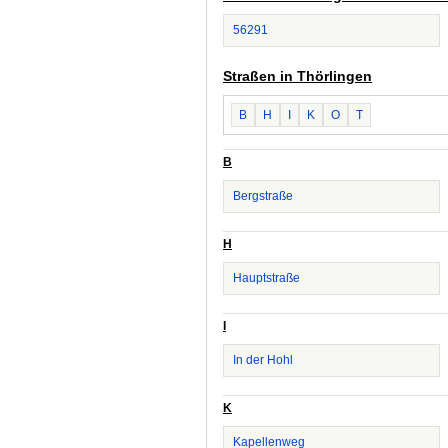
56291
Straßen in Thörlingen
B
H
I
K
O
T
B
Bergstraße
H
Hauptstraße
I
In der Hohl
K
Kapellenweg