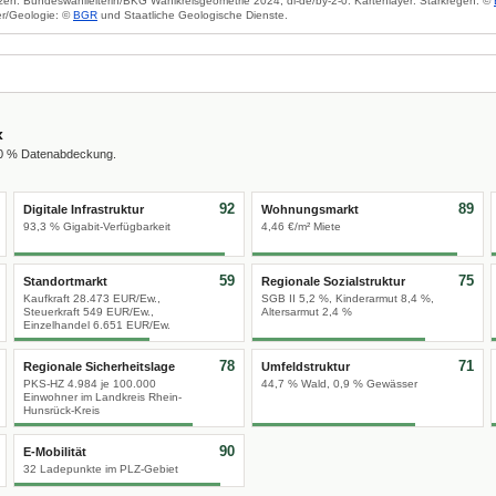
zen: Bundeswahlleiterin/BKG Wahlkreisgeometrie 2024, dl-de/by-2-0. Kartenlayer: Starkregen: ©
r/Geologie: ©
BGR
und Staatliche Geologische Dienste.
x
00 % Datenabdeckung.
92
89
Digitale Infrastruktur
Wohnungsmarkt
93,3 % Gigabit-Verfügbarkeit
4,46 €/m² Miete
59
75
Standortmarkt
Regionale Sozialstruktur
Kaufkraft 28.473 EUR/Ew.,
SGB II 5,2 %, Kinderarmut 8,4 %,
Steuerkraft 549 EUR/Ew.,
Altersarmut 2,4 %
Einzelhandel 6.651 EUR/Ew.
78
71
Regionale Sicherheitslage
Umfeldstruktur
PKS-HZ 4.984 je 100.000
44,7 % Wald, 0,9 % Gewässer
Einwohner im Landkreis Rhein-
Hunsrück-Kreis
90
E-Mobilität
32 Ladepunkte im PLZ-Gebiet