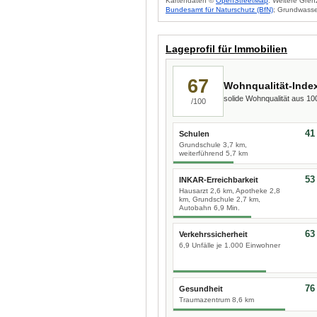
Kartendaten ©
OpenStreetMap
. Weitere Gren
Bundesamt für Naturschutz (BfN)
; Grundwasse
Lageprofil für Immobilien
67
Wohnqualität-Inde
solide Wohnqualität aus 1
/100
41
Schulen
Grundschule 3,7 km,
weiterführend 5,7 km
53
INKAR-Erreichbarkeit
Hausarzt 2,6 km, Apotheke 2,8
km, Grundschule 2,7 km,
Autobahn 6,9 Min.
63
Verkehrssicherheit
6,9 Unfälle je 1.000 Einwohner
76
Gesundheit
Traumazentrum 8,6 km