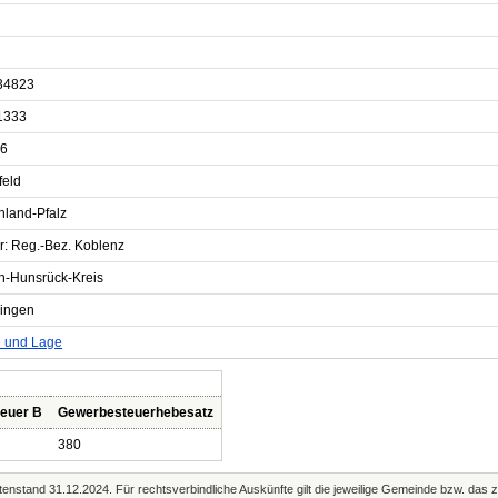
34823
1333
6
feld
nland-Pfalz
r: Reg.-Bez. Koblenz
n-Hunsrück-Kreis
lingen
e und Lage
euer B
Gewerbesteuerhebesatz
380
enstand 31.12.2024. Für rechtsverbindliche Auskünfte gilt die jeweilige Gemeinde bzw. das 