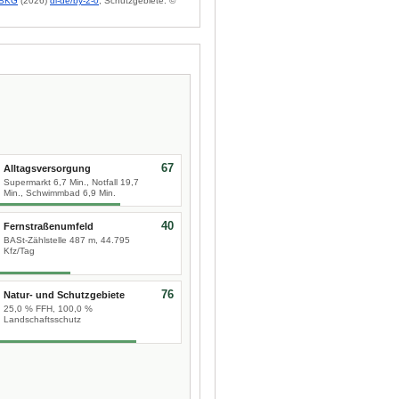
BKG
(2026)
dl-de/by-2-0
; Schutzgebiete: ©
67
Alltagsversorgung
Supermarkt 6,7 Min., Notfall 19,7
Min., Schwimmbad 6,9 Min.
40
Fernstraßenumfeld
BASt-Zählstelle 487 m, 44.795
Kfz/Tag
76
Natur- und Schutzgebiete
25,0 % FFH, 100,0 %
Landschaftsschutz