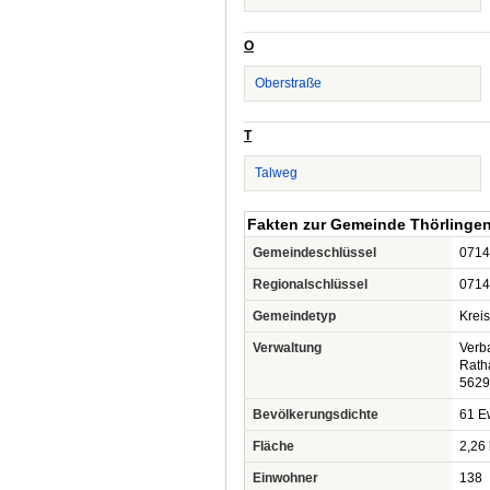
O
Oberstraße
T
Talweg
Fakten zur Gemeinde Thörlinge
Gemeindeschlüssel
0714
Regionalschlüssel
0714
Gemeindetyp
Krei
Verwaltung
Verb
Rath
5629
Bevölkerungsdichte
61 Ew
Fläche
2,26
Einwohner
138