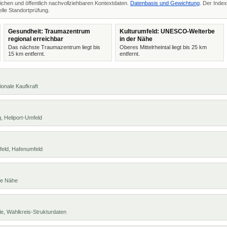
ichen und öffentlich nachvollziehbaren Kontextdaten.
Datenbasis und Gewichtung
. Der Index
lle Standortprüfung.
Gesundheit: Traumazentrum
Kulturumfeld: UNESCO-Welterbe
regional erreichbar
in der Nähe
Das nächste Traumazentrum liegt bis
Oberes Mittelrheintal liegt bis 25 km
15 km entfernt.
entfernt.
ionale Kaufkraft
, Heliport-Umfeld
feld, Hafenumfeld
te Nähe
e, Wahlkreis-Strukturdaten