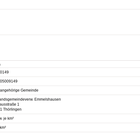
n
0149
05009149
sangehörige Gemeinde
andsgemeindeverw. Emmelshausen
ausstraße 1
1 Thörlingen
. je km²
 km²