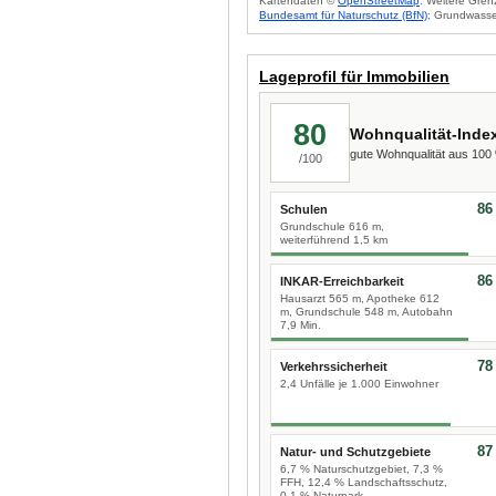
Kartendaten ©
OpenStreetMap
. Weitere Gren
Bundesamt für Naturschutz (BfN)
; Grundwasse
Lageprofil für Immobilien
80
Wohnqualität-Inde
gute Wohnqualität aus 10
/100
86
Schulen
Grundschule 616 m,
weiterführend 1,5 km
86
INKAR-Erreichbarkeit
Hausarzt 565 m, Apotheke 612
m, Grundschule 548 m, Autobahn
7,9 Min.
78
Verkehrssicherheit
2,4 Unfälle je 1.000 Einwohner
87
Natur- und Schutzgebiete
6,7 % Naturschutzgebiet, 7,3 %
FFH, 12,4 % Landschaftsschutz,
0,1 % Naturpark