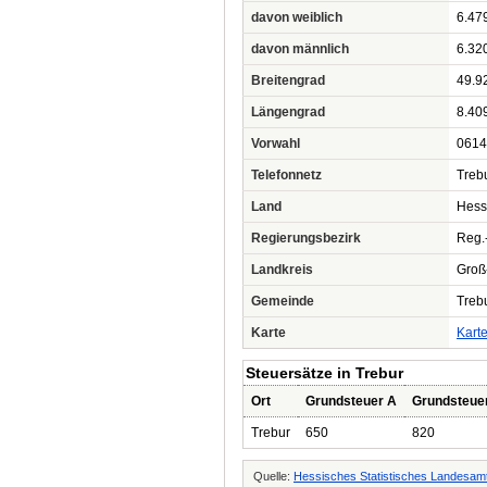
davon weiblich
6.47
davon männlich
6.32
Breitengrad
49.9
Längengrad
8.40
Vorwahl
0614
Telefonnetz
Treb
Land
Hess
Regierungsbezirk
Reg.
Landkreis
Groß
Gemeinde
Treb
Karte
Kart
Steuersätze in Trebur
Ort
Grundsteuer A
Grundsteue
Trebur
650
820
Quelle:
Hessisches Statistisches Landesamt