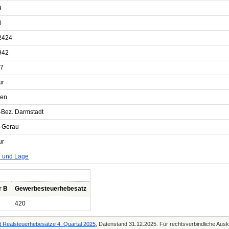
9
0
2424
942
7
ur
en
-Bez. Darmstadt
-Gerau
ur
e und Lage
r B
Gewerbesteuerhebesatz
420
 Realsteuerhebesätze 4. Quartal 2025
, Datenstand 31.12.2025. Für rechtsverbindliche Auskü