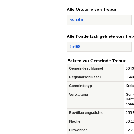
Alle Ortsteile von Trebur
Astheim
Alle Postleitzahlgebiete von Tre
65468
Fakten zur Gemeinde Trebur
Gemeindeschlüssel
0643
Regionalschlüssel
0643
Gemeindetyp
Krei
Verwaltung
Geme
Herr
6546
Bevölkerungsdichte
255 
Fläche
50,1
Einwohner
12.7