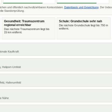
ichen und öffentlich nachvollziehbaren Kontextdaten.
Datenbasis und Gewichtung
. Der Index
lle Standortprüfung.
Gesundheit: Traumazentrum
Schule: Grundschule sehr nah
regional erreichbar
Die nächste Grundschule liegt bis 750 m
entfernt.
Das nächste Traumazentrum liegt bis
15 km entfernt.
ionale Kaufkraft
, Heliport-Umfeld
feld, Hafenumfeld
te Nähe