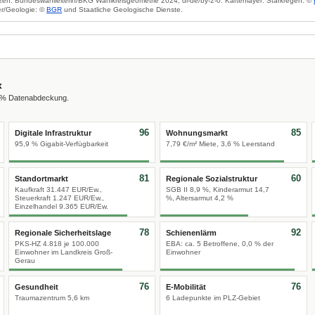
zen: Bundeswahlleiterin/BKG Wahlkreisgeometrie 2024, dl-de/by-2-0. Kartenlayer: Starkregen: ©
r/Geologie: ©
BGR
und Staatliche Geologische Dienste.
x
0 % Datenabdeckung.
96
85
Digitale Infrastruktur
Wohnungsmarkt
95,9 % Gigabit-Verfügbarkeit
7,79 €/m² Miete, 3,6 % Leerstand
81
60
Standortmarkt
Regionale Sozialstruktur
Kaufkraft 31.447 EUR/Ew.,
SGB II 8,9 %, Kinderarmut 14,7
Steuerkraft 1.247 EUR/Ew.,
%, Altersarmut 4,2 %
Einzelhandel 9.365 EUR/Ew.
78
92
Regionale Sicherheitslage
Schienenlärm
PKS-HZ 4.818 je 100.000
EBA: ca. 5 Betroffene, 0,0 % der
Einwohner im Landkreis Groß-
Einwohner
Gerau
76
76
Gesundheit
E-Mobilität
Traumazentrum 5,6 km
6 Ladepunkte im PLZ-Gebiet