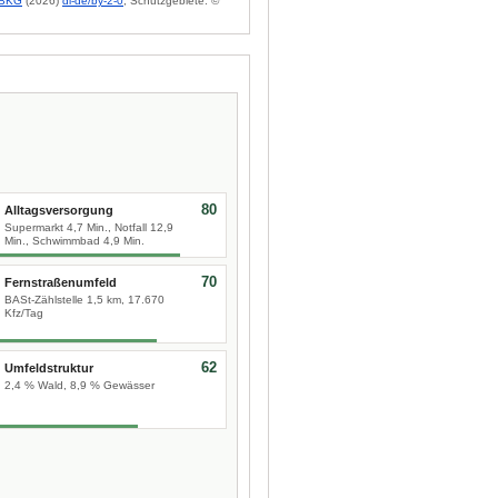
BKG
(2026)
dl-de/by-2-0
; Schutzgebiete: ©
80
Alltagsversorgung
Supermarkt 4,7 Min., Notfall 12,9
Min., Schwimmbad 4,9 Min.
70
Fernstraßenumfeld
BASt-Zählstelle 1,5 km, 17.670
Kfz/Tag
62
Umfeldstruktur
2,4 % Wald, 8,9 % Gewässer