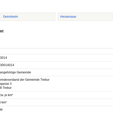
Geinsheim
Hessenaue
bur
3014
30014014
sangehörige Gemeinde
indevorstand der Gemeinde Trebur
ngasse 3
8 Trebur
Ew. je km²
3 km²
99