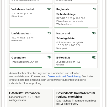
92
78
Verkehrssicherheit
Regionale
1,7 Unfälle je 1.000
Sicherheitslage
Einwohner
PKS-HZ 5.128 je 100.000
Einwohner im Landkreis
Wartburgkreis
73
99
Umfeldstruktur
Natur- und
46,2 % Wald, 1,5 %
Schutzgebiete
Gewässer
4,5 % Naturschutzgebiet,
16,3 % FFH, 100,0 %
Naturpark
76
62
Gesundheit
E-Mobilität
Traumazentrum 14,4 km
2 Ladepunkte im PLZ-
Gebiet
Automatischer Orientierungswert aus amtlichen und öffentlich
nachvollziehbaren Kontextdaten.
Datenbasis und Gewichtung
. Der Index
ersetzt keine Besichtigung, kein Verkehrswertgutachten und keine
individuelle Standortprüfung.
E-Mobilität: vorhanden
Gesundheit: Traumazentrum
regional erreichbar
Ladepunkte im PLZ-Gebiet
nachgewiesen.
Das nächste Traumazentrum liegt
bis 15 km entfernt.