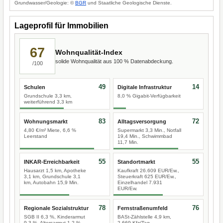
Grundwasser/Geologie: ©
BGR
und Staatliche Geologische Dienste.
Lageprofil für Immobilien
67
Wohnqualität-Index
solide Wohnqualität aus 100 % Datenabdeckung.
/100
49
14
Schulen
Digitale Infrastruktur
Grundschule 3,3 km,
8,0 % Gigabit-Verfügbarkeit
weiterführend 3,3 km
83
72
Wohnungsmarkt
Alltagsversorgung
4,80 €/m² Miete, 6,6 %
Supermarkt 3,3 Min., Notfall
Leerstand
19,4 Min., Schwimmbad
11,7 Min.
55
55
INKAR-Erreichbarkeit
Standortmarkt
Hausarzt 1,5 km, Apotheke
Kaufkraft 26.609 EUR/Ew.,
3,1 km, Grundschule 3,1
Steuerkraft 625 EUR/Ew.,
km, Autobahn 15,9 Min.
Einzelhandel 7.931
EUR/Ew.
78
76
Regionale Sozialstruktur
Fernstraßenumfeld
SGB II 6,3 %, Kinderarmut
BASt-Zählstelle 4,9 km,
9,3 %, Altersarmut 1,2 %
2.669 Kfz/Tag