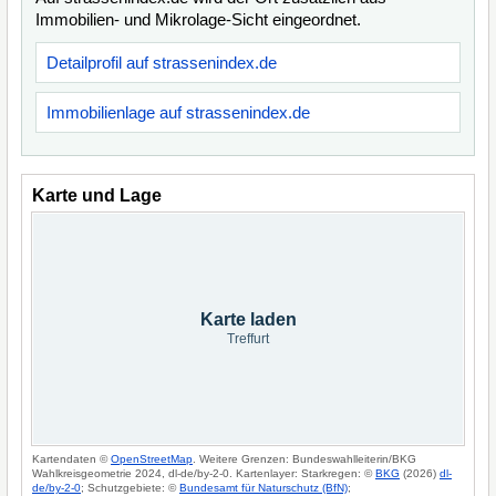
Immobilien- und Mikrolage-Sicht eingeordnet.
Detailprofil auf strassenindex.de
Immobilienlage auf strassenindex.de
Karte und Lage
Karte laden
Treffurt
Kartendaten ©
OpenStreetMap
. Weitere Grenzen: Bundeswahlleiterin/BKG
Wahlkreisgeometrie 2024, dl-de/by-2-0. Kartenlayer: Starkregen: ©
BKG
(2026)
dl-
de/by-2-0
; Schutzgebiete: ©
Bundesamt für Naturschutz (BfN)
;