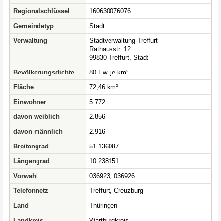
Regionalschlüssel
160630076076
Gemeindetyp
Stadt
Verwaltung
Stadtverwaltung Treffurt
Rathausstr. 12
99830 Treffurt, Stadt
Bevölkerungsdichte
80 Ew. je km²
Fläche
72,46 km²
Einwohner
5.772
davon weiblich
2.856
davon männlich
2.916
Breitengrad
51.136097
Längengrad
10.238151
Vorwahl
036923, 036926
Telefonnetz
Treffurt, Creuzburg
Land
Thüringen
Landkreis
Wartburgkreis