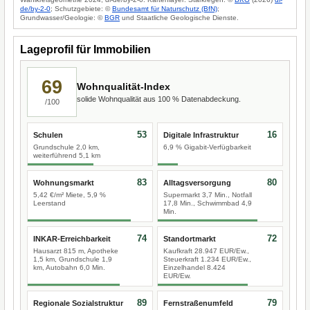
de/by-2-0
; Schutzgebiete: ©
Bundesamt für Naturschutz (BfN)
;
Grundwasser/Geologie: ©
BGR
und Staatliche Geologische Dienste.
Lageprofil für Immobilien
69
Wohnqualität-Index
solide Wohnqualität aus 100 % Datenabdeckung.
/100
53
16
Schulen
Digitale Infrastruktur
Grundschule 2,0 km,
6,9 % Gigabit-Verfügbarkeit
weiterführend 5,1 km
83
80
Wohnungsmarkt
Alltagsversorgung
5,42 €/m² Miete, 5,9 %
Supermarkt 3,7 Min., Notfall
Leerstand
17,8 Min., Schwimmbad 4,9
Min.
74
72
INKAR-Erreichbarkeit
Standortmarkt
Hausarzt 815 m, Apotheke
Kaufkraft 28.947 EUR/Ew.,
1,5 km, Grundschule 1,9
Steuerkraft 1.234 EUR/Ew.,
km, Autobahn 6,0 Min.
Einzelhandel 8.424
EUR/Ew.
89
79
Regionale Sozialstruktur
Fernstraßenumfeld