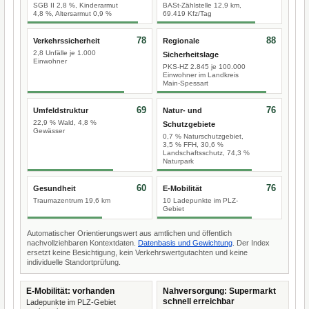
SGB II 2,8 %, Kinderarmut
BASt-Zählstelle 12,9 km,
4,8 %, Altersarmut 0,9 %
69.419 Kfz/Tag
78
88
Verkehrssicherheit
Regionale
2,8 Unfälle je 1.000
Sicherheitslage
Einwohner
PKS-HZ 2.845 je 100.000
Einwohner im Landkreis
Main-Spessart
69
76
Umfeldstruktur
Natur- und
22,9 % Wald, 4,8 %
Schutzgebiete
Gewässer
0,7 % Naturschutzgebiet,
3,5 % FFH, 30,6 %
Landschaftsschutz, 74,3 %
Naturpark
60
76
Gesundheit
E-Mobilität
Traumazentrum 19,6 km
10 Ladepunkte im PLZ-
Gebiet
Automatischer Orientierungswert aus amtlichen und öffentlich
nachvollziehbaren Kontextdaten.
Datenbasis und Gewichtung
. Der Index
ersetzt keine Besichtigung, kein Verkehrswertgutachten und keine
individuelle Standortprüfung.
E-Mobilität: vorhanden
Nahversorgung: Supermarkt
schnell erreichbar
Ladepunkte im PLZ-Gebiet