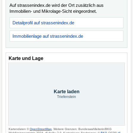
Auf strassenindex.de wird der Ort zusätzlich aus
Immobilien- und Mikrolage-Sicht eingeordnet.
Detailprofil auf strassenindex.de
Immobilienlage auf strassenindex.de
Karte und Lage
Karte laden
Triefenstein
Kartendaten ©
OpenStreetMap
. Weitere Grenzen: Bundeswahlleiterin/BKG
Wahlkreisgeometrie 2024, dl-de/by-2-0. Kartenlayer: Starkregen: ©
BKG
(2026)
dl-