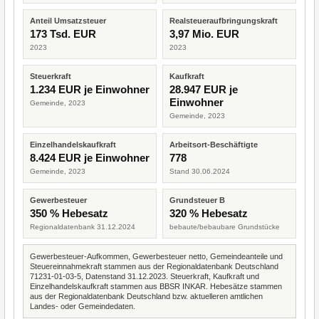
Anteil Umsatzsteuer
Realsteueraufbringungskraft
173 Tsd. EUR
3,97 Mio. EUR
2023
2023
Steuerkraft
Kaufkraft
1.234 EUR je Einwohner
28.947 EUR je
Einwohner
Gemeinde, 2023
Gemeinde, 2023
Einzelhandelskaufkraft
Arbeitsort-Beschäftigte
8.424 EUR je Einwohner
778
Gemeinde, 2023
Stand 30.06.2024
Gewerbesteuer
Grundsteuer B
350 % Hebesatz
320 % Hebesatz
Regionaldatenbank 31.12.2024
bebaute/bebaubare Grundstücke
Gewerbesteuer-Aufkommen, Gewerbesteuer netto, Gemeindeanteile und
Steuereinnahmekraft stammen aus der Regionaldatenbank Deutschland
71231-01-03-5, Datenstand 31.12.2023. Steuerkraft, Kaufkraft und
Einzelhandelskaufkraft stammen aus BBSR INKAR. Hebesätze stammen
aus der Regionaldatenbank Deutschland bzw. aktuelleren amtlichen
Landes- oder Gemeindedaten.