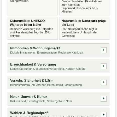
nachgewiesen.
Deutschlandatlas: Pkw-Fahrzeit
zum nächsten
Supermarkt/Discounter bis 5
Minuten.
Kulturumfeld: UNESCO-
Naturumfeld: Naturpark prägt
Welterbe in der Nähe
die Lage
Residenz Würzburg mit Hofgarten
BfN: Naturparkfläche liegt in
und Residenzplatz liegt bis 25 km
wesentlichem Umfang in der
entfernt.
Gemeinde.
Immobilien & Wohnungsmarkt
Digitale Infrastruktur, Energieanlagen, Regionale Kaufkraft
Erreichbarkeit & Versorgung
Ladeinfrastruktur, Gesundheitsversorgung, Heliport-Umfeld
Verkehr, Sicherheit & Lärm
Bundesfernstraßen-Verkehr, Hafenumfeld, Motorisierung
Natur, Umwelt & Kultur
Kulturumfeld, Schutzgebiete, Schutzgebiete Nähe
Wahlen & Regionalprofil