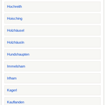
Hochreith
Hoisching
Holzhäusel
Holzhäusln
Hundshaupten
Immelsham
Irlham
Kagerl
Kauflanden