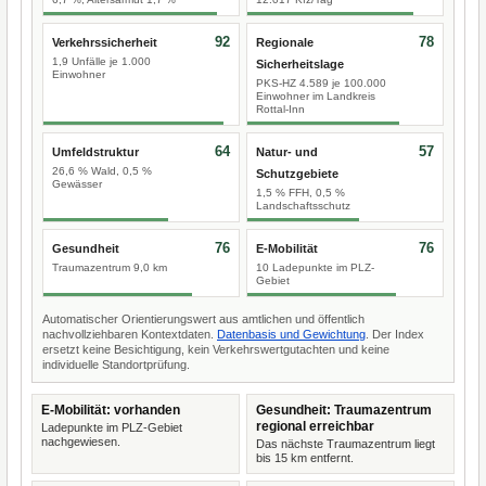
92
78
Verkehrssicherheit
Regionale
1,9 Unfälle je 1.000
Sicherheitslage
Einwohner
PKS-HZ 4.589 je 100.000
Einwohner im Landkreis
Rottal-Inn
64
57
Umfeldstruktur
Natur- und
26,6 % Wald, 0,5 %
Schutzgebiete
Gewässer
1,5 % FFH, 0,5 %
Landschaftsschutz
76
76
Gesundheit
E-Mobilität
Traumazentrum 9,0 km
10 Ladepunkte im PLZ-
Gebiet
Automatischer Orientierungswert aus amtlichen und öffentlich
nachvollziehbaren Kontextdaten.
Datenbasis und Gewichtung
. Der Index
ersetzt keine Besichtigung, kein Verkehrswertgutachten und keine
individuelle Standortprüfung.
E-Mobilität: vorhanden
Gesundheit: Traumazentrum
regional erreichbar
Ladepunkte im PLZ-Gebiet
nachgewiesen.
Das nächste Traumazentrum liegt
bis 15 km entfernt.