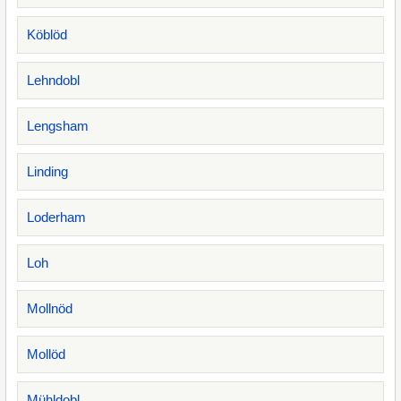
Köblöd
Lehndobl
Lengsham
Linding
Loderham
Loh
Mollnöd
Mollöd
Mühldobl