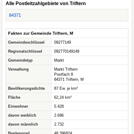
Alle Postleitzahlgebiete von Triftern
84371
Fakten zur Gemeinde Triftern, M
Gemeindeschlüssel
09277149
Regionalschlüssel
092770149149
Gemeindetyp
Markt
Verwaltung
Markt Triftern
Postfach 8
84371 Triftern, M
Bevölkerungsdichte
87 Ew. je km²
Fläche
62,24 km²
Einwohner
5.428
davon weiblich
2.696
davon männlich
2.732
Breitengrad
48.396824