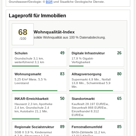
Grundwasser/Geologie: ©
BGR
und Staatliche Geologische Dienste.
Lageprofil für Immobilien
68
Wohnqualität-Index
solide Wohnqualität aus 100 % Datenabdeckung.
/100
49
26
Schulen
Digitale Infrastruktur
Grundschule 3,1 km,
17,9 % Gigabit-
weiterführend 3,1 km
Verfügbarkeit
83
80
Wohnungsmarkt
Alltagsversorgung
5,25 €/m² Miete, 5,5 %
Supermarkt 4,9 Min., Notfall
Leerstand
13,8 Min., Schwimmbad 5,9
Min.
50
65
INKAR-Erreichbarkeit
Standortmarkt
Hausarzt 2,3 km, Apotheke
Kaufkraft 28.197 EUR/Ew.,
2,4 km, Grundschule 2,4
Steuerkraft 868 EUR/Ew.,
km, Autobahn 21,1 Min.
Einzelhandel 8.312
EUR/Ew.
89
85
Regionale Sozialstruktur
Fernstraßenumfeld
SGB II 3,9 %, Kinderarmut
BASt-Zählstelle 11,2 km,
6,7 %, Altersarmut 1,7 %
12.017 Kfz/Tag