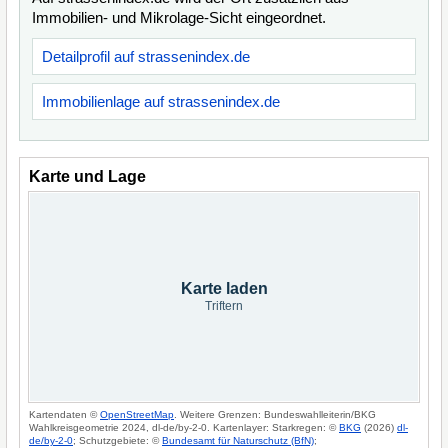
Immobilien- und Mikrolage-Sicht eingeordnet.
Detailprofil auf strassenindex.de
Immobilienlage auf strassenindex.de
Karte und Lage
Karte laden
Triftern
Kartendaten ©
OpenStreetMap
. Weitere Grenzen: Bundeswahlleiterin/BKG
Wahlkreisgeometrie 2024, dl-de/by-2-0. Kartenlayer: Starkregen: ©
BKG
(2026)
dl-
de/by-2-0
; Schutzgebiete: ©
Bundesamt für Naturschutz (BfN)
;