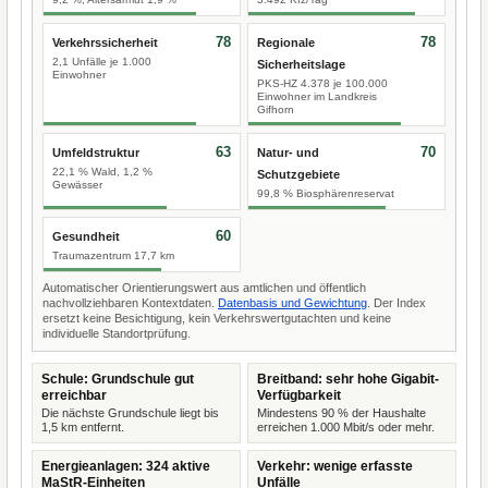
78
78
Verkehrssicherheit
Regionale
2,1 Unfälle je 1.000
Sicherheitslage
Einwohner
PKS-HZ 4.378 je 100.000
Einwohner im Landkreis
Gifhorn
63
70
Umfeldstruktur
Natur- und
22,1 % Wald, 1,2 %
Schutzgebiete
Gewässer
99,8 % Biosphärenreservat
60
Gesundheit
Traumazentrum 17,7 km
Automatischer Orientierungswert aus amtlichen und öffentlich
nachvollziehbaren Kontextdaten.
Datenbasis und Gewichtung
. Der Index
ersetzt keine Besichtigung, kein Verkehrswertgutachten und keine
individuelle Standortprüfung.
Schule: Grundschule gut
Breitband: sehr hohe Gigabit-
erreichbar
Verfügbarkeit
Die nächste Grundschule liegt bis
Mindestens 90 % der Haushalte
1,5 km entfernt.
erreichen 1.000 Mbit/s oder mehr.
Energieanlagen: 324 aktive
Verkehr: wenige erfasste
MaStR-Einheiten
Unfälle