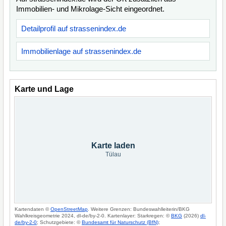
Immobilien- und Mikrolage-Sicht eingeordnet.
Detailprofil auf strassenindex.de
Immobilienlage auf strassenindex.de
Karte und Lage
Karte laden
Tülau
Kartendaten ©
OpenStreetMap
. Weitere Grenzen: Bundeswahlleiterin/BKG
Wahlkreisgeometrie 2024, dl-de/by-2-0. Kartenlayer: Starkregen: ©
BKG
(2026)
dl-
de/by-2-0
; Schutzgebiete: ©
Bundesamt für Naturschutz (BfN)
;