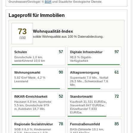
Grundwasser/Geologie: ©
BGR
und Staatliche Geologische Dienste.
Lageprofil für Immobilien
73
Wohnqualität-Index
solide Wohnqualität aus 100 % Datenabdeckung.
/100
57
97
Schulen
Digitale Infrastruktur
Grundschule 1,0 km,
96,6 % Gigabit-
weiterführend 10,0 km
Verfügbarkeit
90
61
Wohnungsmarkt
Alltagsversorgung
5,82 €/m² Miete, 4,2 %
Supermarkt 7,0 Min., Notfall
Leerstand
26,5 Min., Schwimmbad 7,6
Min.
52
72
INKAR-Erreichbarkeit
Standortmarkt
Hausarzt 4,8 km, Apotheke
Kaufkraft 31.531 EUR/Ew.,
5,5 km, Grundschule 979
Steuerkraft 847 EUR/Ew.,
m, Autobahn 18,7 Min.
Einzelhandel 7.933
EUR/Ew.
78
85
Regionale Sozialstruktur
Fernstraßenumfeld
SGB II 6,3 %, Kinderarmut
BASt-Zählstelle 13,1 km,
9,2 %, Altersarmut 1,9 %
3.492 Kfz/Tag