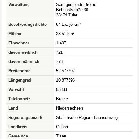
Verwaltung
Samtgemeinde Brome
Bahnhofstraße 36
38474 Tülau
Bevölkerungsdichte
64 Ew. je km²
Fläche
23,51 km²
Einwohner
1.497
davon weiblich
721
davon männlich
776
Breitengrad
52.577297
Längengrad
10.877393
Vorwahl
05833
Telefonnetz
Brome
Land
Niedersachsen
Regierungsbezirk
Statistische Region Braunschweig
Landkreis
Gifhorn
Gemeinde
Tülau