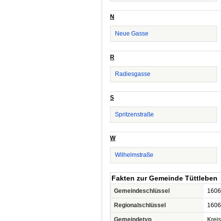
N
Neue Gasse
R
Radiesgasse
S
Spritzenstraße
W
Wilhelmstraße
Fakten zur Gemeinde Tüttleben
Gemeindeschlüssel
1606
Regionalschlüssel
1606
Gemeindetyp
Krei