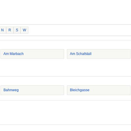
N
R
S
W
Am Marbach
Am Schafstall
Bahnweg
Bleichgasse