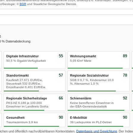
zen: Bundeswahlleiterin/BKG Wahlkreisgeometrie 2024, dl-de/by-2-0. Kartenlayer: Starkregen: ©
r/Geologie: ©
BGR
und Staatliche Geologische Dienste.
x
00 % Datenabdeckung.
55
89
Digitale Infrastruktur
Wohnungsmarkt
50,5 % Gigabit-Verfügbarkeit
5,05 €/m² Miete
57
78
Standortmarkt
Regionale Sozialstruktur
Kaufkraft 27.671 EUR/Ew.,
SGB II 6,7 %, Kinderarmut 10,0
Steuerkraft 532 EUR/Ew.,
%, Altersarmut 1,0 %
Einzelhandel 6.401 EUR/Ew.
66
92
Regionale Sicherheitslage
Schienenlärm
PKS-HZ 6.186 je 100.000
Keine betroffenen Einwohner in
Einwohner im Landkreis Gotha
der EBA-Gemeindestatistik
90
90
Gesundheit
E-Mobilität
Traumazentrum 3,9 km
39 Ladepunkte im PLZ-Gebiet
ichen und öffentlich nachvollziehbaren Kontextdaten.
Datenbasis und Gewichtung
. Der Index