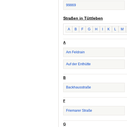
99869
Straßen in Tüttleben
A
B
F
G
H
I
K
L
M
A
Am Feldrain
Auf der Enthütte
B
Backhausstraße
F
Friemarer Straße
G