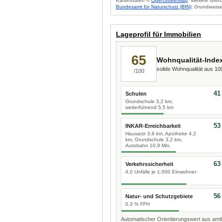
Kartendaten ©
OpenStreetMap
. Weitere Gren
Bundesamt für Naturschutz (BfN)
; Grundwasse
Lageprofil für Immobilien
65
Wohnqualität-Inde
solide Wohnqualität aus 1
/100
41
Schulen
Grundschule 3,2 km,
weiterführend 5,5 km
53
INKAR-Erreichbarkeit
Hausarzt 3,8 km, Apotheke 4,2
km, Grundschule 3,2 km,
Autobahn 10,9 Min.
63
Verkehrssicherheit
4,0 Unfälle je 1.000 Einwohner
56
Natur- und Schutzgebiete
0,3 % FFH
Automatischer Orientierungswert aus amtl