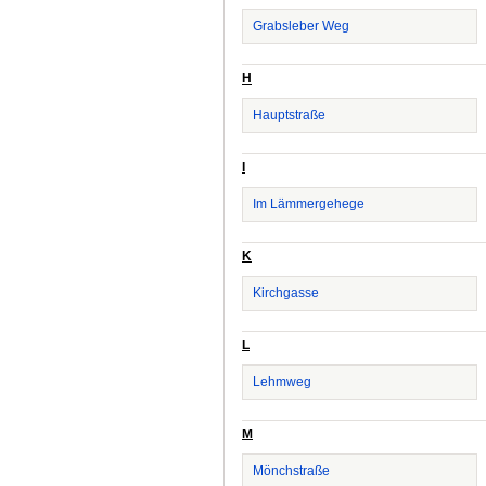
Grabsleber Weg
H
Hauptstraße
I
Im Lämmergehege
K
Kirchgasse
L
Lehmweg
M
Mönchstraße