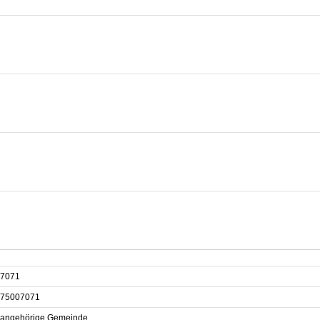
7071
75007071
sangehörige Gemeinde