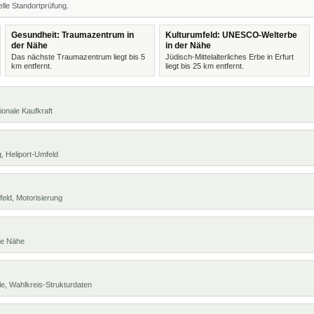
lle Standortprüfung.
Gesundheit: Traumazentrum in
Kulturumfeld: UNESCO-Welterbe
der Nähe
in der Nähe
Das nächste Traumazentrum liegt bis 5
Jüdisch-Mittelalterliches Erbe in Erfurt
km entfernt.
liegt bis 25 km entfernt.
ionale Kaufkraft
, Heliport-Umfeld
eld, Motorisierung
te Nähe
e, Wahlkreis-Strukturdaten