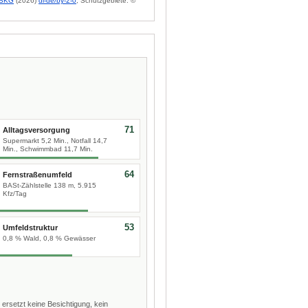
BKG
(2026)
dl-de/by-2-0
; Schutzgebiete: ©
71
Alltagsversorgung
Supermarkt 5,2 Min., Notfall 14,7
Min., Schwimmbad 11,7 Min.
64
Fernstraßenumfeld
BASt-Zählstelle 138 m, 5.915
Kfz/Tag
53
Umfeldstruktur
0,8 % Wald, 0,8 % Gewässer
 ersetzt keine Besichtigung, kein