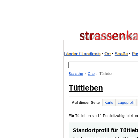
Länder / Landkreis
·
Ort
·
Straße
·
Pos
Startseite
Orte
Tüttleben
Tüttleben
Auf dieser Seite
Karte
Lageprofil
Für Tüttleben sind 1 Postleitzahlgebiet un
Standortprofil für Tüttle