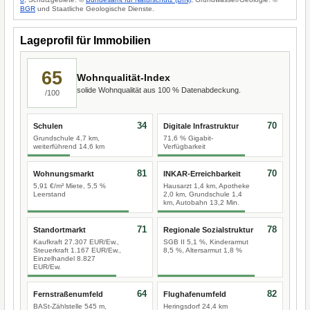
BGR
und Staatliche Geologische Dienste.
Lageprofil für Immobilien
65
Wohnqualität-Index
solide Wohnqualität aus 100 % Datenabdeckung.
/100
34
70
Schulen
Digitale Infrastruktur
Grundschule 4,7 km,
71,6 % Gigabit-
weiterführend 14,6 km
Verfügbarkeit
81
70
Wohnungsmarkt
INKAR-Erreichbarkeit
5,91 €/m² Miete, 5,5 %
Hausarzt 1,4 km, Apotheke
Leerstand
2,0 km, Grundschule 1,4
km, Autobahn 13,2 Min.
71
78
Standortmarkt
Regionale Sozialstruktur
Kaufkraft 27.307 EUR/Ew.,
SGB II 5,1 %, Kinderarmut
Steuerkraft 1.167 EUR/Ew.,
8,5 %, Altersarmut 1,8 %
Einzelhandel 8.827
EUR/Ew.
64
82
Fernstraßenumfeld
Flughafenumfeld
BASt-Zählstelle 545 m,
Heringsdorf 24,4 km