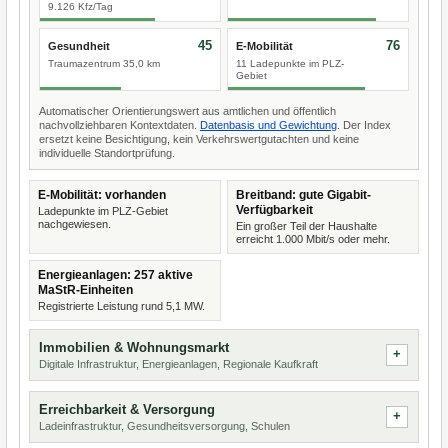
9.126 Kfz/Tag
45
76
Gesundheit
E-Mobilität
Traumazentrum 35,0 km
11 Ladepunkte im PLZ-
Gebiet
Automatischer Orientierungswert aus amtlichen und öffentlich
nachvollziehbaren Kontextdaten.
Datenbasis und Gewichtung
. Der Index
ersetzt keine Besichtigung, kein Verkehrswertgutachten und keine
individuelle Standortprüfung.
E-Mobilität: vorhanden
Breitband: gute Gigabit-
Verfügbarkeit
Ladepunkte im PLZ-Gebiet
nachgewiesen.
Ein großer Teil der Haushalte
erreicht 1.000 Mbit/s oder mehr.
Energieanlagen: 257 aktive
MaStR-Einheiten
Registrierte Leistung rund 5,1 MW.
Immobilien & Wohnungsmarkt
Digitale Infrastruktur, Energieanlagen, Regionale Kaufkraft
Erreichbarkeit & Versorgung
Ladeinfrastruktur, Gesundheitsversorgung, Schulen