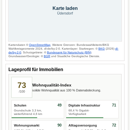
Karte laden
Üdersdorf
Kartendaten ©
OpenStreetMap
. Weitere Grenzen: Bundeswahlleiterin/BKG
Wahlkreisgeometrie 2024, dl-de/by-2-0. Kartenlayer: Starkregen: ©
BKG
(2026)
dl-
de/by-2-0
; Schutzgebiete: ©
Bundesamt für Naturschutz (BfN)
;
Grundwasser/Geologie: ©
BGR
und Staatliche Geologische Dienste.
Lageprofil für Immobilien
73
Wohnqualität-Index
solide Wohnqualität aus 100 % Datenabdeckung.
/100
49
71
Schulen
Digitale Infrastruktur
Grundschule 3,3 km,
68,4 % Gigabit-
weiterführend 4,6 km
Verfügbarkeit
90
72
Wohnungsmarkt
Alltagsversorgung