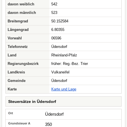
davon weiblich
542
davon männlich
523
Breitengrad
50.152584
Längengrad
6.80355
Vorwahl
06596
Telefonnetz
Üdersdorf
Land
Rheinland-Pfalz
Regierungsbezirk
früher: Reg.-Bez. Trier
Landkreis
Vulkaneifel
Gemeinde
Üdersdorf
Karte
Karte und Lage
Steuersätze in Üdersdorf
Üdersdorf
350