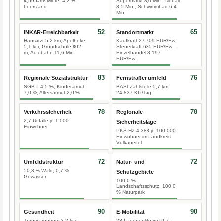
4,59 €/m² Miete, 4,2 %
Supermarkt 8,0 Min., Notfall
Leerstand
8,5 Min., Schwimmbad 6,4
Min.
52
65
INKAR-Erreichbarkeit
Standortmarkt
Hausarzt 5,2 km, Apotheke
Kaufkraft 27.709 EUR/Ew.,
5,1 km, Grundschule 802
Steuerkraft 685 EUR/Ew.,
m, Autobahn 11,6 Min.
Einzelhandel 8.197
EUR/Ew.
83
76
Regionale Sozialstruktur
Fernstraßenumfeld
SGB II 4,5 %, Kinderarmut
BASt-Zählstelle 5,7 km,
7,0 %, Altersarmut 2,0 %
24.837 Kfz/Tag
78
78
Verkehrssicherheit
Regionale
2,7 Unfälle je 1.000
Sicherheitslage
Einwohner
PKS-HZ 4.388 je 100.000
Einwohner im Landkreis
Vulkaneifel
72
72
Umfeldstruktur
Natur- und
50,3 % Wald, 0,7 %
Schutzgebiete
Gewässer
100,0 %
Landschaftsschutz, 100,0
% Naturpark
90
90
Gesundheit
E-Mobilität
Traumazentrum 2,2 km
28 Ladepunkte im PLZ-