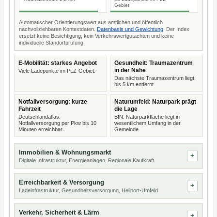
Gebiet
Automatischer Orientierungswert aus amtlichen und öffentlich
nachvollziehbaren Kontextdaten.
Datenbasis und Gewichtung
. Der Index
ersetzt keine Besichtigung, kein Verkehrswertgutachten und keine
individuelle Standortprüfung.
E-Mobilität: starkes Angebot
Gesundheit: Traumazentrum
in der Nähe
Viele Ladepunkte im PLZ-Gebiet.
Das nächste Traumazentrum liegt
bis 5 km entfernt.
Notfallversorgung: kurze
Naturumfeld: Naturpark prägt
Fahrzeit
die Lage
Deutschlandatlas:
BfN: Naturparkfläche liegt in
Notfallversorgung per Pkw bis 10
wesentlichem Umfang in der
Minuten erreichbar.
Gemeinde.
Immobilien & Wohnungsmarkt
Digitale Infrastruktur, Energieanlagen, Regionale Kaufkraft
Erreichbarkeit & Versorgung
Ladeinfrastruktur, Gesundheitsversorgung, Heliport-Umfeld
Verkehr, Sicherheit & Lärm