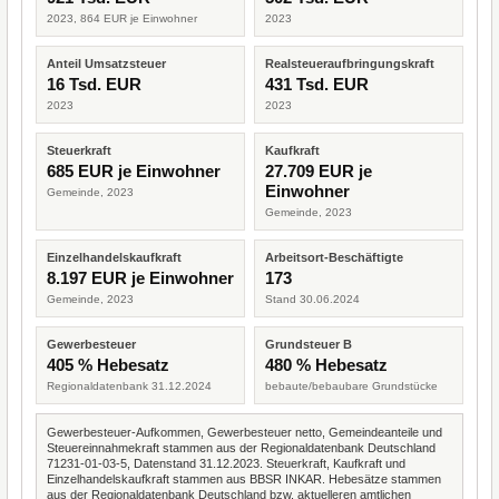
2023, 864 EUR je Einwohner
2023
Anteil Umsatzsteuer
Realsteueraufbringungskraft
16 Tsd. EUR
431 Tsd. EUR
2023
2023
Steuerkraft
Kaufkraft
685 EUR je Einwohner
27.709 EUR je
Einwohner
Gemeinde, 2023
Gemeinde, 2023
Einzelhandelskaufkraft
Arbeitsort-Beschäftigte
8.197 EUR je Einwohner
173
Gemeinde, 2023
Stand 30.06.2024
Gewerbesteuer
Grundsteuer B
405 % Hebesatz
480 % Hebesatz
Regionaldatenbank 31.12.2024
bebaute/bebaubare Grundstücke
Gewerbesteuer-Aufkommen, Gewerbesteuer netto, Gemeindeanteile und
Steuereinnahmekraft stammen aus der Regionaldatenbank Deutschland
71231-01-03-5, Datenstand 31.12.2023. Steuerkraft, Kaufkraft und
Einzelhandelskaufkraft stammen aus BBSR INKAR. Hebesätze stammen
aus der Regionaldatenbank Deutschland bzw. aktuelleren amtlichen