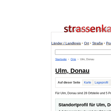
Länder / Landkreis
·
Ort
·
Straße
·
Pos
Startseite
Orte
Ulm, Donau
Ulm, Donau
Auf dieser Seite
Karte
Lageprofil
Für Ulm, Donau sind 28 Ortsteile und 5 Pos
Standortprofil für Ulm, 