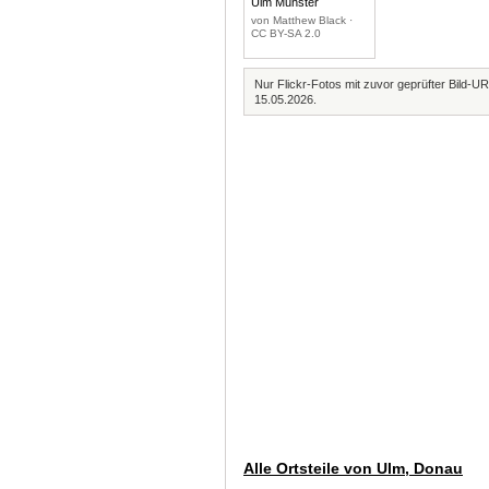
Ulm Munster
von Matthew Black ·
CC BY-SA 2.0
Nur Flickr-Fotos mit zuvor geprüfter Bild-UR
15.05.2026.
Alle Ortsteile von Ulm, Donau