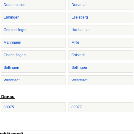
Donaustetten
Donautal
Ermingen
Eselsberg
Grimmelfingen
Harthausen
Mähringen
Mitte
Obertalfingen
Oststadt
Söflingen
Söflingen
Weststadt
Weststadt
, Donau
89075
89077
sitätsstadt