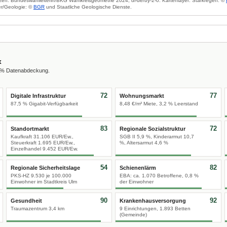
zen: Bundeswahlleiterin/BKG Wahlkreisgeometrie 2024, dl-de/by-2-0. Kartenlayer: Starkregen: ©
r/Geologie: ©
BGR
und Staatliche Geologische Dienste.
x
0 % Datenabdeckung.
72
77
Digitale Infrastruktur
Wohnungsmarkt
87,5 % Gigabit-Verfügbarkeit
8,48 €/m² Miete, 3,2 % Leerstand
83
72
Standortmarkt
Regionale Sozialstruktur
Kaufkraft 31.106 EUR/Ew.,
SGB II 5,9 %, Kinderarmut 10,7
Steuerkraft 1.695 EUR/Ew.,
%, Altersarmut 4,6 %
Einzelhandel 9.452 EUR/Ew.
54
82
Regionale Sicherheitslage
Schienenlärm
PKS-HZ 9.530 je 100.000
EBA: ca. 1.070 Betroffene, 0,8 %
Einwohner im Stadtkreis Ulm
der Einwohner
90
92
Gesundheit
Krankenhausversorgung
Traumazentrum 3,4 km
9 Einrichtungen, 1.893 Betten
(Gemeinde)