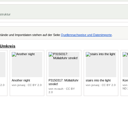
struktur
tände und Importdaten stehen auf der Seite
Quellennachweise und Datenimporte
.
 Umkreis
Another night
P3150317: Müllabfuhr
stairs into the light
Kon
streikt!
 2.0
von jonasj · CC BY 2.0
von jonasj · CC BY 2.0
von
ND 
von m.rauh · CC BY
2.0