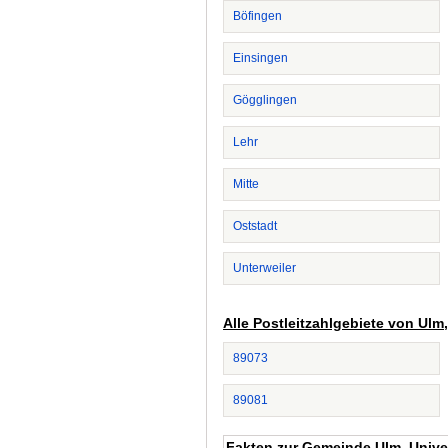
Böfingen
Einsingen
Gögglingen
Lehr
Mitte
Oststadt
Unterweiler
Alle Postleitzahlgebiete von Ulm
89073
89081
Fakten zur Gemeinde Ulm, Univer