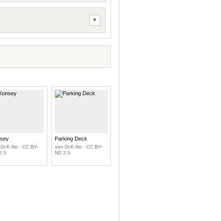
sey
Parking Deck
 Dr.K.No · CC BY-
von Dr.K.No · CC BY-
2.0
ND 2.0