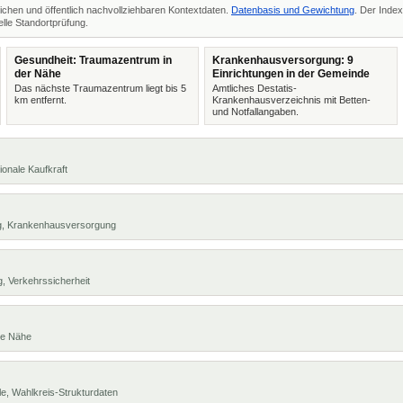
ichen und öffentlich nachvollziehbaren Kontextdaten.
Datenbasis und Gewichtung
. Der Index
lle Standortprüfung.
Gesundheit: Traumazentrum in
Krankenhausversorgung: 9
der Nähe
Einrichtungen in der Gemeinde
Das nächste Traumazentrum liegt bis 5
Amtliches Destatis-
km entfernt.
Krankenhausverzeichnis mit Betten-
und Notfallangaben.
ionale Kaufkraft
ng, Krankenhausversorgung
, Verkehrssicherheit
te Nähe
e, Wahlkreis-Strukturdaten