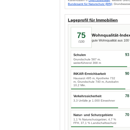
Kartendaten ©
OpenStreetMap
. Weitere Gren
Bundesamt für Naturschutz (BfN)
; Grundwasse
Lageprofil für Immobilien
75
Wohnqualität-Inde
gute Wohnqualität aus 10
/100
93
Schulen
Grundschule 587 m,
weiterführend 368 m
90
INKAR-Erreichbarkeit
Hausarzt 495 m, Apotheke 732
m, Grundschule 740 m, Autobahn
10,2 Min.
78
Verkehrssicherheit
3,3 Unfälle je 1.000 Einwohner
70
Natur- und Schutzgebiete
1,1 % Naturschutzgebiet, 4,7 %
FFH, 37,1 % Landschaftsschutz