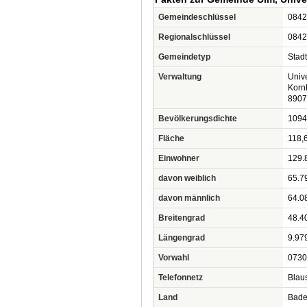
Gemeindeschlüssel
0842
Regionalschlüssel
0842
Gemeindetyp
Stadt
Verwaltung
Unive
Korn
89073
Bevölkerungsdichte
1094
Fläche
118,
Einwohner
129.
davon weiblich
65.7
davon männlich
64.0
Breitengrad
48.4
Längengrad
9.97
Vorwahl
0730
Telefonnetz
Blaus
Land
Bade