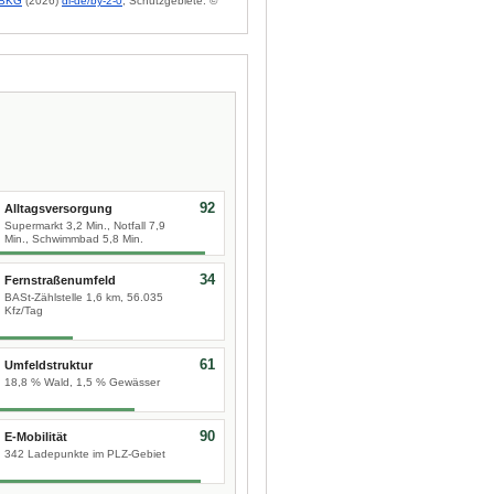
BKG
(2026)
dl-de/by-2-0
; Schutzgebiete: ©
92
Alltagsversorgung
Supermarkt 3,2 Min., Notfall 7,9
Min., Schwimmbad 5,8 Min.
34
Fernstraßenumfeld
BASt-Zählstelle 1,6 km, 56.035
Kfz/Tag
61
Umfeldstruktur
18,8 % Wald, 1,5 % Gewässer
90
E-Mobilität
342 Ladepunkte im PLZ-Gebiet