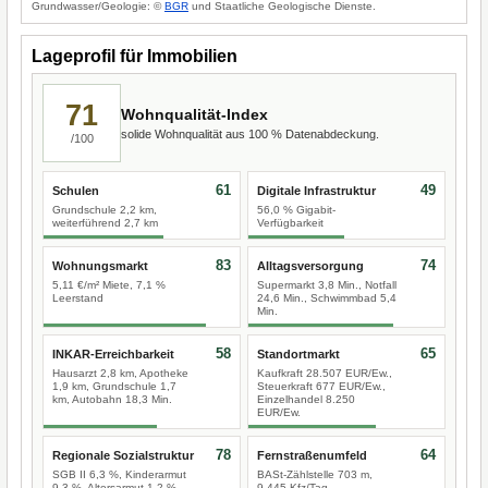
Grundwasser/Geologie: ©
BGR
und Staatliche Geologische Dienste.
Lageprofil für Immobilien
71
Wohnqualität-Index
solide Wohnqualität aus 100 % Datenabdeckung.
/100
61
49
Schulen
Digitale Infrastruktur
Grundschule 2,2 km,
56,0 % Gigabit-
weiterführend 2,7 km
Verfügbarkeit
83
74
Wohnungsmarkt
Alltagsversorgung
5,11 €/m² Miete, 7,1 %
Supermarkt 3,8 Min., Notfall
Leerstand
24,6 Min., Schwimmbad 5,4
Min.
58
65
INKAR-Erreichbarkeit
Standortmarkt
Hausarzt 2,8 km, Apotheke
Kaufkraft 28.507 EUR/Ew.,
1,9 km, Grundschule 1,7
Steuerkraft 677 EUR/Ew.,
km, Autobahn 18,3 Min.
Einzelhandel 8.250
EUR/Ew.
78
64
Regionale Sozialstruktur
Fernstraßenumfeld
SGB II 6,3 %, Kinderarmut
BASt-Zählstelle 703 m,
9,3 %, Altersarmut 1,2 %
9.445 Kfz/Tag