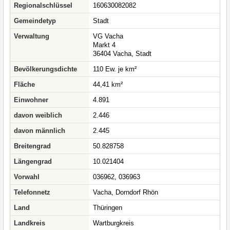
Regionalschlüssel
160630082082
Gemeindetyp
Stadt
Verwaltung
VG Vacha
Markt 4
36404 Vacha, Stadt
Bevölkerungsdichte
110 Ew. je km²
Fläche
44,41 km²
Einwohner
4.891
davon weiblich
2.446
davon männlich
2.445
Breitengrad
50.828758
Längengrad
10.021404
Vorwahl
036962, 036963
Telefonnetz
Vacha, Dorndorf Rhön
Land
Thüringen
Landkreis
Wartburgkreis