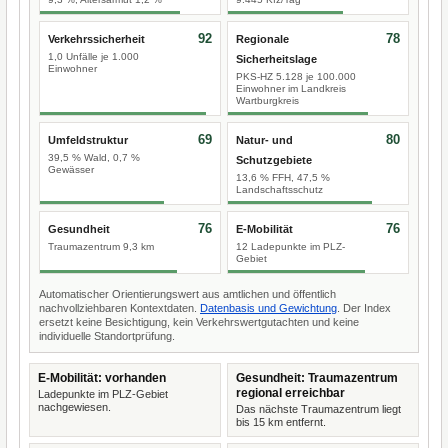
92
78
Verkehrssicherheit
Regionale
1,0 Unfälle je 1.000
Sicherheitslage
Einwohner
PKS-HZ 5.128 je 100.000
Einwohner im Landkreis
Wartburgkreis
69
80
Umfeldstruktur
Natur- und
39,5 % Wald, 0,7 %
Schutzgebiete
Gewässer
13,6 % FFH, 47,5 %
Landschaftsschutz
76
76
Gesundheit
E-Mobilität
Traumazentrum 9,3 km
12 Ladepunkte im PLZ-
Gebiet
Automatischer Orientierungswert aus amtlichen und öffentlich
nachvollziehbaren Kontextdaten.
Datenbasis und Gewichtung
. Der Index
ersetzt keine Besichtigung, kein Verkehrswertgutachten und keine
individuelle Standortprüfung.
E-Mobilität: vorhanden
Gesundheit: Traumazentrum
regional erreichbar
Ladepunkte im PLZ-Gebiet
nachgewiesen.
Das nächste Traumazentrum liegt
bis 15 km entfernt.