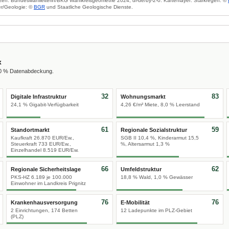
zen: Bundeswahlleiterin/BKG Wahlkreisgeometrie 2024, dl-de/by-2-0. Kartenlayer: Starkregen: ©
r/Geologie: ©
BGR
und Staatliche Geologische Dienste.
x
00 % Datenabdeckung.
32
83
Digitale Infrastruktur
Wohnungsmarkt
24,1 % Gigabit-Verfügbarkeit
4,26 €/m² Miete, 8,0 % Leerstand
61
59
Standortmarkt
Regionale Sozialstruktur
Kaufkraft 26.870 EUR/Ew.,
SGB II 10,4 %, Kinderarmut 15,5
Steuerkraft 733 EUR/Ew.,
%, Altersarmut 1,3 %
Einzelhandel 8.519 EUR/Ew.
66
62
Regionale Sicherheitslage
Umfeldstruktur
PKS-HZ 6.189 je 100.000
18,8 % Wald, 1,0 % Gewässer
Einwohner im Landkreis Prignitz
76
76
Krankenhausversorgung
E-Mobilität
2 Einrichtungen, 174 Betten
12 Ladepunkte im PLZ-Gebiet
(PLZ)