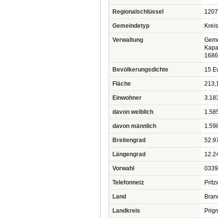
Regionalschlüssel
1207
Gemeindetyp
Krei
Verwaltung
Geme
Kapa
1686
Bevölkerungsdichte
15 Ew
Fläche
213,
Einwohner
3.18
davon weiblich
1.58
davon männlich
1.59
Breitengrad
52.9
Längengrad
12.2
Vorwahl
0339
Telefonnetz
Pritz
Land
Bran
Landkreis
Prign