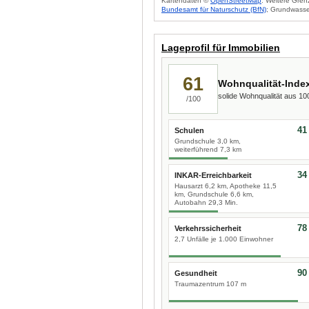
Kartendaten ©
OpenStreetMap
. Weitere Gren
Bundesamt für Naturschutz (BfN)
; Grundwasse
Lageprofil für Immobilien
61
Wohnqualität-Inde
solide Wohnqualität aus 1
/100
41
Schulen
Grundschule 3,0 km,
weiterführend 7,3 km
34
INKAR-Erreichbarkeit
Hausarzt 6,2 km, Apotheke 11,5
km, Grundschule 6,6 km,
Autobahn 29,3 Min.
78
Verkehrssicherheit
2,7 Unfälle je 1.000 Einwohner
90
Gesundheit
Traumazentrum 107 m