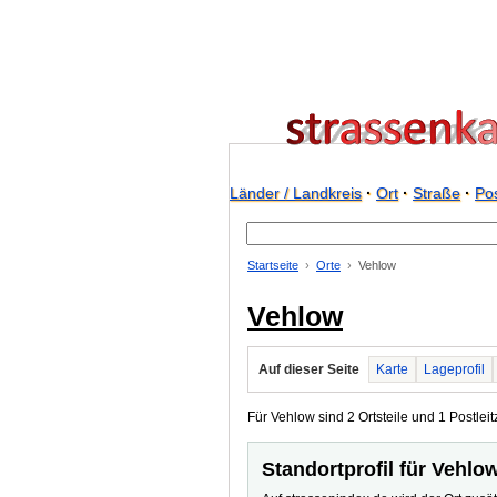
Länder / Landkreis
·
Ort
·
Straße
·
Pos
Startseite
Orte
Vehlow
Vehlow
Auf dieser Seite
Karte
Lageprofil
Für Vehlow sind 2 Ortsteile und 1 Postleit
Standortprofil für Vehlo