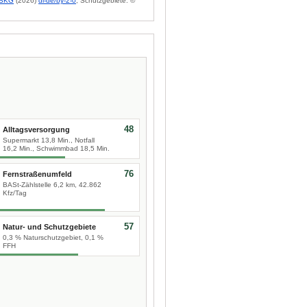
BKG
(2026)
dl-de/by-2-0
; Schutzgebiete: ©
48
Alltagsversorgung
Supermarkt 13,8 Min., Notfall
16,2 Min., Schwimmbad 18,5 Min.
76
Fernstraßenumfeld
BASt-Zählstelle 6,2 km, 42.862
Kfz/Tag
57
Natur- und Schutzgebiete
0,3 % Naturschutzgebiet, 0,1 %
FFH