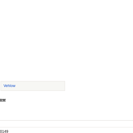
Vehlow
low
0149