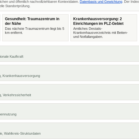
ichen und öffentlich nachvollziehbaren Kontextdaten.
Datenbasis und Gewichtung
. Der Index
lle Standortprüfung.
Gesundheit: Traumazentrum in
Krankenhausversorgung: 2
der Nähe
Einrichtungen im PLZ-Gebiet
Das nächste Traumazentrum liegt bis 5
Amtliches Destatis-
km entfernt.
Krankenhausverzeichnis mit Betten-
und Notfallangaben.
ionale Kaufkraft
ng, Krankenhausversorgung
, Verkehrssicherheit
chennutzung
e, Wahlkreis-Strukturdaten