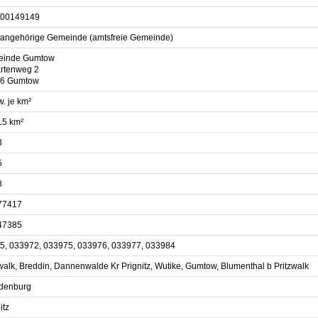
00149149
sangehörige Gemeinde (amtsfreie Gemeinde)
inde Gumtow
rtenweg 2
6 Gumtow
. je km²
15 km²
3
5
8
77417
47385
5, 033972, 033975, 033976, 033977, 033984
walk, Breddin, Dannenwalde Kr Prignitz, Wutike, Gumtow, Blumenthal b Pritzwalk
denburg
itz