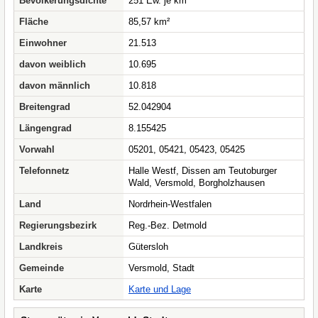
Bevölkerungsdichte
251 Ew. je km²
Fläche
85,57 km²
Einwohner
21.513
davon weiblich
10.695
davon männlich
10.818
Breitengrad
52.042904
Längengrad
8.155425
Vorwahl
05201, 05421, 05423, 05425
Telefonnetz
Halle Westf, Dissen am Teutoburger
Wald, Versmold, Borgholzhausen
Land
Nordrhein-Westfalen
Regierungsbezirk
Reg.-Bez. Detmold
Landkreis
Gütersloh
Gemeinde
Versmold, Stadt
Karte
Karte und Lage