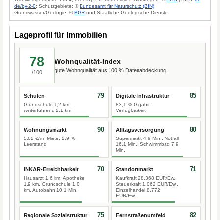
de/by-2-0
; Schutzgebiete: ©
Bundesamt für Naturschutz (BfN)
;
Grundwasser/Geologie: ©
BGR
und Staatliche Geologische Dienste.
Lageprofil für Immobilien
78
Wohnqualität-Index
gute Wohnqualität aus 100 % Datenabdeckung.
/100
79
85
Schulen
Digitale Infrastruktur
Grundschule 1,2 km,
83,1 % Gigabit-
weiterführend 2,1 km
Verfügbarkeit
90
80
Wohnungsmarkt
Alltagsversorgung
5,62 €/m² Miete, 2,9 %
Supermarkt 4,9 Min., Notfall
Leerstand
16,1 Min., Schwimmbad 7,9
Min.
70
71
INKAR-Erreichbarkeit
Standortmarkt
Hausarzt 1,6 km, Apotheke
Kaufkraft 28.368 EUR/Ew.,
1,9 km, Grundschule 1,0
Steuerkraft 1.062 EUR/Ew.,
km, Autobahn 10,1 Min.
Einzelhandel 8.772
EUR/Ew.
75
82
Regionale Sozialstruktur
Fernstraßenumfeld