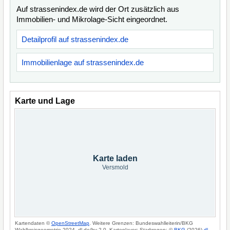
Auf strassenindex.de wird der Ort zusätzlich aus
Immobilien- und Mikrolage-Sicht eingeordnet.
Detailprofil auf strassenindex.de
Immobilienlage auf strassenindex.de
Karte und Lage
Karte laden
Versmold
Kartendaten ©
OpenStreetMap
. Weitere Grenzen: Bundeswahlleiterin/BKG
Wahlkreisgeometrie 2024, dl-de/by-2-0. Kartenlayer: Starkregen: ©
BKG
(2026)
dl-