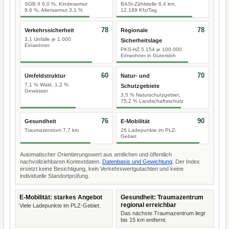
SGB II 6,0 %, Kinderarmut
BASt-Zählstelle 6,4 km,
9,6 %, Altersarmut 3,1 %
12.189 Kfz/Tag
78
78
Verkehrssicherheit
Regionale
3,1 Unfälle je 1.000
Sicherheitslage
Einwohner
PKS-HZ 5.154 je 100.000
Einwohner in Gütersloh
60
70
Umfeldstruktur
Natur- und
7,1 % Wald, 1,2 %
Schutzgebiete
Gewässer
3,5 % Naturschutzgebiet,
75,2 % Landschaftsschutz
76
90
Gesundheit
E-Mobilität
Traumazentrum 7,7 km
26 Ladepunkte im PLZ-
Gebiet
Automatischer Orientierungswert aus amtlichen und öffentlich
nachvollziehbaren Kontextdaten.
Datenbasis und Gewichtung
. Der Index
ersetzt keine Besichtigung, kein Verkehrswertgutachten und keine
individuelle Standortprüfung.
E-Mobilität: starkes Angebot
Gesundheit: Traumazentrum
regional erreichbar
Viele Ladepunkte im PLZ-Gebiet.
Das nächste Traumazentrum liegt
bis 15 km entfernt.