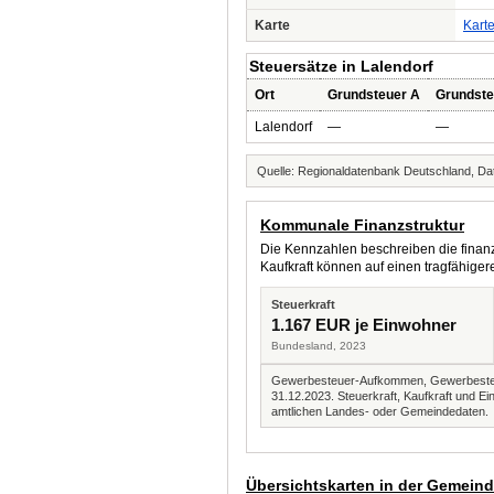
Karte
Kart
Steuersätze in Lalendorf
Ort
Grundsteuer A
Grundste
Lalendorf
—
—
Quelle: Regionaldatenbank Deutschland, Dat
Kommunale Finanzstruktur
Die Kennzahlen beschreiben die finanzi
Kaufkraft können auf einen tragfähig
Steuerkraft
1.167 EUR je Einwohner
Bundesland, 2023
Gewerbesteuer-Aufkommen, Gewerbesteue
31.12.2023. Steuerkraft, Kaufkraft und
amtlichen Landes- oder Gemeindedaten.
Übersichtskarten in der Gemein