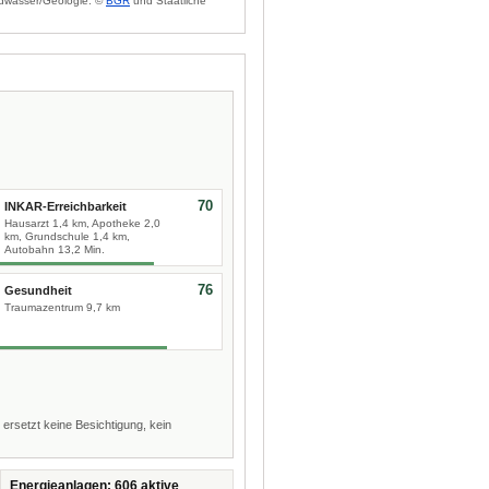
dwasser/Geologie: ©
BGR
und Staatliche
70
INKAR-Erreichbarkeit
Hausarzt 1,4 km, Apotheke 2,0
km, Grundschule 1,4 km,
Autobahn 13,2 Min.
76
Gesundheit
Traumazentrum 9,7 km
 ersetzt keine Besichtigung, kein
Energieanlagen: 606 aktive