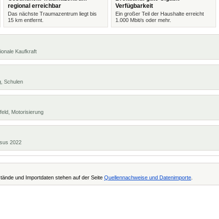
regional erreichbar
Verfügbarkeit
Das nächste Traumazentrum liegt bis
Ein großer Teil der Haushalte erreicht
15 km entfernt.
1.000 Mbit/s oder mehr.
ionale Kaufkraft
g, Schulen
eld, Motorisierung
ensus 2022
tände und Importdaten stehen auf der Seite
Quellennachweise und Datenimporte
.