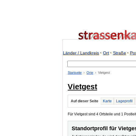
Länder / Landkreis
·
Ort
·
Straße
·
Pos
Startseite
Orte
Vietgest
Vietgest
Auf dieser Seite
Karte
Lageprofil
Für Vietgest sind 4 Ortsteile und 1 Postlei
Standortprofil für Vietge