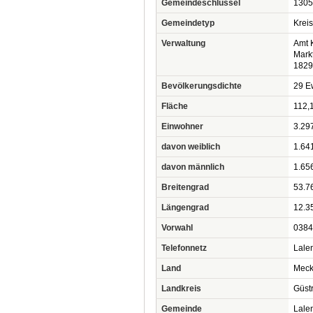
Gemeindeschlüssel
1305
Gemeindetyp
Krei
Verwaltung
Amt 
Mark
1829
Bevölkerungsdichte
29 Ew
Fläche
112,
Einwohner
3.29
davon weiblich
1.64
davon männlich
1.65
Breitengrad
53.7
Längengrad
12.3
Vorwahl
0384
Telefonnetz
Lalen
Land
Meck
Landkreis
Güst
Gemeinde
Lale