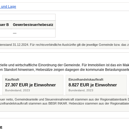
e und Lage
uer B
Gewerbesteuerhebesatz
—
enstand 31.12.2024. Für rechtsverbindliche Auskünfte gilt die jeweilige Gemeinde bzw. das 
elle und wirtschaftliche Einordnung der Gemeinde. Für Immobilien ist das ein Mak
eren Standort hinweisen, Hebesätze zeigen dagegen die kommunale Belastungsseit
Kaufkraft
Einzelhandelskaufkraft
27.307 EUR je Einwohner
8.827 EUR je Einwohner
Bundesland, 2023
Bundesland, 2023
r netto, Gemeindeanteile und Steuereinnahmekraft stammen aus der Regionaldatenbank 
 Einzelhandelskaufkraft stammen aus BBSR INKAR. Hebesätze stammen aus der Regionaldate
de