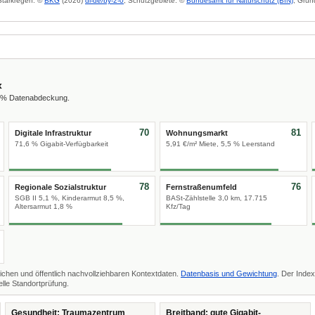
 Starkregen: ©
BKG
(2026)
dl-de/by-2-0
; Schutzgebiete: ©
Bundesamt für Naturschutz (BfN)
; Grun
x
8 % Datenabdeckung.
70
81
Digitale Infrastruktur
Wohnungsmarkt
71,6 % Gigabit-Verfügbarkeit
5,91 €/m² Miete, 5,5 % Leerstand
78
76
Regionale Sozialstruktur
Fernstraßenumfeld
SGB II 5,1 %, Kinderarmut 8,5 %,
BASt-Zählstelle 3,0 km, 17.715
Altersarmut 1,8 %
Kfz/Tag
ichen und öffentlich nachvollziehbaren Kontextdaten.
Datenbasis und Gewichtung
. Der Index
lle Standortprüfung.
Gesundheit: Traumazentrum
Breitband: gute Gigabit-