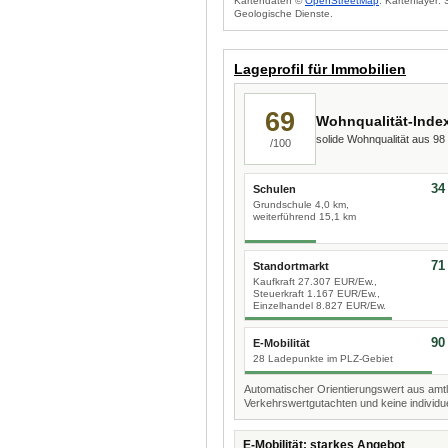
Kartendaten ©
OpenStreetMap
. Kartenlayer:
Geologische Dienste.
Lageprofil für Immobilien
69
Wohnqualität-Inde
solide Wohnqualität aus 9
/100
34
Schulen
Grundschule 4,0 km,
weiterführend 15,1 km
71
Standortmarkt
Kaufkraft 27.307 EUR/Ew.,
Steuerkraft 1.167 EUR/Ew.,
Einzelhandel 8.827 EUR/Ew.
90
E-Mobilität
28 Ladepunkte im PLZ-Gebiet
Automatischer Orientierungswert aus amtl
Verkehrswertgutachten und keine individue
E-Mobilität: starkes Angebot