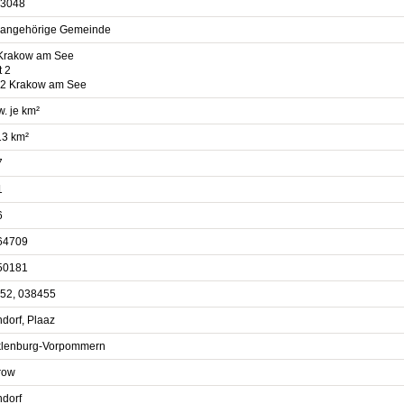
3048
sangehörige Gemeinde
Krakow am See
t 2
2 Krakow am See
. je km²
13 km²
7
1
6
64709
50181
52, 038455
dorf, Plaaz
lenburg-Vorpommern
row
ndorf