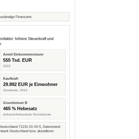
zuständige Finanzamt.
rofaktor: höhere Steuerkraft und
e.
Anteil Einkommensteuer
555 Tsd. EUR
2023
Kaufkraft
29.892 EUR je Einwohner
Gemeinde, 2023
Grundsteuer B
465 % Hebesatz
bebaute/bebaubare Grundstücke
Deutschland 71231-01-03-5, Datenstand
nbank Deutschland bzw. aktuelleren