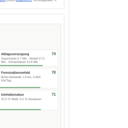
BKG
(2026)
dl-de/by-2-0
; Schutzgebiete: ©
74
Alltagsversorgung
Supermarkt 4,7 Min., Notfall 17,0
Min., Schwimmbad 13,8 Min.
70
Fernstraßenumfeld
BASt-Zählstelle 1,9 km, 3.463
Kfz/Tag
71
Umfeldstruktur
43,5 % Wald, 0,2 % Gewässer