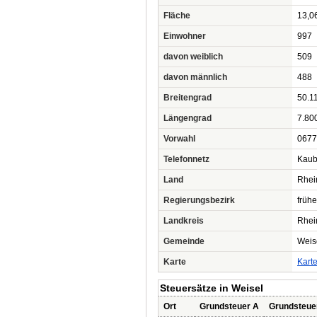
Fläche
13,0
Einwohner
997
davon weiblich
509
davon männlich
488
Breitengrad
50.1
Längengrad
7.80
Vorwahl
0677
Telefonnetz
Kau
Land
Rhei
Regierungsbezirk
frühe
Landkreis
Rhei
Gemeinde
Weis
Karte
Kart
Steuersätze in Weisel
Ort
Grundsteuer A
Grundsteue