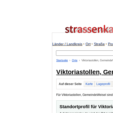
Länder / Landkreis
·
Ort
·
Straße
·
Pos
Startseite
Orte
Viktoriastollen, Gemeinde
Viktoriastollen, G
Auf dieser Seite
Karte
Lageprofil
Für Viktoriastollen, GemeindeWeisel sind 
Standortprofil für Vikto