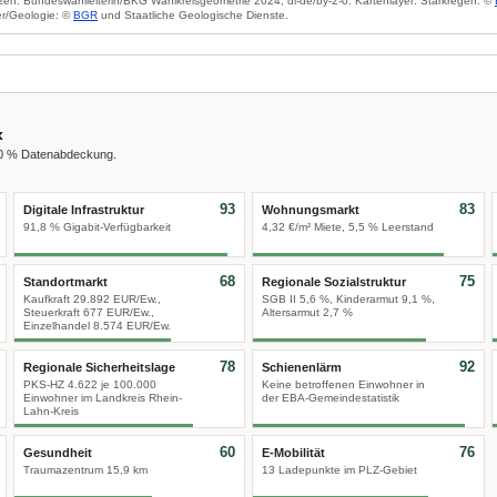
zen: Bundeswahlleiterin/BKG Wahlkreisgeometrie 2024, dl-de/by-2-0. Kartenlayer: Starkregen: ©
r/Geologie: ©
BGR
und Staatliche Geologische Dienste.
x
00 % Datenabdeckung.
93
83
Digitale Infrastruktur
Wohnungsmarkt
91,8 % Gigabit-Verfügbarkeit
4,32 €/m² Miete, 5,5 % Leerstand
68
75
Standortmarkt
Regionale Sozialstruktur
Kaufkraft 29.892 EUR/Ew.,
SGB II 5,6 %, Kinderarmut 9,1 %,
Steuerkraft 677 EUR/Ew.,
Altersarmut 2,7 %
Einzelhandel 8.574 EUR/Ew.
78
92
Regionale Sicherheitslage
Schienenlärm
PKS-HZ 4.622 je 100.000
Keine betroffenen Einwohner in
Einwohner im Landkreis Rhein-
der EBA-Gemeindestatistik
Lahn-Kreis
60
76
Gesundheit
E-Mobilität
Traumazentrum 15,9 km
13 Ladepunkte im PLZ-Gebiet