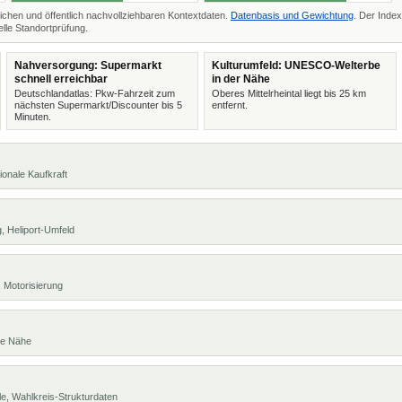
ichen und öffentlich nachvollziehbaren Kontextdaten.
Datenbasis und Gewichtung
. Der Index
lle Standortprüfung.
Nahversorgung: Supermarkt
Kulturumfeld: UNESCO-Welterbe
schnell erreichbar
in der Nähe
Deutschlandatlas: Pkw-Fahrzeit zum
Oberes Mittelrheintal liegt bis 25 km
nächsten Supermarkt/Discounter bis 5
entfernt.
Minuten.
ionale Kaufkraft
, Heliport-Umfeld
 Motorisierung
te Nähe
e, Wahlkreis-Strukturdaten