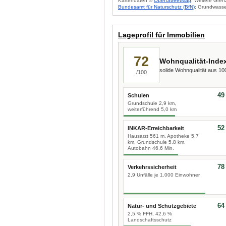
Kartendaten ©
OpenStreetMap
. Weitere Gren
Bundesamt für Naturschutz (BfN)
; Grundwasse
Lageprofil für Immobilien
72
Wohnqualität-Inde
solide Wohnqualität aus 1
/100
49
Schulen
Grundschule 2,9 km,
weiterführend 5,0 km
52
INKAR-Erreichbarkeit
Hausarzt 561 m, Apotheke 5,7
km, Grundschule 5,8 km,
Autobahn 46,6 Min.
78
Verkehrssicherheit
2,9 Unfälle je 1.000 Einwohner
64
Natur- und Schutzgebiete
2,5 % FFH, 42,6 %
Landschaftsschutz