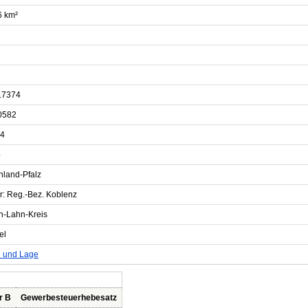
6 km²
17374
0582
4
b
nland-Pfalz
r: Reg.-Bez. Koblenz
n-Lahn-Kreis
el
e und Lage
r B
Gewerbesteuerhebesatz