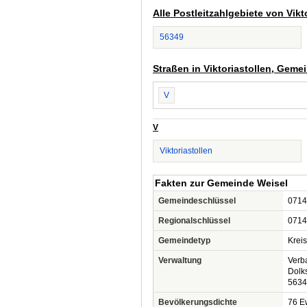
Alle Postleitzahlgebiete von Vik
56349
Straßen in Viktoriastollen, Geme
V
V
Viktoriastollen
Fakten zur Gemeinde Weisel
Gemeindeschlüssel
0714
Regionalschlüssel
0714
Gemeindetyp
Krei
Verwaltung
Verb
Dolk
5634
Bevölkerungsdichte
76 Ew