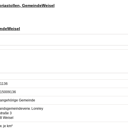
toriastollen, GemeindeWeisel
indeWeisel
1136
15009136
sangehörige Gemeinde
andsgemeindeverw. Loreley
straße 3
8 Weisel
. je km²