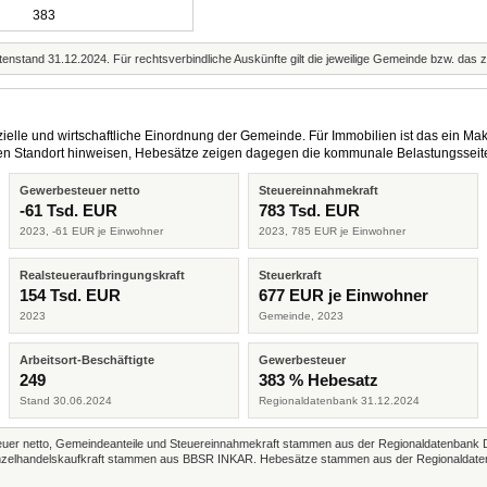
383
enstand 31.12.2024. Für rechtsverbindliche Auskünfte gilt die jeweilige Gemeinde bzw. das 
elle und wirtschaftliche Einordnung der Gemeinde. Für Immobilien ist das ein Mak
eren Standort hinweisen, Hebesätze zeigen dagegen die kommunale Belastungsseit
Gewerbesteuer netto
Steuereinnahmekraft
-61 Tsd. EUR
783 Tsd. EUR
2023, -61 EUR je Einwohner
2023, 785 EUR je Einwohner
Realsteueraufbringungskraft
Steuerkraft
154 Tsd. EUR
677 EUR je Einwohner
2023
Gemeinde, 2023
Arbeitsort-Beschäftigte
Gewerbesteuer
249
383 % Hebesatz
Stand 30.06.2024
Regionaldatenbank 31.12.2024
r netto, Gemeindeanteile und Steuereinnahmekraft stammen aus der Regionaldatenbank 
 Einzelhandelskaufkraft stammen aus BBSR INKAR. Hebesätze stammen aus der Regionaldate