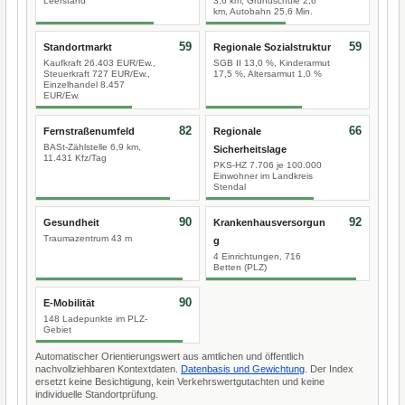
Leerstand
3,6 km, Grundschule 2,6
km, Autobahn 25,6 Min.
59
59
Standortmarkt
Regionale Sozialstruktur
Kaufkraft 26.403 EUR/Ew.,
SGB II 13,0 %, Kinderarmut
Steuerkraft 727 EUR/Ew.,
17,5 %, Altersarmut 1,0 %
Einzelhandel 8.457
EUR/Ew.
82
66
Fernstraßenumfeld
Regionale
BASt-Zählstelle 6,9 km,
Sicherheitslage
11.431 Kfz/Tag
PKS-HZ 7.706 je 100.000
Einwohner im Landkreis
Stendal
90
92
Gesundheit
Krankenhausversorgun
Traumazentrum 43 m
g
4 Einrichtungen, 716
Betten (PLZ)
90
E-Mobilität
148 Ladepunkte im PLZ-
Gebiet
Automatischer Orientierungswert aus amtlichen und öffentlich
nachvollziehbaren Kontextdaten.
Datenbasis und Gewichtung
. Der Index
ersetzt keine Besichtigung, kein Verkehrswertgutachten und keine
individuelle Standortprüfung.