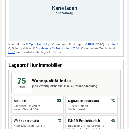
Karte laden
Vinzelberg
Kartendaten ©
OpenStreetMap
. Kartenlayer: Starkregen: ©
BKG
(2026)
dl-de/by-2-
0
; Schutzgebiete: ©
Bundesamt für Naturschutz (BfN)
; Grundwasser/Geologie: ©
BGR
und Staatliche Geologische Dienste.
Lageprofil für Immobilien
75
Wohnqualität-Index
gute Wohnqualität aus 100 % Datenabdeckung.
/100
93
75
Schulen
Digitale Infrastruktur
Grundschule 758 m,
79,6 % Gigabit-
weiterführend 858 m
Verfügbarkeit
72
49
Wohnungsmarkt
INKAR-Erreichbarkeit
4,88 €/m² Miete, 10,5 %
Hausarzt 2,4 km, Apotheke