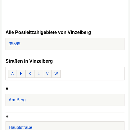
Alle Postleitzahlgebiete von Vinzelberg
39599
Straßen in Vinzelberg
A
H
K
L
V
W
A
Am Berg
H
Hauptstraße