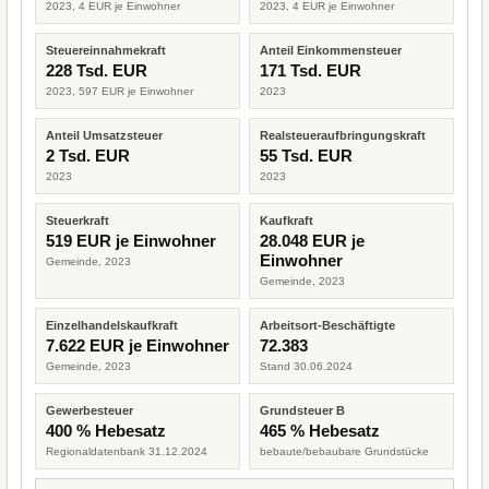
2023, 4 EUR je Einwohner
2023, 4 EUR je Einwohner
Steuereinnahmekraft
Anteil Einkommensteuer
228 Tsd. EUR
171 Tsd. EUR
2023, 597 EUR je Einwohner
2023
Anteil Umsatzsteuer
Realsteueraufbringungskraft
2 Tsd. EUR
55 Tsd. EUR
2023
2023
Steuerkraft
Kaufkraft
519 EUR je Einwohner
28.048 EUR je
Einwohner
Gemeinde, 2023
Gemeinde, 2023
Einzelhandelskaufkraft
Arbeitsort-Beschäftigte
7.622 EUR je Einwohner
72.383
Gemeinde, 2023
Stand 30.06.2024
Gewerbesteuer
Grundsteuer B
400 % Hebesatz
465 % Hebesatz
Regionaldatenbank 31.12.2024
bebaute/bebaubare Grundstücke