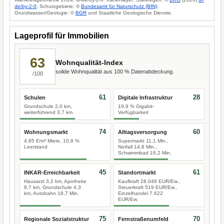
de/by-2-0
; Schutzgebiete: ©
Bundesamt für Naturschutz (BfN)
;
Grundwasser/Geologie: ©
BGR
und Staatliche Geologische Dienste.
Lageprofil für Immobilien
63
Wohnqualität-Index
solide Wohnqualität aus 100 % Datenabdeckung.
/100
61
28
Schulen
Digitale Infrastruktur
Grundschule 2,0 km,
19,9 % Gigabit-
weiterführend 3,7 km
Verfügbarkeit
74
60
Wohnungsmarkt
Alltagsversorgung
4,85 €/m² Miete, 10,8 %
Supermarkt 11,1 Min.,
Leerstand
Notfall 14,8 Min.,
Schwimmbad 16,2 Min.
45
61
INKAR-Erreichbarkeit
Standortmarkt
Hausarzt 3,2 km, Apotheke
Kaufkraft 28.048 EUR/Ew.,
8,7 km, Grundschule 4,3
Steuerkraft 519 EUR/Ew.,
km, Autobahn 18,7 Min.
Einzelhandel 7.622
EUR/Ew.
75
70
Regionale Sozialstruktur
Fernstraßenumfeld