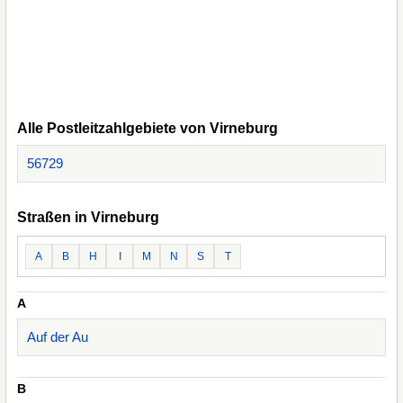
Alle Postleitzahlgebiete von Virneburg
56729
Straßen in Virneburg
A
B
H
I
M
N
S
T
A
Auf der Au
B