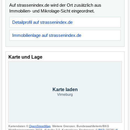
Auf strassenindex.de wird der Ort zusätzlich aus
Immobilien- und Mikrolage-Sicht eingeordnet.
Detailprofil auf strassenindex.de
Immobilienlage auf strassenindex.de
Karte und Lage
Karte laden
Virneburg
Kartendaten ©
OpenStreetMap
. Weitere Grenzen: Bundeswahlleiterin/BKG
Wahlkreisgeometrie 2024, dl-de/by-2-0. Kartenlayer: Starkregen: ©
BKG
(2026)
dl-