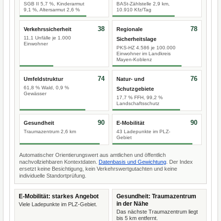
SGB II 5,7 %, Kinderarmut
BASt-Zählstelle 2,9 km,
9,1 %, Altersarmut 2,6 %
10.910 Kfz/Tag
38
78
Verkehrssicherheit
Regionale
11,1 Unfälle je 1.000
Sicherheitslage
Einwohner
PKS-HZ 4.586 je 100.000
Einwohner im Landkreis
Mayen-Koblenz
74
76
Umfeldstruktur
Natur- und
61,8 % Wald, 0,9 %
Schutzgebiete
Gewässer
17,7 % FFH, 99,2 %
Landschaftsschutz
90
90
Gesundheit
E-Mobilität
Traumazentrum 2,6 km
43 Ladepunkte im PLZ-
Gebiet
Automatischer Orientierungswert aus amtlichen und öffentlich
nachvollziehbaren Kontextdaten.
Datenbasis und Gewichtung
. Der Index
ersetzt keine Besichtigung, kein Verkehrswertgutachten und keine
individuelle Standortprüfung.
E-Mobilität: starkes Angebot
Gesundheit: Traumazentrum
in der Nähe
Viele Ladepunkte im PLZ-Gebiet.
Das nächste Traumazentrum liegt
bis 5 km entfernt.