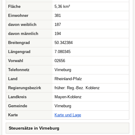
Fläche
5,36 km²
Einwohner
381
davon weiblich
187
davon männlich
194
Breitengrad
50.342384
Längengrad
7.080345
Vorwahl
02656
Telefonnetz
Virneburg
Land
Rheinland-Pfalz
Regierungsbezirk
früher: Reg.-Bez. Koblenz
Landkreis
Mayen-Koblenz
Gemeinde
Virneburg
Karte
Karte und Lage
Steuersätze in Virneburg