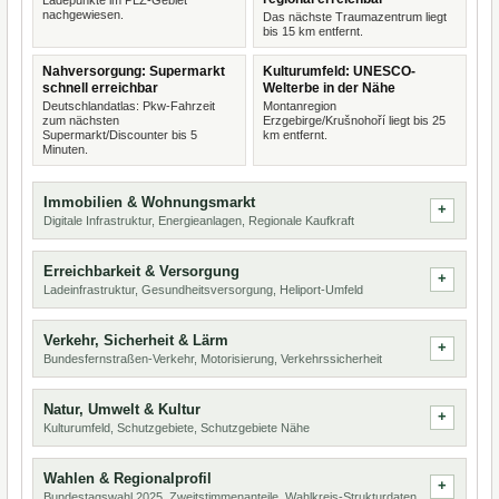
Ladepunkte im PLZ-Gebiet
nachgewiesen.
Das nächste Traumazentrum liegt
bis 15 km entfernt.
Nahversorgung: Supermarkt
Kulturumfeld: UNESCO-
schnell erreichbar
Welterbe in der Nähe
Deutschlandatlas: Pkw-Fahrzeit
Montanregion
zum nächsten
Erzgebirge/Krušnohoří liegt bis 25
Supermarkt/Discounter bis 5
km entfernt.
Minuten.
Immobilien & Wohnungsmarkt
Digitale Infrastruktur, Energieanlagen, Regionale Kaufkraft
Erreichbarkeit & Versorgung
Ladeinfrastruktur, Gesundheitsversorgung, Heliport-Umfeld
Verkehr, Sicherheit & Lärm
Bundesfernstraßen-Verkehr, Motorisierung, Verkehrssicherheit
Natur, Umwelt & Kultur
Kulturumfeld, Schutzgebiete, Schutzgebiete Nähe
Wahlen & Regionalprofil
Bundestagswahl 2025, Zweitstimmenanteile, Wahlkreis-Strukturdaten