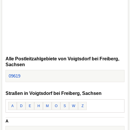
Alle Postleitzahlgebiete von Voigtsdorf bei Freiberg,
Sachsen
09619
Straßen in Voigtsdorf bei Freiberg, Sachsen
A
D
E
H
M
O
S
W
Z
A