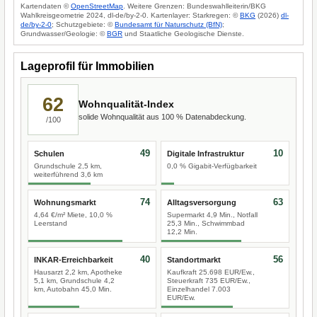
Kartendaten ©
OpenStreetMap
. Weitere Grenzen: Bundeswahlleiterin/BKG
Wahlkreisgeometrie 2024, dl-de/by-2-0. Kartenlayer: Starkregen: ©
BKG
(2026)
dl-
de/by-2-0
; Schutzgebiete: ©
Bundesamt für Naturschutz (BfN)
;
Grundwasser/Geologie: ©
BGR
und Staatliche Geologische Dienste.
Lageprofil für Immobilien
62
Wohnqualität-Index
solide Wohnqualität aus 100 % Datenabdeckung.
/100
49
10
Schulen
Digitale Infrastruktur
Grundschule 2,5 km,
0,0 % Gigabit-Verfügbarkeit
weiterführend 3,6 km
74
63
Wohnungsmarkt
Alltagsversorgung
4,64 €/m² Miete, 10,0 %
Supermarkt 4,9 Min., Notfall
Leerstand
25,3 Min., Schwimmbad
12,2 Min.
40
56
INKAR-Erreichbarkeit
Standortmarkt
Hausarzt 2,2 km, Apotheke
Kaufkraft 25.698 EUR/Ew.,
5,1 km, Grundschule 4,2
Steuerkraft 735 EUR/Ew.,
km, Autobahn 45,0 Min.
Einzelhandel 7.003
EUR/Ew.