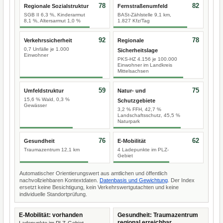
78
82
Regionale Sozialstruktur
Fernstraßenumfeld
SGB II 6,3 %, Kinderarmut
BASt-Zählstelle 9,1 km,
8,1 %, Altersarmut 1,0 %
1.827 Kfz/Tag
92
78
Verkehrssicherheit
Regionale
0,7 Unfälle je 1.000
Sicherheitslage
Einwohner
PKS-HZ 4.156 je 100.000
Einwohner im Landkreis
Mittelsachsen
59
75
Umfeldstruktur
Natur- und
15,6 % Wald, 0,3 %
Schutzgebiete
Gewässer
3,2 % FFH, 42,7 %
Landschaftsschutz, 45,5 %
Naturpark
76
62
Gesundheit
E-Mobilität
Traumazentrum 12,1 km
4 Ladepunkte im PLZ-
Gebiet
Automatischer Orientierungswert aus amtlichen und öffentlich
nachvollziehbaren Kontextdaten.
Datenbasis und Gewichtung
. Der Index
ersetzt keine Besichtigung, kein Verkehrswertgutachten und keine
individuelle Standortprüfung.
E-Mobilität: vorhanden
Gesundheit: Traumazentrum
regional erreichbar