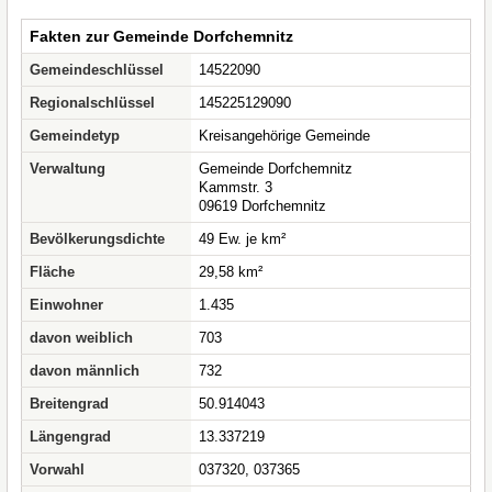
Fakten zur Gemeinde Dorfchemnitz
Gemeindeschlüssel
14522090
Regionalschlüssel
145225129090
Gemeindetyp
Kreisangehörige Gemeinde
Verwaltung
Gemeinde Dorfchemnitz
Kammstr. 3
09619 Dorfchemnitz
Bevölkerungsdichte
49 Ew. je km²
Fläche
29,58 km²
Einwohner
1.435
davon weiblich
703
davon männlich
732
Breitengrad
50.914043
Längengrad
13.337219
Vorwahl
037320, 037365