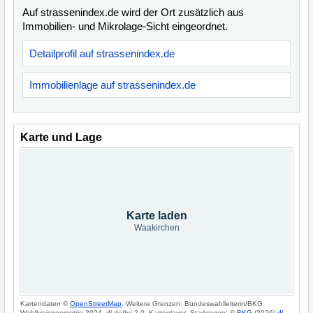
Auf strassenindex.de wird der Ort zusätzlich aus
Immobilien- und Mikrolage-Sicht eingeordnet.
Detailprofil auf strassenindex.de
Immobilienlage auf strassenindex.de
Karte und Lage
Karte laden
Waakirchen
Kartendaten ©
OpenStreetMap
. Weitere Grenzen: Bundeswahlleiterin/BKG
Wahlkreisgeometrie 2024, dl-de/by-2-0. Kartenlayer: Starkregen: ©
BKG
(2026)
dl-