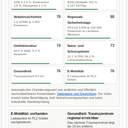
SGB II 2,4 %, Kinderarmut
BASt-Zählstelle 162 m,
3,8 %, Altersarmut 2,1 %
9.107 Kfz/Tag
78
88
Verkehrssicherheit
Regionale
2,9 Unfälle je 1.000
Sicherheitslage
Einwohner
PKS-HZ 3.858 je 100.000
Einwohner im Landkreis
Miesbach
74
73
Umfeldstruktur
Natur- und
48,0 % Wald, 0,3 %
Schutzgebiete
Gewässer
12,1 % FFH, 94,3 %
Landschaftsschutz
76
76
Gesundheit
E-Mobilität
Traumazentrum 8,0 km
8 Ladepunkte im PLZ-
Gebiet
Automatischer Orientierungswert aus amtlichen und öffentlich
nachvollziehbaren Kontextdaten.
Datenbasis und Gewichtung
. Der Index
ersetzt keine Besichtigung, kein Verkehrswertgutachten und keine
individuelle Standortprüfung.
E-Mobilität: vorhanden
Gesundheit: Traumazentrum
regional erreichbar
Ladepunkte im PLZ-Gebiet
nachgewiesen.
Das nächste Traumazentrum liegt
bis 15 km entfernt.