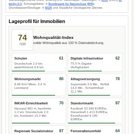
de/by-2-0
; Schutzgebiete: ©
Bundesamt für Naturschutz (BfN)
;
Grundwasser/Geologie: ©
BGR
und Staatliche Geologische Dienste.
Lageprofil für Immobilien
74
Wohnqualität-Index
solide Wohnqualität aus 100 % Datenabdeckung.
/100
61
62
Schulen
Digitale Infrastruktur
Grundschule 2,0 km,
75,5 % Gigabit-
weiterführend 4,8 km
Verfügbarkeit
80
78
Wohnungsmarkt
Alltagsversorgung
8,86 €/m² Miete, 3,4 %
Supermarkt 3,6 Min., Notfall
Leerstand
14,0 Min., Schwimmbad
11,1 Min.
70
87
INKAR-Erreichbarkeit
Standortmarkt
Hausarzt 961 m, Apotheke
Kaufkraft 33.346 EUR/Ew.,
1,2 km, Grundschule 2,0
Steuerkraft 1.413 EUR/Ew.,
km, Autobahn 15,3 Min.
Einzelhandel 9.190
EUR/Ew.
87
64
Regionale Sozialstruktur
Fernstraßenumfeld