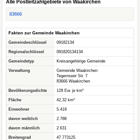
Alle Postleitzahlgebiete von Waakirchen
83666
Fakten zur Gemeinde Waakirchen
Gemeindeschlüssel
09182134
Regionalschlüssel
091820134134
Gemeindetyp
Kreisangehörige Gemeinde
Verwaltung
Gemeinde Waakirchen
Tegernseer Str. 7
83666 Waakirchen
Bevölkerungsdichte
128 Ew. je km²
Fläche
42,32 km²
Einwohner
5.419
davon weiblich
2.788
davon männlich
2.631
Breitengrad
47.773125