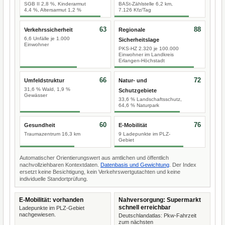
SGB II 2,8 %, Kinderarmut
BASt-Zählstelle 6,2 km,
4,4 %, Altersarmut 1,2 %
7.126 Kfz/Tag
63
88
Verkehrssicherheit
Regionale
6,6 Unfälle je 1.000
Sicherheitslage
Einwohner
PKS-HZ 2.320 je 100.000
Einwohner im Landkreis
Erlangen-Höchstadt
66
72
Umfeldstruktur
Natur- und
31,6 % Wald, 1,9 %
Schutzgebiete
Gewässer
33,6 % Landschaftsschutz,
64,6 % Naturpark
60
76
Gesundheit
E-Mobilität
Traumazentrum 16,3 km
9 Ladepunkte im PLZ-
Gebiet
Automatischer Orientierungswert aus amtlichen und öffentlich
nachvollziehbaren Kontextdaten.
Datenbasis und Gewichtung
. Der Index
ersetzt keine Besichtigung, kein Verkehrswertgutachten und keine
individuelle Standortprüfung.
E-Mobilität: vorhanden
Nahversorgung: Supermarkt
schnell erreichbar
Ladepunkte im PLZ-Gebiet
nachgewiesen.
Deutschlandatlas: Pkw-Fahrzeit
zum nächsten