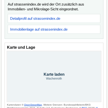
Auf strassenindex.de wird der Ort zusätzlich aus
Immobilien- und Mikrolage-Sicht eingeordnet.
Detailprofil auf strassenindex.de
Immobilienlage auf strassenindex.de
Karte und Lage
Karte laden
Wachenroth
Kartendaten ©
OpenStreetMap
. Weitere Grenzen: Bundeswahlleiterin/BKG
Wahlkreisgeometrie 2024, dl-de/by-2-0. Kartenlayer: Starkregen: ©
BKG
(2026)
dl-