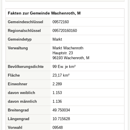
Fakten zur Gemeinde Wachenroth, M
Gemeindeschlüssel
09572160
Regionalschlüssel
095720160160
Gemeindetyp
Markt
Verwaltung
Markt Wachenroth
Hauptstr. 23
96193 Wachenroth, M
Bevölkerungsdichte
99 Ew. je km²
Fläche
23,17 km²
Einwohner
2.289
davon weiblich
1.153
davon männlich
1.136
Breitengrad
49.750034
Längengrad
10.715628
Vorwahl
09548