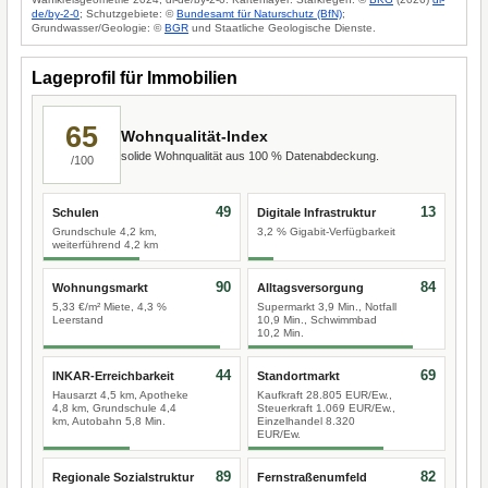
de/by-2-0
; Schutzgebiete: ©
Bundesamt für Naturschutz (BfN)
;
Grundwasser/Geologie: ©
BGR
und Staatliche Geologische Dienste.
Lageprofil für Immobilien
65
Wohnqualität-Index
solide Wohnqualität aus 100 % Datenabdeckung.
/100
49
13
Schulen
Digitale Infrastruktur
Grundschule 4,2 km,
3,2 % Gigabit-Verfügbarkeit
weiterführend 4,2 km
90
84
Wohnungsmarkt
Alltagsversorgung
5,33 €/m² Miete, 4,3 %
Supermarkt 3,9 Min., Notfall
Leerstand
10,9 Min., Schwimmbad
10,2 Min.
44
69
INKAR-Erreichbarkeit
Standortmarkt
Hausarzt 4,5 km, Apotheke
Kaufkraft 28.805 EUR/Ew.,
4,8 km, Grundschule 4,4
Steuerkraft 1.069 EUR/Ew.,
km, Autobahn 5,8 Min.
Einzelhandel 8.320
EUR/Ew.
89
82
Regionale Sozialstruktur
Fernstraßenumfeld