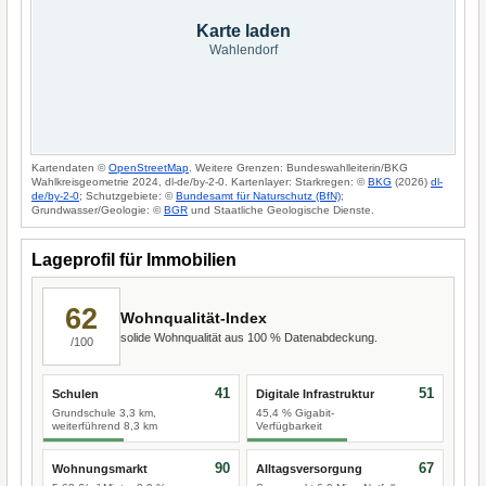
Karte laden
Wahlendorf
Kartendaten ©
OpenStreetMap
. Weitere Grenzen: Bundeswahlleiterin/BKG
Wahlkreisgeometrie 2024, dl-de/by-2-0. Kartenlayer: Starkregen: ©
BKG
(2026)
dl-
de/by-2-0
; Schutzgebiete: ©
Bundesamt für Naturschutz (BfN)
;
Grundwasser/Geologie: ©
BGR
und Staatliche Geologische Dienste.
Lageprofil für Immobilien
62
Wohnqualität-Index
solide Wohnqualität aus 100 % Datenabdeckung.
/100
41
51
Schulen
Digitale Infrastruktur
Grundschule 3,3 km,
45,4 % Gigabit-
weiterführend 8,3 km
Verfügbarkeit
90
67
Wohnungsmarkt
Alltagsversorgung