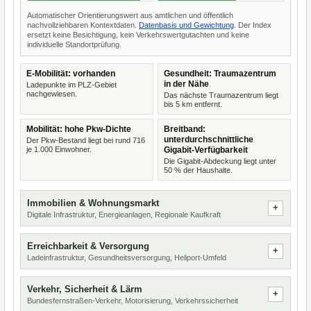
Automatischer Orientierungswert aus amtlichen und öffentlich
nachvollziehbaren Kontextdaten.
Datenbasis und Gewichtung
. Der Index
ersetzt keine Besichtigung, kein Verkehrswertgutachten und keine
individuelle Standortprüfung.
E-Mobilität: vorhanden
Gesundheit: Traumazentrum
in der Nähe
Ladepunkte im PLZ-Gebiet
nachgewiesen.
Das nächste Traumazentrum liegt
bis 5 km entfernt.
Mobilität: hohe Pkw-Dichte
Breitband:
unterdurchschnittliche
Der Pkw-Bestand liegt bei rund 716
je 1.000 Einwohner.
Gigabit-Verfügbarkeit
Die Gigabit-Abdeckung liegt unter
50 % der Haushalte.
Immobilien & Wohnungsmarkt
Digitale Infrastruktur, Energieanlagen, Regionale Kaufkraft
Erreichbarkeit & Versorgung
Ladeinfrastruktur, Gesundheitsversorgung, Heliport-Umfeld
Verkehr, Sicherheit & Lärm
Bundesfernstraßen-Verkehr, Motorisierung, Verkehrssicherheit