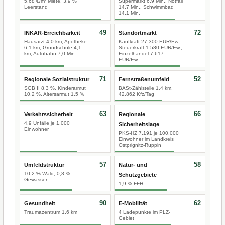
5,68 €/m² Miete, 3,9 %
Supermarkt 6,9 Min., Notfall
Leerstand
14,7 Min., Schwimmbad
14,1 Min.
49
72
INKAR-Erreichbarkeit
Standortmarkt
Hausarzt 4,0 km, Apotheke
Kaufkraft 27.300 EUR/Ew.,
6,1 km, Grundschule 4,1
Steuerkraft 1.580 EUR/Ew.,
km, Autobahn 7,0 Min.
Einzelhandel 7.617
EUR/Ew.
71
52
Regionale Sozialstruktur
Fernstraßenumfeld
SGB II 8,3 %, Kinderarmut
BASt-Zählstelle 1,4 km,
10,2 %, Altersarmut 1,5 %
42.862 Kfz/Tag
63
66
Verkehrssicherheit
Regionale
4,9 Unfälle je 1.000
Sicherheitslage
Einwohner
PKS-HZ 7.191 je 100.000
Einwohner im Landkreis
Ostprignitz-Ruppin
57
58
Umfeldstruktur
Natur- und
10,2 % Wald, 0,8 %
Schutzgebiete
Gewässer
1,9 % FFH
90
62
Gesundheit
E-Mobilität
Traumazentrum 1,6 km
4 Ladepunkte im PLZ-
Gebiet