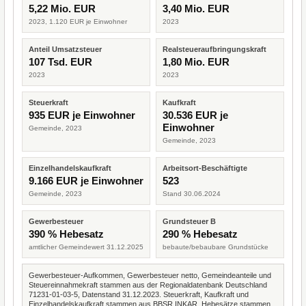
5,22 Mio. EUR
3,40 Mio. EUR
2023, 1.120 EUR je Einwohner
2023
Anteil Umsatzsteuer
Realsteueraufbringungskraft
107 Tsd. EUR
1,80 Mio. EUR
2023
2023
Steuerkraft
Kaufkraft
935 EUR je Einwohner
30.536 EUR je
Einwohner
Gemeinde, 2023
Gemeinde, 2023
Einzelhandelskaufkraft
Arbeitsort-Beschäftigte
9.166 EUR je Einwohner
523
Gemeinde, 2023
Stand 30.06.2024
Gewerbesteuer
Grundsteuer B
390 % Hebesatz
290 % Hebesatz
amtlicher Gemeindewert 31.12.2025
bebaute/bebaubare Grundstücke
Gewerbesteuer-Aufkommen, Gewerbesteuer netto, Gemeindeanteile und
Steuereinnahmekraft stammen aus der Regionaldatenbank Deutschland
71231-01-03-5, Datenstand 31.12.2023. Steuerkraft, Kaufkraft und
Einzelhandelskaufkraft stammen aus BBSR INKAR. Hebesätze stammen