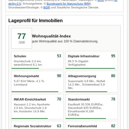
de/by-2-0
; Schutzgebiete: ©
Bundesamt für Naturschutz (BfN)
;
Grundwasser/Geologie: ©
BGR
und Staatliche Geologische Dienste.
Lageprofil für Immobilien
77
Wohnqualität-Index
gute Wohnqualität aus 100 % Datenabdeckung.
/100
53
95
Schulen
Digitale Infrastruktur
Grundschule 2,4 km,
96,5 % Gigabit-
weiterführend 8,1 km
Verfügbarkeit
90
80
Wohnungsmarkt
Alltagsversorgung
5,47 €/m² Miete, 4,1 %
Supermarkt 3,8 Min., Notfall
Leerstand
14,2 Min., Schwimmbad 5,9
Min.
70
78
INKAR-Erreichbarkeit
Standortmarkt
Hausarzt 1,2 km, Apotheke
Kaufkraft 30.536 EUR/Ew.,
2,0 km, Grundschule 1,9
Steuerkraft 935 EUR/Ew.,
km, Autobahn 14,9 Min.
Einzelhandel 9.166
EUR/Ew.
63
82
Regionale Sozialstruktur
Fernstraßenumfeld