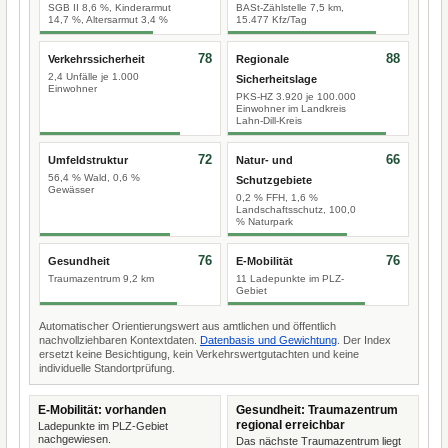
SGB II 8,6 %, Kinderarmut
BASt-Zählstelle 7,5 km,
14,7 %, Altersarmut 3,4 %
15.477 Kfz/Tag
78
88
Verkehrssicherheit
Regionale
2,4 Unfälle je 1.000
Sicherheitslage
Einwohner
PKS-HZ 3.920 je 100.000
Einwohner im Landkreis
Lahn-Dill-Kreis
72
66
Umfeldstruktur
Natur- und
56,4 % Wald, 0,6 %
Schutzgebiete
Gewässer
0,2 % FFH, 1,6 %
Landschaftsschutz, 100,0
% Naturpark
76
76
Gesundheit
E-Mobilität
Traumazentrum 9,2 km
11 Ladepunkte im PLZ-
Gebiet
Automatischer Orientierungswert aus amtlichen und öffentlich
nachvollziehbaren Kontextdaten.
Datenbasis und Gewichtung
. Der Index
ersetzt keine Besichtigung, kein Verkehrswertgutachten und keine
individuelle Standortprüfung.
E-Mobilität: vorhanden
Gesundheit: Traumazentrum
regional erreichbar
Ladepunkte im PLZ-Gebiet
nachgewiesen.
Das nächste Traumazentrum liegt