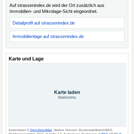
Auf strassenindex.de wird der Ort zusätzlich aus
Immobilien- und Mikrolage-Sicht eingeordnet.
Detailprofil auf strassenindex.de
Immobilienlage auf strassenindex.de
Karte und Lage
Karte laden
Waldsolms
Kartendaten ©
OpenStreetMap
. Weitere Grenzen: Bundeswahlleiterin/BKG
Wahlkreisgeometrie 2024, dl-de/by-2-0. Kartenlayer: Starkregen: ©
BKG
(2026)
dl-