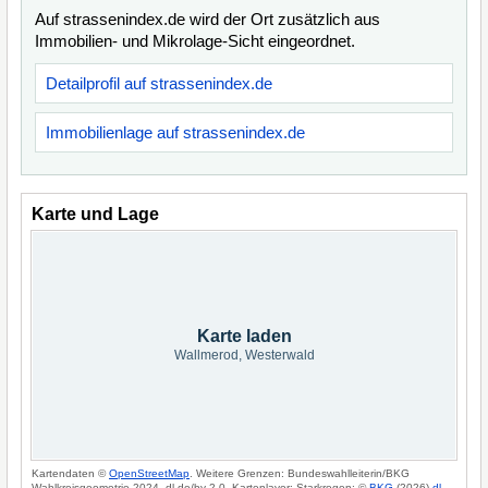
Auf strassenindex.de wird der Ort zusätzlich aus
Immobilien- und Mikrolage-Sicht eingeordnet.
Detailprofil auf strassenindex.de
Immobilienlage auf strassenindex.de
Karte und Lage
Karte laden
Wallmerod, Westerwald
Kartendaten ©
OpenStreetMap
. Weitere Grenzen: Bundeswahlleiterin/BKG
Wahlkreisgeometrie 2024, dl-de/by-2-0. Kartenlayer: Starkregen: ©
BKG
(2026)
dl-