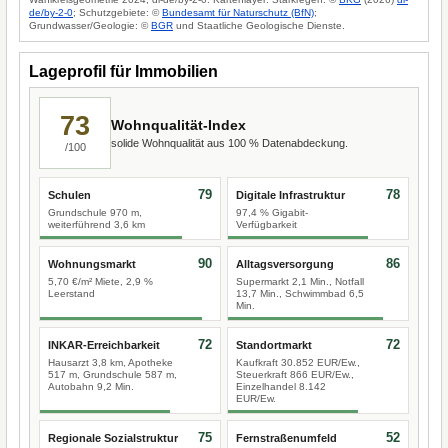
de/by-2-0
; Schutzgebiete: ©
Bundesamt für Naturschutz (BfN)
;
Grundwasser/Geologie: ©
BGR
und Staatliche Geologische Dienste.
Lageprofil für Immobilien
73
Wohnqualität-Index
solide Wohnqualität aus 100 % Datenabdeckung.
/100
79
78
Schulen
Digitale Infrastruktur
Grundschule 970 m,
97,4 % Gigabit-
weiterführend 3,6 km
Verfügbarkeit
90
86
Wohnungsmarkt
Alltagsversorgung
5,70 €/m² Miete, 2,9 %
Supermarkt 2,1 Min., Notfall
Leerstand
13,7 Min., Schwimmbad 6,5
Min.
72
72
INKAR-Erreichbarkeit
Standortmarkt
Hausarzt 3,8 km, Apotheke
Kaufkraft 30.852 EUR/Ew.,
517 m, Grundschule 587 m,
Steuerkraft 866 EUR/Ew.,
Autobahn 9,2 Min.
Einzelhandel 8.142
EUR/Ew.
75
52
Regionale Sozialstruktur
Fernstraßenumfeld