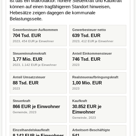
ist das ein Makrofaktor: höhere Steuerkraft und Kaufkraft
können auf einen tragfähigeren Standort hinweisen,
Hebesätze zeigen dagegen die kommunale
Belastungsseite.
Gewerbesteuer-Aufkommen
Gewerbesteuer netto
704 Tsd. EUR
639 Tsd. EUR
2023, 454 EUR je Einwohner
2023, 412 EUR je Einwohner
Steuereinnahmekraft
Anteil Einkommensteuer
1,77 Mio. EUR
746 Tsd. EUR
2023, 1.142 EUR je Einwohner
2023
Anteil Umsatzsteuer
Realsteueraufbringungskraft
88 Tsd. EUR
1,00 Mio. EUR
2023
2023
Steuerkraft
Kaufkraft
866 EUR je Einwohner
30.852 EUR je
Einwohner
Gemeinde, 2023
Gemeinde, 2023
Einzelhandelskaufkraft
Arbeitsort-Beschäftigte
8.142 EUR je Einwohner
541