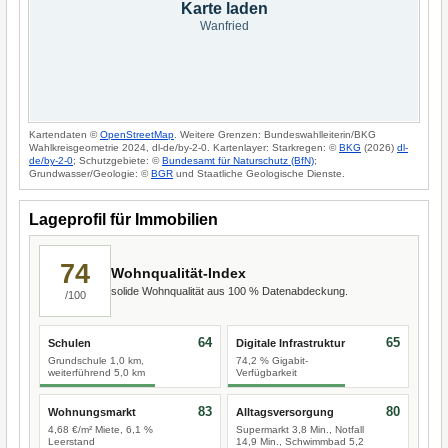
Karte laden
Wanfried
Kartendaten ©
OpenStreetMap
. Weitere Grenzen: Bundeswahlleiterin/BKG
Wahlkreisgeometrie 2024, dl-de/by-2-0. Kartenlayer: Starkregen: ©
BKG
(2026)
dl-
de/by-2-0
; Schutzgebiete: ©
Bundesamt für Naturschutz (BfN)
;
Grundwasser/Geologie: ©
BGR
und Staatliche Geologische Dienste.
Lageprofil für Immobilien
74
Wohnqualität-Index
solide Wohnqualität aus 100 % Datenabdeckung.
/100
64
65
Schulen
Digitale Infrastruktur
Grundschule 1,0 km,
74,2 % Gigabit-
weiterführend 5,0 km
Verfügbarkeit
83
80
Wohnungsmarkt
Alltagsversorgung
4,68 €/m² Miete, 6,1 %
Supermarkt 3,8 Min., Notfall
Leerstand
14,9 Min., Schwimmbad 5,2