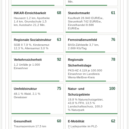
Min.
68
61
INKAR-Erreichbarkeit
Standortmarkt
Hausarzt 1,2 km, Apotheke
Kaufkraft 26.940 EUR/Ew.,
1,4 km, Grundschule 1,5
Steuerkraft 742 EUR/Ew.,
km, Autobahn 21,2 Min.
Einzelhandel 8.686
EUR/Ew.
63
76
Regionale Sozialstruktur
Fernstraßenumfeld
SGB II 7,9 %, Kinderarmut
BASt-Zählstelle 3,7 km,
12,3 %, Altersarmut 3,0 %
2.669 Kfz/Tag
92
78
Verkehrssicherheit
Regionale
1,2 Unfälle je 1.000
Sicherheitslage
Einwohner
PKS-HZ 4.119 je 100.000
Einwohner im Landkreis
Werra-Meißner-Kreis
75
100
Umfeldstruktur
Natur- und
48,1 % Wald, 2,1 %
Schutzgebiete
Gewässer
19,8 % Naturschutzgebiet,
43,8 % FFH, 13,5 %
Landschaftsschutz, 100,0
% Naturpark
60
62
Gesundheit
E-Mobilität
Traumazentrum 17,5 km
2 Ladepunkte im PLZ-