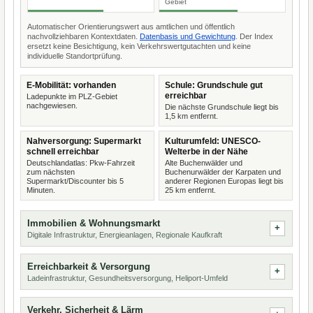
Gebiet
Automatischer Orientierungswert aus amtlichen und öffentlich
nachvollziehbaren Kontextdaten.
Datenbasis und Gewichtung
. Der Index
ersetzt keine Besichtigung, kein Verkehrswertgutachten und keine
individuelle Standortprüfung.
E-Mobilität: vorhanden
Schule: Grundschule gut
erreichbar
Ladepunkte im PLZ-Gebiet
nachgewiesen.
Die nächste Grundschule liegt bis
1,5 km entfernt.
Nahversorgung: Supermarkt
Kulturumfeld: UNESCO-
schnell erreichbar
Welterbe in der Nähe
Deutschlandatlas: Pkw-Fahrzeit
Alte Buchenwälder und
zum nächsten
Buchenurwälder der Karpaten und
Supermarkt/Discounter bis 5
anderer Regionen Europas liegt bis
Minuten.
25 km entfernt.
Immobilien & Wohnungsmarkt
Digitale Infrastruktur, Energieanlagen, Regionale Kaufkraft
Erreichbarkeit & Versorgung
Ladeinfrastruktur, Gesundheitsversorgung, Heliport-Umfeld
Verkehr, Sicherheit & Lärm