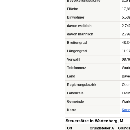
Bevölkerungsdichte
310 
Fläche
17,8
Einwohner
5.53
davon weiblich
2.74
davon männlich
2.79
Breitengrad
48.3
Längengrad
11.9
Vorwahl
0876
Telefonnetz
Wart
Land
Baye
Regierungsbezirk
Ober
Landkreis
Erdi
Gemeinde
Wart
Karte
Kart
Steuersätze in Wartenberg, M
Ort
Grundsteuer A
Grunds