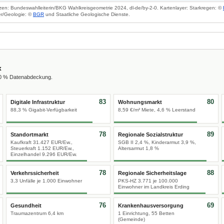
zen: Bundeswahlleiterin/BKG Wahlkreisgeometrie 2024, dl-de/by-2-0. Kartenlayer: Starkregen: ©
r/Geologie: ©
BGR
und Staatliche Geologische Dienste.
x
00 % Datenabdeckung.
83
80
Digitale Infrastruktur
Wohnungsmarkt
88,3 % Gigabit-Verfügbarkeit
8,59 €/m² Miete, 4,6 % Leerstand
78
89
Standortmarkt
Regionale Sozialstruktur
Kaufkraft 31.427 EUR/Ew.,
SGB II 2,4 %, Kinderarmut 3,9 %,
Steuerkraft 1.152 EUR/Ew.,
Altersarmut 1,8 %
Einzelhandel 9.296 EUR/Ew.
78
88
Verkehrssicherheit
Regionale Sicherheitslage
3,3 Unfälle je 1.000 Einwohner
PKS-HZ 3.771 je 100.000
Einwohner im Landkreis Erding
76
69
Gesundheit
Krankenhausversorgung
Traumazentrum 6,4 km
1 Einrichtung, 55 Betten
(Gemeinde)