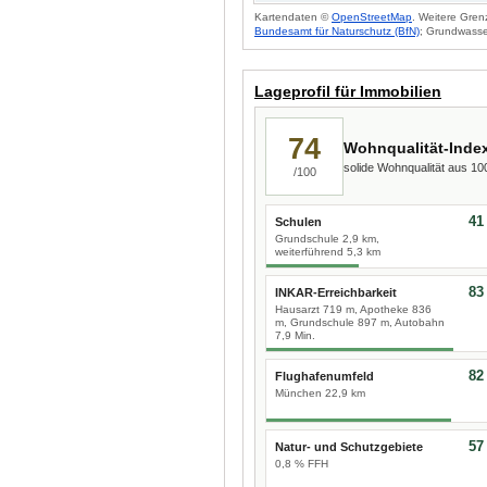
Kartendaten ©
OpenStreetMap
. Weitere Gren
Bundesamt für Naturschutz (BfN)
; Grundwasse
Lageprofil für Immobilien
74
Wohnqualität-Inde
solide Wohnqualität aus 1
/100
41
Schulen
Grundschule 2,9 km,
weiterführend 5,3 km
83
INKAR-Erreichbarkeit
Hausarzt 719 m, Apotheke 836
m, Grundschule 897 m, Autobahn
7,9 Min.
82
Flughafenumfeld
München 22,9 km
57
Natur- und Schutzgebiete
0,8 % FFH