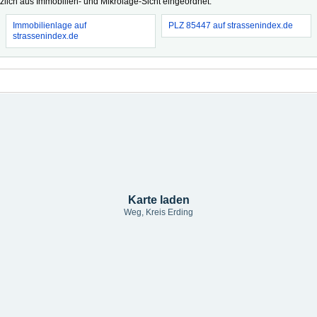
tzlich aus Immobilien- und Mikrolage-Sicht eingeordnet.
Immobilienlage auf
PLZ 85447 auf strassenindex.de
strassenindex.de
Karte laden
Weg, Kreis Erding