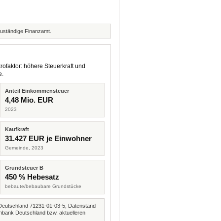
zuständige Finanzamt.
rofaktor: höhere Steuerkraft und
e.
Anteil Einkommensteuer
4,48 Mio. EUR
2023
Kaufkraft
31.427 EUR je Einwohner
Gemeinde, 2023
Grundsteuer B
450 % Hebesatz
bebaute/bebaubare Grundstücke
Deutschland 71231-01-03-5, Datenstand
nbank Deutschland bzw. aktuelleren