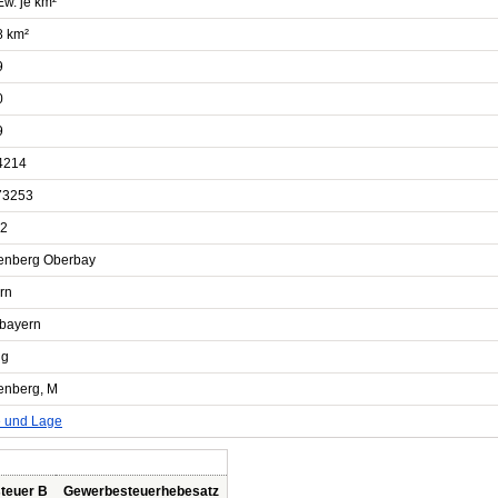
Ew. je km²
8 km²
9
0
9
4214
73253
2
enberg Oberbay
rn
bayern
ng
enberg, M
e und Lage
teuer B
Gewerbesteuerhebesatz