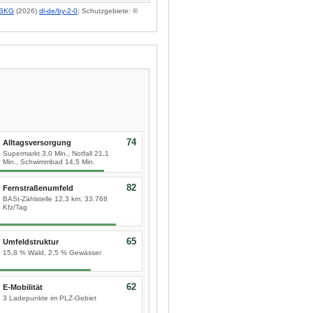
BKG
(2026)
dl-de/by-2-0
; Schutzgebiete: ©
74
Alltagsversorgung
Supermarkt 3,0 Min., Notfall 21,1
Min., Schwimmbad 14,5 Min.
82
Fernstraßenumfeld
BASt-Zählstelle 12,3 km, 33.768
Kfz/Tag
65
Umfeldstruktur
15,8 % Wald, 2,5 % Gewässer
62
E-Mobilität
3 Ladepunkte im PLZ-Gebiet