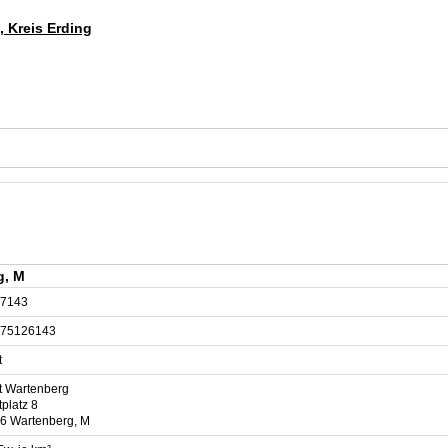
, Kreis Erding
g, M
7143
75126143
t
t Wartenberg
platz 8
6 Wartenberg, M