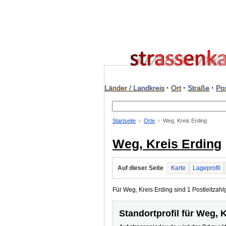
Länder / Landkreis
·
Ort
·
Straße
·
Pos
Startseite
Orte
Weg, Kreis Erding
Weg, Kreis Erding
Auf dieser Seite
Karte
Lageprofil
Für Weg, Kreis Erding sind 1 Postleitzahlg
Standortprofil für Weg, 