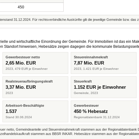
450
enstand 31.12.2024. Für rechtsverbindliche Auskünfte gilt die jeweilige Gemeinde bzw. das 
elle und wirtschaftliche Einordnung der Gemeinde. Für Immobilien ist das ein Mak
eren Standort hinweisen, Hebesätze zeigen dagegen die kommunale Belastungsseit
Gewerbesteuer netto
Steuereinnahmekraft
2,65 Mio. EUR
7,87 Mio. EUR
2023, 479 EUR je Einwohner
2023, 1.421 EUR je Einwohner
Realsteueraufbringungskraft
Steuerkraft
3,37 Mio. EUR
1.152 EUR je Einwohner
2023
Gemeinde, 2023
Arbeitsort-Beschäftigte
Gewerbesteuer
1.537
450 % Hebesatz
Stand 30.06.2024
Regionaldatenbank 31.12.2024
r netto, Gemeindeanteile und Steuereinnahmekraft stammen aus der Regionaldatenbank 
 Einzelhandelskaufkraft stammen aus BBSR INKAR. Hebesätze stammen aus der Regionaldate