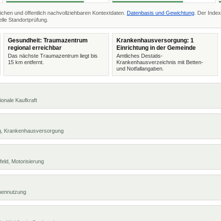
ichen und öffentlich nachvollziehbaren Kontextdaten.
Datenbasis und Gewichtung
. Der Index
lle Standortprüfung.
Gesundheit: Traumazentrum
Krankenhausversorgung: 1
regional erreichbar
Einrichtung in der Gemeinde
Das nächste Traumazentrum liegt bis
Amtliches Destatis-
15 km entfernt.
Krankenhausverzeichnis mit Betten-
und Notfallangaben.
ionale Kaufkraft
ng, Krankenhausversorgung
eld, Motorisierung
chennutzung