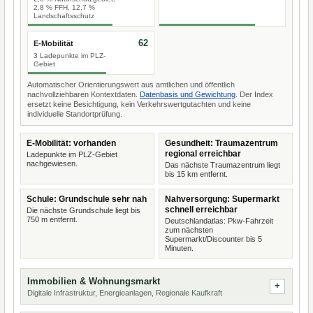
2,8 % FFH, 12,7 %
Landschaftsschutz
62
E-Mobilität
3 Ladepunkte im PLZ-
Gebiet
Automatischer Orientierungswert aus amtlichen und öffentlich
nachvollziehbaren Kontextdaten.
Datenbasis und Gewichtung
. Der Index
ersetzt keine Besichtigung, kein Verkehrswertgutachten und keine
individuelle Standortprüfung.
E-Mobilität: vorhanden
Gesundheit: Traumazentrum
regional erreichbar
Ladepunkte im PLZ-Gebiet
nachgewiesen.
Das nächste Traumazentrum liegt
bis 15 km entfernt.
Schule: Grundschule sehr nah
Nahversorgung: Supermarkt
schnell erreichbar
Die nächste Grundschule liegt bis
750 m entfernt.
Deutschlandatlas: Pkw-Fahrzeit
zum nächsten
Supermarkt/Discounter bis 5
Minuten.
Immobilien & Wohnungsmarkt
Digitale Infrastruktur, Energieanlagen, Regionale Kaufkraft