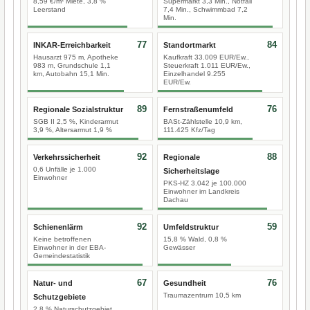
8,59 €/m² Miete, 3,8 %
Supermarkt 3,3 Min., Notfall
Leerstand
7,4 Min., Schwimmbad 7,2
Min.
77
84
INKAR-Erreichbarkeit
Standortmarkt
Hausarzt 975 m, Apotheke
Kaufkraft 33.009 EUR/Ew.,
983 m, Grundschule 1,1
Steuerkraft 1.011 EUR/Ew.,
km, Autobahn 15,1 Min.
Einzelhandel 9.255
EUR/Ew.
89
76
Regionale Sozialstruktur
Fernstraßenumfeld
SGB II 2,5 %, Kinderarmut
BASt-Zählstelle 10,9 km,
3,9 %, Altersarmut 1,9 %
111.425 Kfz/Tag
92
88
Verkehrssicherheit
Regionale
0,6 Unfälle je 1.000
Sicherheitslage
Einwohner
PKS-HZ 3.042 je 100.000
Einwohner im Landkreis
Dachau
92
59
Schienenlärm
Umfeldstruktur
Keine betroffenen
15,8 % Wald, 0,8 %
Einwohner in der EBA-
Gewässer
Gemeindestatistik
67
76
Natur- und
Gesundheit
Traumazentrum 10,5 km
Schutzgebiete
2,8 % Naturschutzgebiet,