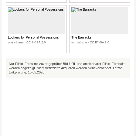
Lockers for Personal Possessions
The Barracks
von sthane · CC BY-SA 2.0
von sthane · CC BY-SA 2.0
Nur Flickr-Fotos mit zuvor geprüfter Bild-URL und erreichbarer Flickr-Fotoseite
werden angezeigt. Nicht verifizierte Altquellen werden nicht verwendet. Letzte
Linkprüfung: 15.05.2026.