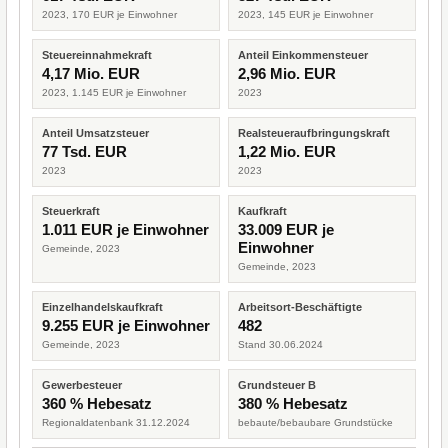
2023, 170 EUR je Einwohner
2023, 145 EUR je Einwohner
Steuereinnahmekraft
Anteil Einkommensteuer
4,17 Mio. EUR
2,96 Mio. EUR
2023, 1.145 EUR je Einwohner
2023
Anteil Umsatzsteuer
Realsteueraufbringungskraft
77 Tsd. EUR
1,22 Mio. EUR
2023
2023
Steuerkraft
Kaufkraft
1.011 EUR je Einwohner
33.009 EUR je
Einwohner
Gemeinde, 2023
Gemeinde, 2023
Einzelhandelskaufkraft
Arbeitsort-Beschäftigte
9.255 EUR je Einwohner
482
Gemeinde, 2023
Stand 30.06.2024
Gewerbesteuer
Grundsteuer B
360 % Hebesatz
380 % Hebesatz
Regionaldatenbank 31.12.2024
bebaute/bebaubare Grundstücke