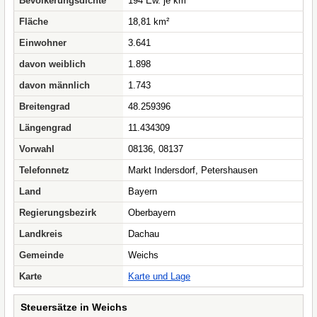
Bevölkerungsdichte
194 Ew. je km²
Fläche
18,81 km²
Einwohner
3.641
davon weiblich
1.898
davon männlich
1.743
Breitengrad
48.259396
Längengrad
11.434309
Vorwahl
08136, 08137
Telefonnetz
Markt Indersdorf, Petershausen
Land
Bayern
Regierungsbezirk
Oberbayern
Landkreis
Dachau
Gemeinde
Weichs
Karte
Karte und Lage
Steuersätze in Weichs