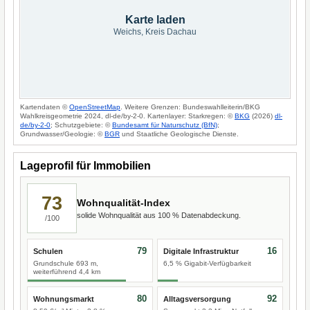
Karte laden
Weichs, Kreis Dachau
Kartendaten ©
OpenStreetMap
. Weitere Grenzen: Bundeswahlleiterin/BKG
Wahlkreisgeometrie 2024, dl-de/by-2-0. Kartenlayer: Starkregen: ©
BKG
(2026)
dl-
de/by-2-0
; Schutzgebiete: ©
Bundesamt für Naturschutz (BfN)
;
Grundwasser/Geologie: ©
BGR
und Staatliche Geologische Dienste.
Lageprofil für Immobilien
73
Wohnqualität-Index
solide Wohnqualität aus 100 % Datenabdeckung.
/100
79
16
Schulen
Digitale Infrastruktur
Grundschule 693 m,
6,5 % Gigabit-Verfügbarkeit
weiterführend 4,4 km
80
92
Wohnungsmarkt
Alltagsversorgung