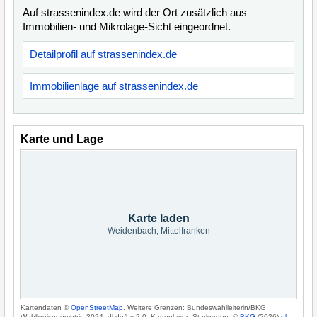
Auf strassenindex.de wird der Ort zusätzlich aus
Immobilien- und Mikrolage-Sicht eingeordnet.
Detailprofil auf strassenindex.de
Immobilienlage auf strassenindex.de
Karte und Lage
Karte laden
Weidenbach, Mittelfranken
Kartendaten ©
OpenStreetMap
. Weitere Grenzen: Bundeswahlleiterin/BKG
Wahlkreisgeometrie 2024, dl-de/by-2-0. Kartenlayer: Starkregen: ©
BKG
(2026)
dl-