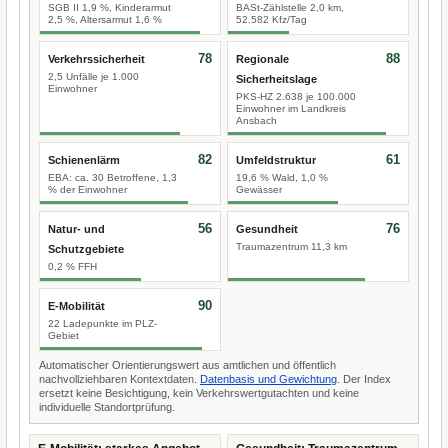
SGB II 1,9 %, Kinderarmut
BASt-Zählstelle 2,0 km,
2,5 %, Altersarmut 1,6 %
52.582 Kfz/Tag
78
88
Verkehrssicherheit
Regionale
2,5 Unfälle je 1.000
Sicherheitslage
Einwohner
PKS-HZ 2.638 je 100.000
Einwohner im Landkreis
Ansbach
82
61
Schienenlärm
Umfeldstruktur
EBA: ca. 30 Betroffene, 1,3
19,6 % Wald, 1,0 %
% der Einwohner
Gewässer
56
76
Natur- und
Gesundheit
Traumazentrum 11,3 km
Schutzgebiete
0,2 % FFH
90
E-Mobilität
22 Ladepunkte im PLZ-
Gebiet
Automatischer Orientierungswert aus amtlichen und öffentlich
nachvollziehbaren Kontextdaten.
Datenbasis und Gewichtung
. Der Index
ersetzt keine Besichtigung, kein Verkehrswertgutachten und keine
individuelle Standortprüfung.