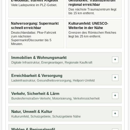
E-Mobilität: starkes Angebot
Gesundheit: Traumazentrum
regional erreichbar
Viele Ladepunkte im PLZ-Gebiet.
Das nächste Traumazentrum liegt
bis 15 km entfernt.
Nahversorgung: Supermarkt
Kulturumfeld: UNESCO-
schnell erreichbar
Welterbe in der Nähe
Deutschlandatlas: Pkw-Fahrzeit
Grenzen des Römischen Reiches
zum nächsten
liegt bis 25 km entfernt.
Supermarkt/Discounter bis 5
Minuten.
Immobilien & Wohnungsmarkt
Digitale Infrastruktur, Energieanlagen, Regionale Kaufkraft
Erreichbarkeit & Versorgung
Ladeinfrastruktur, Gesundheitsversorgung, Heliport-Umfeld
Verkehr, Sicherheit & Lärm
Bundesfernstraßen-Verkehr, Motorisierung, Verkehrssicherheit
Natur, Umwelt & Kultur
Kulturumfeld, Schutzgebiete, Schutzgebiete Nähe
Wahlen & Regionalprofil