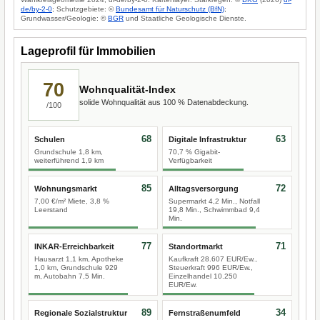
de/by-2-0
; Schutzgebiete: ©
Bundesamt für Naturschutz (BfN)
;
Grundwasser/Geologie: ©
BGR
und Staatliche Geologische Dienste.
Lageprofil für Immobilien
70
Wohnqualität-Index
solide Wohnqualität aus 100 % Datenabdeckung.
/100
68
63
Schulen
Digitale Infrastruktur
Grundschule 1,8 km,
70,7 % Gigabit-
weiterführend 1,9 km
Verfügbarkeit
85
72
Wohnungsmarkt
Alltagsversorgung
7,00 €/m² Miete, 3,8 %
Supermarkt 4,2 Min., Notfall
Leerstand
19,8 Min., Schwimmbad 9,4
Min.
77
71
INKAR-Erreichbarkeit
Standortmarkt
Hausarzt 1,1 km, Apotheke
Kaufkraft 28.607 EUR/Ew.,
1,0 km, Grundschule 929
Steuerkraft 996 EUR/Ew.,
m, Autobahn 7,5 Min.
Einzelhandel 10.250
EUR/Ew.
89
34
Regionale Sozialstruktur
Fernstraßenumfeld