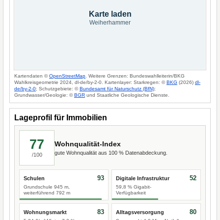
Karte laden
Weiherhammer
Kartendaten ©
OpenStreetMap
. Weitere Grenzen: Bundeswahlleiterin/BKG
Wahlkreisgeometrie 2024, dl-de/by-2-0. Kartenlayer: Starkregen: ©
BKG
(2026)
dl-
de/by-2-0
; Schutzgebiete: ©
Bundesamt für Naturschutz (BfN)
;
Grundwasser/Geologie: ©
BGR
und Staatliche Geologische Dienste.
Lageprofil für Immobilien
77
Wohnqualität-Index
gute Wohnqualität aus 100 % Datenabdeckung.
/100
93
52
Schulen
Digitale Infrastruktur
Grundschule 945 m,
59,8 % Gigabit-
weiterführend 792 m
Verfügbarkeit
83
80
Wohnungsmarkt
Alltagsversorgung