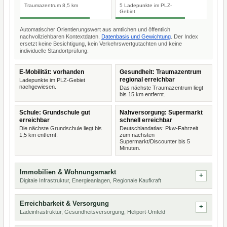
Traumazentrum 8,5 km
5 Ladepunkte im PLZ-
Gebiet
Automatischer Orientierungswert aus amtlichen und öffentlich
nachvollziehbaren Kontextdaten.
Datenbasis und Gewichtung
. Der Index
ersetzt keine Besichtigung, kein Verkehrswertgutachten und keine
individuelle Standortprüfung.
E-Mobilität: vorhanden
Gesundheit: Traumazentrum
regional erreichbar
Ladepunkte im PLZ-Gebiet
nachgewiesen.
Das nächste Traumazentrum liegt
bis 15 km entfernt.
Schule: Grundschule gut
Nahversorgung: Supermarkt
erreichbar
schnell erreichbar
Die nächste Grundschule liegt bis
Deutschlandatlas: Pkw-Fahrzeit
1,5 km entfernt.
zum nächsten
Supermarkt/Discounter bis 5
Minuten.
Immobilien & Wohnungsmarkt
Digitale Infrastruktur, Energieanlagen, Regionale Kaufkraft
Erreichbarkeit & Versorgung
Ladeinfrastruktur, Gesundheitsversorgung, Heliport-Umfeld