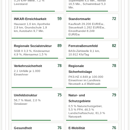
5,24 €/m² Miete, 7,2 %
Supermarkt 4,0 Min., Notfall
Leerstand
16,5 Min., Schwimmbad 5,3
Min.
59
72
INKAR-Erreichbarkeit
Standortmarkt
Hausarzt 1,6 km, Apotheke
Kaufkraft 29.206 EUR/Ew.,
2,9 km, Grundschule 1,9
Steuerkraft 1.262 EUR/Ew.,
km, Autobahn 9,7 Min.
Einzelhandel 8.249
EUR/Ew.
89
82
Regionale Sozialstruktur
Fernstraßenumfeld
SGB II 3,3 %, Kinderarmut
BASt-Zählstelle 9,1 km,
4,9 %, Altersarmut 1,5 %
10.912 Kfz/Tag
78
78
Verkehrssicherheit
Regionale
2,1 Unfälle je 1.000
Sicherheitslage
Einwohner
PKS-HZ 4.849 je 100.000
Einwohner im Landkreis
Neustadt a.d.Waldnaab
75
79
Umfeldstruktur
Natur- und
56,7 % Wald, 2,0 %
Schutzgebiete
Gewässer
0,5 % Naturschutzgebiet,
5,5 % FFH, 46,5 %
Landschaftsschutz, 81,3 %
Naturpark
76
76
Gesundheit
E-Mobilität