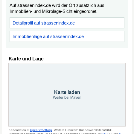
Auf strassenindex.de wird der Ort zusätzlich aus
Immobilien- und Mikrolage-Sicht eingeordnet.
Detailprofil auf strassenindex.de
Immobilienlage auf strassenindex.de
Karte und Lage
Karte laden
Weiler bei Mayen
Kartendaten ©
OpenStreetMap
. Weitere Grenzen: Bundeswahlleiterin/BKG
Wahlkreisgeometrie 2024, dl-de/by-2-0. Kartenlayer: Starkregen: ©
BKG
(2026)
dl-