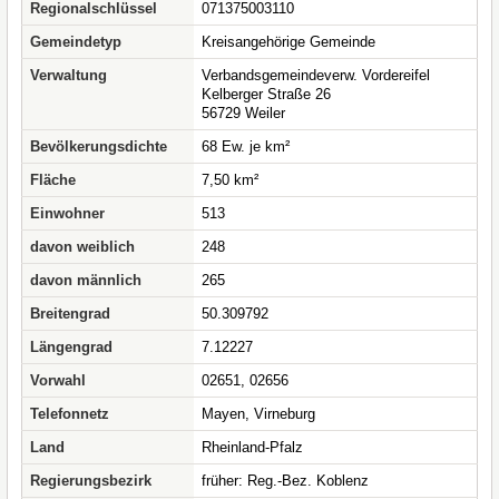
Regionalschlüssel
071375003110
Gemeindetyp
Kreisangehörige Gemeinde
Verwaltung
Verbandsgemeindeverw. Vordereifel
Kelberger Straße 26
56729 Weiler
Bevölkerungsdichte
68 Ew. je km²
Fläche
7,50 km²
Einwohner
513
davon weiblich
248
davon männlich
265
Breitengrad
50.309792
Längengrad
7.12227
Vorwahl
02651, 02656
Telefonnetz
Mayen, Virneburg
Land
Rheinland-Pfalz
Regierungsbezirk
früher: Reg.-Bez. Koblenz