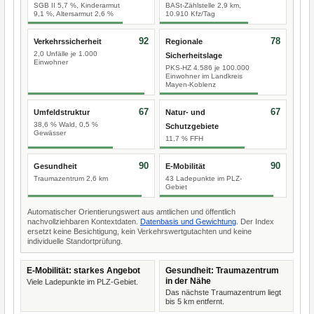
SGB II 5,7 %, Kinderarmut
BASt-Zählstelle 2,9 km,
9,1 %, Altersarmut 2,6 %
10.910 Kfz/Tag
92
78
Verkehrssicherheit
Regionale
2,0 Unfälle je 1.000
Sicherheitslage
Einwohner
PKS-HZ 4.586 je 100.000
Einwohner im Landkreis
Mayen-Koblenz
67
67
Umfeldstruktur
Natur- und
38,6 % Wald, 0,5 %
Schutzgebiete
Gewässer
11,7 % FFH
90
90
Gesundheit
E-Mobilität
Traumazentrum 2,6 km
43 Ladepunkte im PLZ-
Gebiet
Automatischer Orientierungswert aus amtlichen und öffentlich
nachvollziehbaren Kontextdaten.
Datenbasis und Gewichtung
. Der Index
ersetzt keine Besichtigung, kein Verkehrswertgutachten und keine
individuelle Standortprüfung.
E-Mobilität: starkes Angebot
Gesundheit: Traumazentrum
in der Nähe
Viele Ladepunkte im PLZ-Gebiet.
Das nächste Traumazentrum liegt
bis 5 km entfernt.