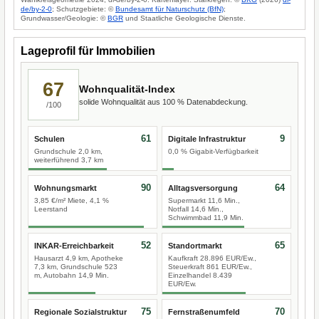
de/by-2-0
; Schutzgebiete: ©
Bundesamt für Naturschutz (BfN)
;
Grundwasser/Geologie: ©
BGR
und Staatliche Geologische Dienste.
Lageprofil für Immobilien
67
Wohnqualität-Index
solide Wohnqualität aus 100 % Datenabdeckung.
/100
61
9
Schulen
Digitale Infrastruktur
Grundschule 2,0 km,
0,0 % Gigabit-Verfügbarkeit
weiterführend 3,7 km
90
64
Wohnungsmarkt
Alltagsversorgung
3,85 €/m² Miete, 4,1 %
Supermarkt 11,6 Min.,
Leerstand
Notfall 14,6 Min.,
Schwimmbad 11,9 Min.
52
65
INKAR-Erreichbarkeit
Standortmarkt
Hausarzt 4,9 km, Apotheke
Kaufkraft 28.896 EUR/Ew.,
7,3 km, Grundschule 523
Steuerkraft 861 EUR/Ew.,
m, Autobahn 14,9 Min.
Einzelhandel 8.439
EUR/Ew.
75
70
Regionale Sozialstruktur
Fernstraßenumfeld