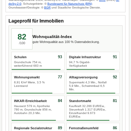
de/by-2-0
; Schutzgebiete: ©
Bundesamt für Naturschutz (BfN)
;
Grundwasser/Geologie: ©
BGR
und Staatliche Geologische Dienste.
Lageprofil für Immobilien
82
Wohnqualität-Index
gute Wohnqualität aus 100 % Datenabdeckung.
/100
93
91
Schulen
Digitale Infrastruktur
Grundschule 754 m,
94,7 % Gigabit-
weiterführend 683 m
Verfügbarkeit
77
92
Wohnungsmarkt
Alltagsversorgung
8,91 €/m² Miete, 3,5 %
Supermarkt 4,3 Min., Notfall
Leerstand
5,9 Min., Schwimmbad 6,5
Min.
84
81
INKAR-Erreichbarkeit
Standortmarkt
Hausarzt 579 m, Apotheke
Kaufkraft 32.286 EUR/Ew.,
780 m, Grundschule 856 m,
Steuerkraft 1.317 EUR/Ew.,
Autobahn 20,3 Min.
Einzelhandel 9.673
EUR/Ew.
89
86
Regionale Sozialstruktur
Fernstraßenumfeld