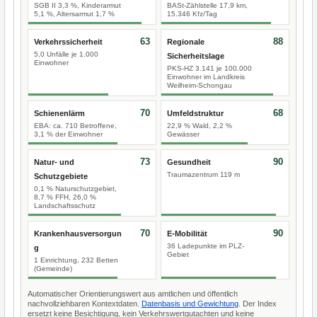
SGB II 3,3 %, Kinderarmut
BASt-Zählstelle 17,9 km,
5,1 %, Altersarmut 1,7 %
15.346 Kfz/Tag
63
88
Verkehrssicherheit
Regionale
5,0 Unfälle je 1.000
Sicherheitslage
Einwohner
PKS-HZ 3.141 je 100.000
Einwohner im Landkreis
Weilheim-Schongau
70
68
Schienenlärm
Umfeldstruktur
EBA: ca. 710 Betroffene,
22,9 % Wald, 2,2 %
3,1 % der Einwohner
Gewässer
73
90
Natur- und
Gesundheit
Traumazentrum 119 m
Schutzgebiete
0,1 % Naturschutzgebiet,
8,7 % FFH, 26,0 %
Landschaftsschutz
70
90
Krankenhausversorgun
E-Mobilität
36 Ladepunkte im PLZ-
g
Gebiet
1 Einrichtung, 232 Betten
(Gemeinde)
Automatischer Orientierungswert aus amtlichen und öffentlich
nachvollziehbaren Kontextdaten.
Datenbasis und Gewichtung
. Der Index
ersetzt keine Besichtigung, kein Verkehrswertgutachten und keine