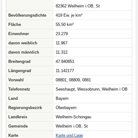
82362 Weilheim i.OB, St
Bevölkerungsdichte
419 Ew. je km²
Fläche
55,50 km²
Einwohner
23.279
davon weiblich
11.967
davon männlich
11.312
Breitengrad
47.840851
Längengrad
11.142177
Vorwahl
08801, 08809, 0881
Telefonnetz
Seeshaupt, Wessobrunn, Weilheim i OB
Land
Bayern
Regierungsbezirk
Oberbayern
Landkreis
Weilheim-Schongau
Gemeinde
Weilheim i.OB, St
Karte
Karte und Lage