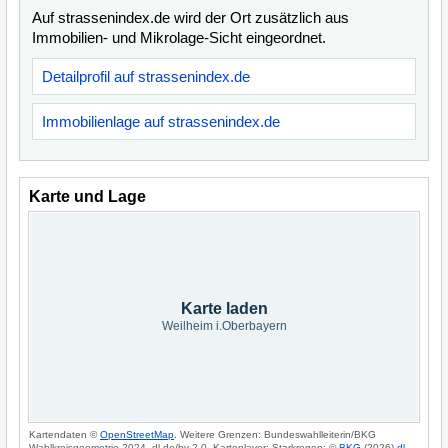
Auf strassenindex.de wird der Ort zusätzlich aus
Immobilien- und Mikrolage-Sicht eingeordnet.
Detailprofil auf strassenindex.de
Immobilienlage auf strassenindex.de
Karte und Lage
Karte laden
Weilheim i.Oberbayern
Kartendaten ©
OpenStreetMap
. Weitere Grenzen: Bundeswahlleiterin/BKG
Wahlkreisgeometrie 2024, dl-de/by-2-0. Kartenlayer: Starkregen: ©
BKG
(2026)
dl-