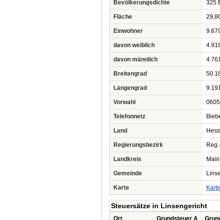
Bevölkerungsdichte
325 
Fläche
29,8
Einwohner
9.67
davon weiblich
4.91
davon männlich
4.76
Breitengrad
50.1
Längengrad
9.19
Vorwahl
0605
Telefonnetz
Bieb
Land
Hess
Regierungsbezirk
Reg.
Landkreis
Main
Gemeinde
Lins
Karte
Kart
Steuersätze in Linsengericht
Ort
Grundsteuer A
Grun