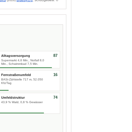
BKG
(2026)
dl-de/by-2-0
; Schutzgebiete: ©
87
Alltagsversorgung
Supermarkt 4,6 Min., Notfall 8,0
Min., Schwimmbad 7,5 Min.
16
Fernstraßenumfeld
BASt-Zählstelle 717 m, 52.050
Kfz/Tag
74
Umfeldstruktur
43,9 % Wald, 0,8 % Gewässer