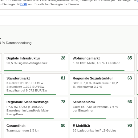
zen: Bundeswahlleiterin/BKG Wahlkreisgeometrie 2024, dl-de/by-2-0. Kartenlayer: Starkregen: ©
r/Geologie: ©
BGR
und Staatliche Geologische Dienste.
x
00 % Datenabdeckung.
28
85
Digitale Infrastruktur
Wohnungsmarkt
26,5 % Gigabit-Verfügbarkeit
6,73 €/m² Miete, 4,2 % Leerstand
81
63
Standortmarkt
Regionale Sozialstruktur
Kaufkraft 31.353 EUR/Ew.,
SGB II 7,9 %, Kinderarmut 13,2
Steuerkraft 1.322 EUR/Ew.,
%, Altersarmut 3,7 %
Einzelhandel 9.072 EUR/Ew.
78
56
Regionale Sicherheitslage
Schienenlärm
PKS-HZ 4.052 je 100.000
EBA: ca. 730 Betroffene, 7,6 %
Einwohner im Landkreis Main-
der Einwohner
Kinzig-Kreis
90
90
Gesundheit
E-Mobilität
Traumazentrum 1,5 km
29 Ladepunkte im PLZ-Gebiet