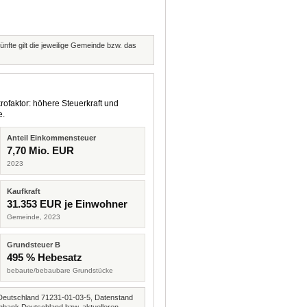
nfte gilt die jeweilige Gemeinde bzw. das
rofaktor: höhere Steuerkraft und
e.
Anteil Einkommensteuer
7,70 Mio. EUR
2023
Kaufkraft
31.353 EUR je Einwohner
Gemeinde, 2023
Grundsteuer B
495 % Hebesatz
bebaute/bebaubare Grundstücke
Deutschland 71231-01-03-5, Datenstand