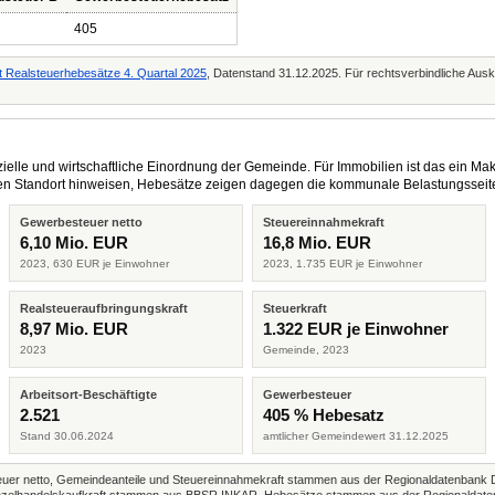
405
 Realsteuerhebesätze 4. Quartal 2025
, Datenstand 31.12.2025. Für rechtsverbindliche Auskü
elle und wirtschaftliche Einordnung der Gemeinde. Für Immobilien ist das ein Mak
eren Standort hinweisen, Hebesätze zeigen dagegen die kommunale Belastungsseit
Gewerbesteuer netto
Steuereinnahmekraft
6,10 Mio. EUR
16,8 Mio. EUR
2023, 630 EUR je Einwohner
2023, 1.735 EUR je Einwohner
Realsteueraufbringungskraft
Steuerkraft
8,97 Mio. EUR
1.322 EUR je Einwohner
2023
Gemeinde, 2023
Arbeitsort-Beschäftigte
Gewerbesteuer
2.521
405 % Hebesatz
Stand 30.06.2024
amtlicher Gemeindewert 31.12.2025
r netto, Gemeindeanteile und Steuereinnahmekraft stammen aus der Regionaldatenbank 