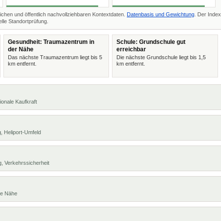
ichen und öffentlich nachvollziehbaren Kontextdaten.
Datenbasis und Gewichtung
. Der Index
lle Standortprüfung.
Gesundheit: Traumazentrum in
Schule: Grundschule gut
der Nähe
erreichbar
Das nächste Traumazentrum liegt bis 5
Die nächste Grundschule liegt bis 1,5
km entfernt.
km entfernt.
ionale Kaufkraft
, Heliport-Umfeld
, Verkehrssicherheit
te Nähe