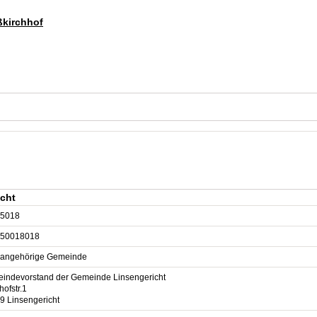
ßkirchhof
cht
5018
50018018
sangehörige Gemeinde
indevorstand der Gemeinde Linsengericht
ofstr.1
9 Linsengericht