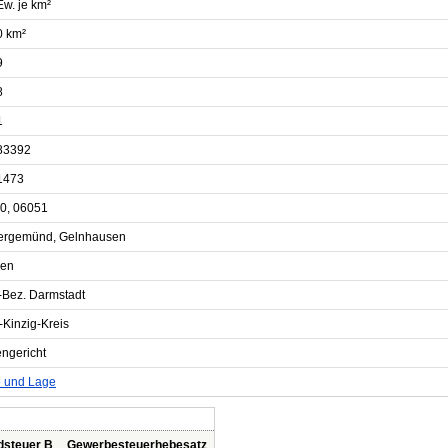
Ew. je km²
0 km²
9
8
1
83392
1473
0, 06051
ergemünd, Gelnhausen
en
-Bez. Darmstadt
-Kinzig-Kreis
engericht
e und Lage
dsteuer B
Gewerbesteuerhebesatz