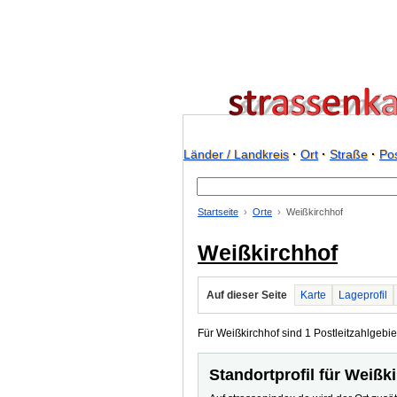
Länder / Landkreis
·
Ort
·
Straße
·
Pos
Startseite
Orte
Weißkirchhof
Weißkirchhof
Auf dieser Seite
Karte
Lageprofil
Für Weißkirchhof sind 1 Postleitzahlgebiet
Standortprofil für Weißk