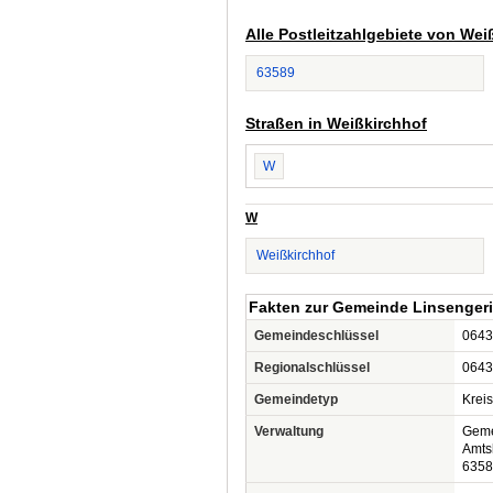
Alle Postleitzahlgebiete von Wei
63589
Straßen in Weißkirchhof
W
W
Weißkirchhof
Fakten zur Gemeinde Linsengeri
Gemeindeschlüssel
0643
Regionalschlüssel
0643
Gemeindetyp
Krei
Verwaltung
Geme
Amtsh
6358