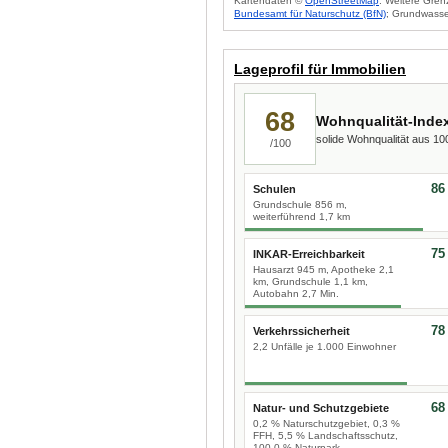
Kartendaten ©
OpenStreetMap
. Weitere Gren
Bundesamt für Naturschutz (BfN)
; Grundwasse
Lageprofil für Immobilien
68
Wohnqualität-Inde
solide Wohnqualität aus 1
/100
86
Schulen
Grundschule 856 m,
weiterführend 1,7 km
75
INKAR-Erreichbarkeit
Hausarzt 945 m, Apotheke 2,1
km, Grundschule 1,1 km,
Autobahn 2,7 Min.
78
Verkehrssicherheit
2,2 Unfälle je 1.000 Einwohner
68
Natur- und Schutzgebiete
0,2 % Naturschutzgebiet, 0,3 %
FFH, 5,5 % Landschaftsschutz,
100,0 % Naturpark