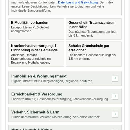
nachvollziehbaren Kontextdaten.
Datenbasis und Gewichtung
. Der Index
ersetzt keine Besichtigung, kein Verkehrswertgutachten und keine
individuelle Standortprüfung.
E-Mobilität: vorhanden
Gesundheit: Traumazentrum
in der Nähe
Ladepunkte im PLZ-Gebiet
nachgewiesen.
Das nächste Traumazentrum liegt
bis 5 km entfernt.
Krankenhausversorgung: 1
Schule: Grundschule gut
Einrichtung in der Gemeinde
erreichbar
Amtliches Destatis-
Die nächste Grundschule liegt bis
Krankenhausverzeichnis mit
1,5 km entfernt.
Betten- und Notfallangaben.
Immobilien & Wohnungsmarkt
Digitale Infrastruktur, Energieanlagen, Regionale Kaufkraft
Erreichbarkeit & Versorgung
Ladeinfrastruktur, Gesundheitsversorgung, Krankenhausversorgung
Verkehr, Sicherheit & Lärm
Bundesfernstraßen-Verkehr, Motorisierung, Verkehrssicherheit