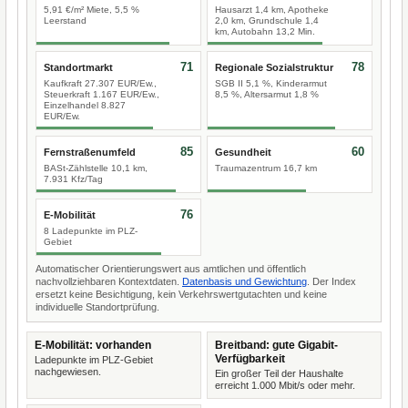
5,91 €/m² Miete, 5,5 %
Hausarzt 1,4 km, Apotheke
Leerstand
2,0 km, Grundschule 1,4
km, Autobahn 13,2 Min.
71
78
Standortmarkt
Regionale Sozialstruktur
Kaufkraft 27.307 EUR/Ew.,
SGB II 5,1 %, Kinderarmut
Steuerkraft 1.167 EUR/Ew.,
8,5 %, Altersarmut 1,8 %
Einzelhandel 8.827
EUR/Ew.
85
60
Fernstraßenumfeld
Gesundheit
BASt-Zählstelle 10,1 km,
Traumazentrum 16,7 km
7.931 Kfz/Tag
76
E-Mobilität
8 Ladepunkte im PLZ-
Gebiet
Automatischer Orientierungswert aus amtlichen und öffentlich
nachvollziehbaren Kontextdaten.
Datenbasis und Gewichtung
. Der Index
ersetzt keine Besichtigung, kein Verkehrswertgutachten und keine
individuelle Standortprüfung.
E-Mobilität: vorhanden
Breitband: gute Gigabit-
Verfügbarkeit
Ladepunkte im PLZ-Gebiet
nachgewiesen.
Ein großer Teil der Haushalte
erreicht 1.000 Mbit/s oder mehr.