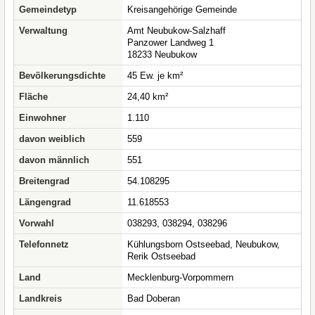
Gemeindetyp
Kreisangehörige Gemeinde
Verwaltung
Amt Neubukow-Salzhaff
Panzower Landweg 1
18233 Neubukow
Bevölkerungsdichte
45 Ew. je km²
Fläche
24,40 km²
Einwohner
1.110
davon weiblich
559
davon männlich
551
Breitengrad
54.108295
Längengrad
11.618553
Vorwahl
038293, 038294, 038296
Telefonnetz
Kühlungsborn Ostseebad, Neubukow,
Rerik Ostseebad
Land
Mecklenburg-Vorpommern
Landkreis
Bad Doberan