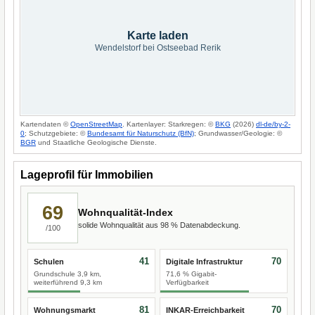
Karte laden
Wendelstorf bei Ostseebad Rerik
Kartendaten ©
OpenStreetMap
. Kartenlayer: Starkregen: ©
BKG
(2026)
dl-de/by-2-
0
; Schutzgebiete: ©
Bundesamt für Naturschutz (BfN)
; Grundwasser/Geologie: ©
BGR
und Staatliche Geologische Dienste.
Lageprofil für Immobilien
69
Wohnqualität-Index
solide Wohnqualität aus 98 % Datenabdeckung.
/100
41
70
Schulen
Digitale Infrastruktur
Grundschule 3,9 km,
71,6 % Gigabit-
weiterführend 9,3 km
Verfügbarkeit
81
70
Wohnungsmarkt
INKAR-Erreichbarkeit