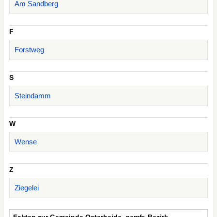
Am Sandberg
F
Forstweg
S
Steindamm
W
Wense
Z
Ziegelei