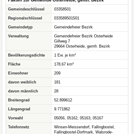
Fakten zur Gemeinde Osterheide, gemfr. Bezirk
Gemeindeschlüssel
03358501
Regionalschlüssel
033589501501
Gemeindetyp
Gemeindefreier Bezirk
Verwaltung
Gemeindefreier Bezirk Osterheide
Gillweg 7
29664 Osterheide, gemfr. Bezirk
Bevölkerungsdichte
1 Ew. je km²
Fläche
178,67 km²
Einwohner
209
davon weiblich
181
davon männlich
28
Breitengrad
52.899612
Längengrad
9.771862
Vorwahl
05056, 05162, 05163, 05167
Telefonnetz
Winsen-Meissendorf, Fallingbostel,
Fallingbostel-Dorfmark, Walsrode-