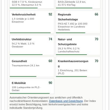
SGB II 7,9 %, Kinderarmut
BASt-Zählstelle 12,9 km,
12,5 %, Altersarmut 3,0 %
41.571 Kfz/Tag
92
66
Verkehrssicherheit
Regionale
1,5 Unfälle je 1.000
Sicherheitslage
Einwohner
PKS-HZ 7.492 je 100.000
Einwohner im Landkreis
Heidekreis
74
70
Umfeldstruktur
Natur- und
54,2 % Wald, 1,0 %
Schutzgebiete
Gewässer
29,3 % FFH, 0,2 %
Landschaftsschutz
60
70
Gesundheit
Krankenhausversorgun
Traumazentrum 24,1 km
g
1 Einrichtung, 201 Betten
(PLZ)
90
E-Mobilität
106 Ladepunkte im PLZ-
Gebiet
Automatischer Orientierungswert aus amtlichen und öffentlich
nachvollziehbaren Kontextdaten.
Datenbasis und Gewichtung
. Der Index
ersetzt keine Besichtigung, kein Verkehrswertgutachten und keine
individuelle Standortprüfung.