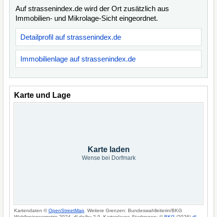
Auf strassenindex.de wird der Ort zusätzlich aus
Immobilien- und Mikrolage-Sicht eingeordnet.
Detailprofil auf strassenindex.de
Immobilienlage auf strassenindex.de
Karte und Lage
Karte laden
Wense bei Dorfmark
Kartendaten ©
OpenStreetMap
. Weitere Grenzen: Bundeswahlleiterin/BKG
Wahlkreisgeometrie 2024, dl-de/by-2-0. Kartenlayer: Starkregen: ©
BKG
(2026)
dl-