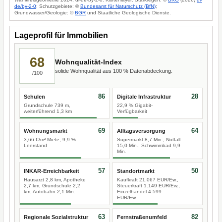
de/by-2-0
; Schutzgebiete: ©
Bundesamt für Naturschutz (BfN)
;
Grundwasser/Geologie: ©
BGR
und Staatliche Geologische Dienste.
Lageprofil für Immobilien
68
Wohnqualität-Index
solide Wohnqualität aus 100 % Datenabdeckung.
/100
86
28
Schulen
Digitale Infrastruktur
Grundschule 739 m,
22,9 % Gigabit-
weiterführend 1,3 km
Verfügbarkeit
69
64
Wohnungsmarkt
Alltagsversorgung
3,66 €/m² Miete, 9,9 %
Supermarkt 8,7 Min., Notfall
Leerstand
15,0 Min., Schwimmbad 9,9
Min.
57
50
INKAR-Erreichbarkeit
Standortmarkt
Hausarzt 2,8 km, Apotheke
Kaufkraft 21.067 EUR/Ew.,
2,7 km, Grundschule 2,2
Steuerkraft 1.149 EUR/Ew.,
km, Autobahn 2,1 Min.
Einzelhandel 4.599
EUR/Ew.
63
82
Regionale Sozialstruktur
Fernstraßenumfeld