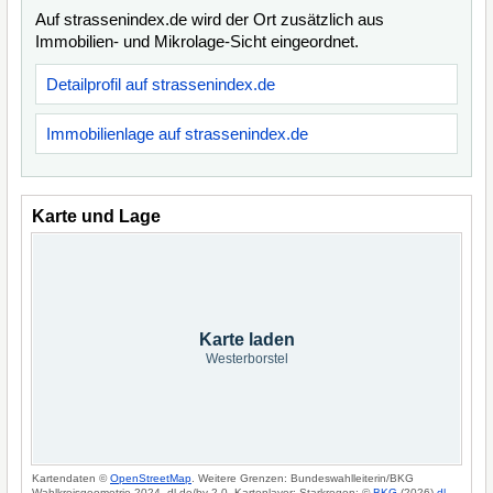
Auf strassenindex.de wird der Ort zusätzlich aus
Immobilien- und Mikrolage-Sicht eingeordnet.
Detailprofil auf strassenindex.de
Immobilienlage auf strassenindex.de
Karte und Lage
Karte laden
Westerborstel
Kartendaten ©
OpenStreetMap
. Weitere Grenzen: Bundeswahlleiterin/BKG
Wahlkreisgeometrie 2024, dl-de/by-2-0. Kartenlayer: Starkregen: ©
BKG
(2026)
dl-