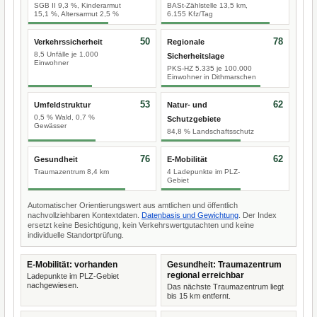
SGB II 9,3 %, Kinderarmut
BASt-Zählstelle 13,5 km,
15,1 %, Altersarmut 2,5 %
6.155 Kfz/Tag
50
78
Verkehrssicherheit
Regionale
8,5 Unfälle je 1.000
Sicherheitslage
Einwohner
PKS-HZ 5.335 je 100.000
Einwohner in Dithmarschen
53
62
Umfeldstruktur
Natur- und
0,5 % Wald, 0,7 %
Schutzgebiete
Gewässer
84,8 % Landschaftsschutz
76
62
Gesundheit
E-Mobilität
Traumazentrum 8,4 km
4 Ladepunkte im PLZ-
Gebiet
Automatischer Orientierungswert aus amtlichen und öffentlich
nachvollziehbaren Kontextdaten.
Datenbasis und Gewichtung
. Der Index
ersetzt keine Besichtigung, kein Verkehrswertgutachten und keine
individuelle Standortprüfung.
E-Mobilität: vorhanden
Gesundheit: Traumazentrum
regional erreichbar
Ladepunkte im PLZ-Gebiet
nachgewiesen.
Das nächste Traumazentrum liegt
bis 15 km entfernt.