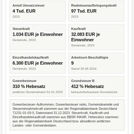
Anteil Umsatzsteuer
Realsteueraufbringungskraft
4 Tsd. EUR
97 Tsd. EUR
2023
2023
Steuerkraft
Kaufkraft
1.034 EUR je Einwohner
32.083 EUR je
Einwohner
Gemeinde, 2023
Gemeinde, 2023
Einzelhandelskaufkraft
Arbeitsort-Beschäftigte
6.300 EUR je Einwohner
9
Gemeinde, 2023
Stand 30.06.2024
Gewerbesteuer
Grundsteuer B
310 % Hebesatz
412 % Hebesatz
amtlicher Gemeindewert 01.01.2025
bebaute/bebaubare Grundstücke
Gewerbesteuer-Aufkommen, Gewerbesteuer netto, Gemeindeanteile und
Steuereinnahmekraft stammen aus der Regionaldatenbank Deutschland
71231-01-03-5, Datenstand 31.12.2023. Steuerkraft, Kaufkraft und
Einzelhandelskaufkraft stammen aus BBSR INKAR. Hebesätze stammen
aus der Regionaldatenbank Deutschland bzw. aktuelleren amtlichen
Landes- oder Gemeindedaten.