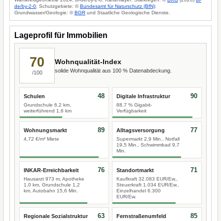
de/by-2-0
; Schutzgebiete: ©
Bundesamt für Naturschutz (BfN)
;
Grundwasser/Geologie: ©
BGR
und Staatliche Geologische Dienste.
Lageprofil für Immobilien
70
Wohnqualität-Index
solide Wohnqualität aus 100 % Datenabdeckung.
/100
48
90
Schulen
Digitale Infrastruktur
Grundschule 6,2 km,
88,7 % Gigabit-
weiterführend 1,6 km
Verfügbarkeit
89
77
Wohnungsmarkt
Alltagsversorgung
4,72 €/m² Miete
Supermarkt 2,9 Min., Notfall
19,5 Min., Schwimmbad 9,7
Min.
76
71
INKAR-Erreichbarkeit
Standortmarkt
Hausarzt 973 m, Apotheke
Kaufkraft 32.083 EUR/Ew.,
1,0 km, Grundschule 1,2
Steuerkraft 1.034 EUR/Ew.,
km, Autobahn 15,6 Min.
Einzelhandel 6.300
EUR/Ew.
63
85
Regionale Sozialstruktur
Fernstraßenumfeld