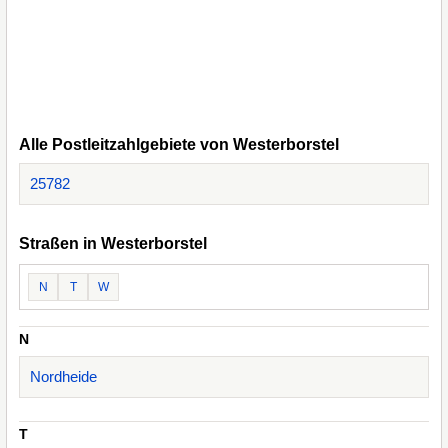
Alle Postleitzahlgebiete von Westerborstel
25782
Straßen in Westerborstel
N
T
W
N
Nordheide
T