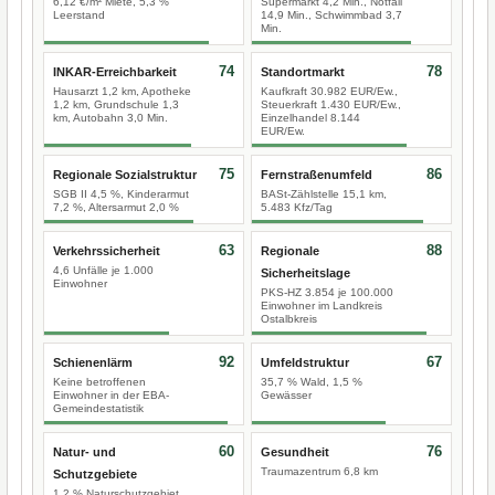
6,12 €/m² Miete, 5,3 %
Supermarkt 4,2 Min., Notfall
Leerstand
14,9 Min., Schwimmbad 3,7
Min.
74
78
INKAR-Erreichbarkeit
Standortmarkt
Hausarzt 1,2 km, Apotheke
Kaufkraft 30.982 EUR/Ew.,
1,2 km, Grundschule 1,3
Steuerkraft 1.430 EUR/Ew.,
km, Autobahn 3,0 Min.
Einzelhandel 8.144
EUR/Ew.
75
86
Regionale Sozialstruktur
Fernstraßenumfeld
SGB II 4,5 %, Kinderarmut
BASt-Zählstelle 15,1 km,
7,2 %, Altersarmut 2,0 %
5.483 Kfz/Tag
63
88
Verkehrssicherheit
Regionale
4,6 Unfälle je 1.000
Sicherheitslage
Einwohner
PKS-HZ 3.854 je 100.000
Einwohner im Landkreis
Ostalbkreis
92
67
Schienenlärm
Umfeldstruktur
Keine betroffenen
35,7 % Wald, 1,5 %
Einwohner in der EBA-
Gewässer
Gemeindestatistik
60
76
Natur- und
Gesundheit
Traumazentrum 6,8 km
Schutzgebiete
1,2 % Naturschutzgebiet,