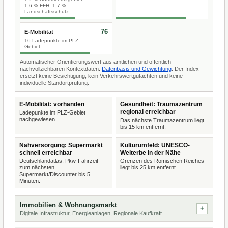
1,6 % FFH, 1,7 %
Landschaftsschutz
76
E-Mobilität
16 Ladepunkte im PLZ-
Gebiet
Automatischer Orientierungswert aus amtlichen und öffentlich
nachvollziehbaren Kontextdaten.
Datenbasis und Gewichtung
. Der Index
ersetzt keine Besichtigung, kein Verkehrswertgutachten und keine
individuelle Standortprüfung.
E-Mobilität: vorhanden
Gesundheit: Traumazentrum
regional erreichbar
Ladepunkte im PLZ-Gebiet
nachgewiesen.
Das nächste Traumazentrum liegt
bis 15 km entfernt.
Nahversorgung: Supermarkt
Kulturumfeld: UNESCO-
schnell erreichbar
Welterbe in der Nähe
Deutschlandatlas: Pkw-Fahrzeit
Grenzen des Römischen Reiches
zum nächsten
liegt bis 25 km entfernt.
Supermarkt/Discounter bis 5
Minuten.
Immobilien & Wohnungsmarkt
Digitale Infrastruktur, Energieanlagen, Regionale Kaufkraft