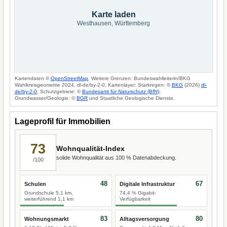
Karte laden
Westhausen, Württemberg
Kartendaten ©
OpenStreetMap
. Weitere Grenzen: Bundeswahlleiterin/BKG
Wahlkreisgeometrie 2024, dl-de/by-2-0. Kartenlayer: Starkregen: ©
BKG
(2026)
dl-
de/by-2-0
; Schutzgebiete: ©
Bundesamt für Naturschutz (BfN)
;
Grundwasser/Geologie: ©
BGR
und Staatliche Geologische Dienste.
Lageprofil für Immobilien
73
Wohnqualität-Index
solide Wohnqualität aus 100 % Datenabdeckung.
/100
48
67
Schulen
Digitale Infrastruktur
Grundschule 5,1 km,
74,4 % Gigabit-
weiterführend 1,1 km
Verfügbarkeit
83
80
Wohnungsmarkt
Alltagsversorgung