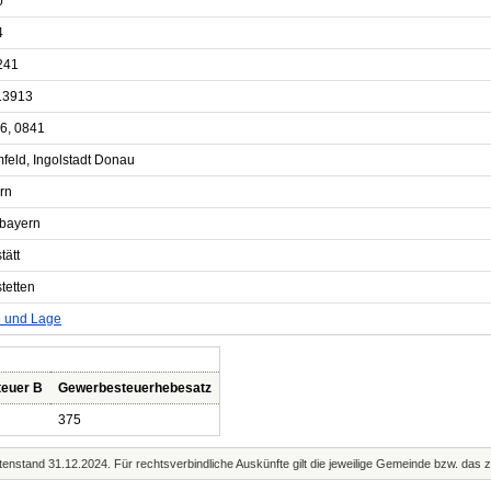
0
4
241
13913
6, 0841
feld, Ingolstadt Donau
rn
bayern
tätt
tetten
e und Lage
teuer B
Gewerbesteuerhebesatz
375
enstand 31.12.2024. Für rechtsverbindliche Auskünfte gilt die jeweilige Gemeinde bzw. das 