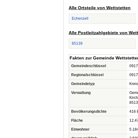
Alle Ortsteile von Wettstetten
Echenzell
Alle Postleitzahlgebiete von Wet
85139
Fakten zur Gemeinde Wettstette
Gemeindeschlüssel
0917
Regionalschlüssel
0917
Gemeindetyp
Krei
Verwaltung
Geme
Kirch
8513
Bevölkerungsdichte
416 
Fläche
12,4
Einwohner
5.18