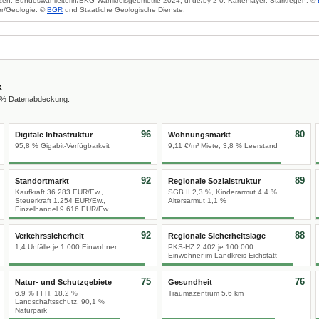
zen: Bundeswahlleiterin/BKG Wahlkreisgeometrie 2024, dl-de/by-2-0. Kartenlayer: Starkregen: ©
r/Geologie: ©
BGR
und Staatliche Geologische Dienste.
x
0 % Datenabdeckung.
96
80
Digitale Infrastruktur
Wohnungsmarkt
95,8 % Gigabit-Verfügbarkeit
9,11 €/m² Miete, 3,8 % Leerstand
92
89
Standortmarkt
Regionale Sozialstruktur
Kaufkraft 36.283 EUR/Ew.,
SGB II 2,3 %, Kinderarmut 4,4 %,
Steuerkraft 1.254 EUR/Ew.,
Altersarmut 1,1 %
Einzelhandel 9.616 EUR/Ew.
92
88
Verkehrssicherheit
Regionale Sicherheitslage
1,4 Unfälle je 1.000 Einwohner
PKS-HZ 2.402 je 100.000
Einwohner im Landkreis Eichstätt
75
76
Natur- und Schutzgebiete
Gesundheit
6,9 % FFH, 18,2 %
Traumazentrum 5,6 km
Landschaftsschutz, 90,1 %
Naturpark