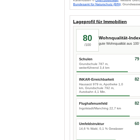
Kartendaten ©
OpenStreetMap
. Weitere Gren
Bundesamt für Naturschutz (BfN)
; Grundwasse
Lageprofil für Immobilien
80
Wohnqualität-Inde
gute Wohnqualität aus 10
/100
79
Schulen
Grundschule 787 m,
weiterführend 3,4 km
82
INKAR-Erreichbarkeit
Hausarzt 979 m, Apotheke 1,0
km, Grundschule 792 m,
Autobahn 4,1 Min.
82
Flughafenumfeld
Ingolstadt/Manching 22,7 km
60
Umfeldstruktur
14,6 % Wald, 0,1 % Gewässer