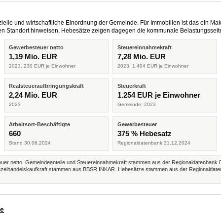
elle und wirtschaftliche Einordnung der Gemeinde. Für Immobilien ist das ein Mak
eren Standort hinweisen, Hebesätze zeigen dagegen die kommunale Belastungsseit
Gewerbesteuer netto
Steuereinnahmekraft
1,19 Mio. EUR
7,28 Mio. EUR
2023, 230 EUR je Einwohner
2023, 1.404 EUR je Einwohner
Realsteueraufbringungskraft
Steuerkraft
2,24 Mio. EUR
1.254 EUR je Einwohner
2023
Gemeinde, 2023
Arbeitsort-Beschäftigte
Gewerbesteuer
660
375 % Hebesatz
Stand 30.06.2024
Regionaldatenbank 31.12.2024
r netto, Gemeindeanteile und Steuereinnahmekraft stammen aus der Regionaldatenbank 
 Einzelhandelskaufkraft stammen aus BBSR INKAR. Hebesätze stammen aus der Regionaldate
de