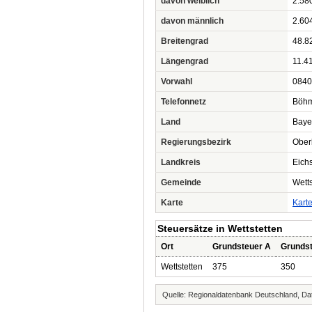
davon weiblich
2.58
davon männlich
2.60
Breitengrad
48.8
Längengrad
11.4
Vorwahl
0840
Telefonnetz
Böhm
Land
Baye
Regierungsbezirk
Ober
Landkreis
Eichs
Gemeinde
Wetts
Karte
Kart
Steuersätze in Wettstetten
Ort
Grundsteuer A
Grunds
Wettstetten
375
350
Quelle: Regionaldatenbank Deutschland, Dat