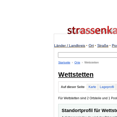
Länder / Landkreis
·
Ort
·
Straße
·
Pos
Startseite
Orte
Wettstetten
Wettstetten
Auf dieser Seite
Karte
Lageprofil
Für Wettstetten sind 2 Ortsteile und 1 Post
Standortprofil für Wettst