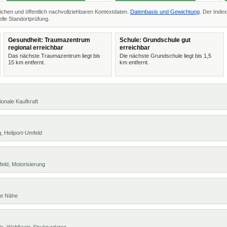
ichen und öffentlich nachvollziehbaren Kontextdaten.
Datenbasis und Gewichtung
. Der Index
lle Standortprüfung.
Gesundheit: Traumazentrum
Schule: Grundschule gut
regional erreichbar
erreichbar
Das nächste Traumazentrum liegt bis
Die nächste Grundschule liegt bis 1,5
15 km entfernt.
km entfernt.
ionale Kaufkraft
, Heliport-Umfeld
eld, Motorisierung
te Nähe