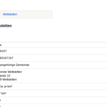
Wettstetten
tstetten
n
6167
60167167
sangehörige Gemeinde
inde Wettstetten
platz 10
9 Wettstetten
Ew. je km²
7 km²
4