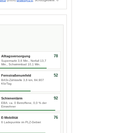
BKG
(2026)
dl-de/by-2-0
; Schutzgebiete: ©
78
Alltagsversorgung
Supermarkt 3,6 Min., Notfall 13,7
Min., Schwimmbad 10,1 Min.
52
Fernstraßenumfeld
BASt-Zählstelle 3,6 km, 84.907
Kfz/Tag
92
Schienenlärm
EBA: ca. 0 Betroffene, 0,0 % der
Einwohner
76
E-Mobilität
6 Ladepunkte im PLZ-Gebiet