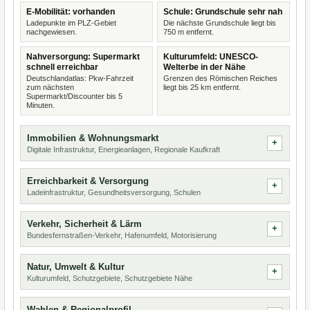
E-Mobilität: vorhanden
Schule: Grundschule sehr nah
Ladepunkte im PLZ-Gebiet
Die nächste Grundschule liegt bis
nachgewiesen.
750 m entfernt.
Nahversorgung: Supermarkt
Kulturumfeld: UNESCO-
schnell erreichbar
Welterbe in der Nähe
Deutschlandatlas: Pkw-Fahrzeit
Grenzen des Römischen Reiches
zum nächsten
liegt bis 25 km entfernt.
Supermarkt/Discounter bis 5
Minuten.
Immobilien & Wohnungsmarkt
Digitale Infrastruktur, Energieanlagen, Regionale Kaufkraft
Erreichbarkeit & Versorgung
Ladeinfrastruktur, Gesundheitsversorgung, Schulen
Verkehr, Sicherheit & Lärm
Bundesfernstraßen-Verkehr, Hafenumfeld, Motorisierung
Natur, Umwelt & Kultur
Kulturumfeld, Schutzgebiete, Schutzgebiete Nähe
Wahlen & Regionalprofil