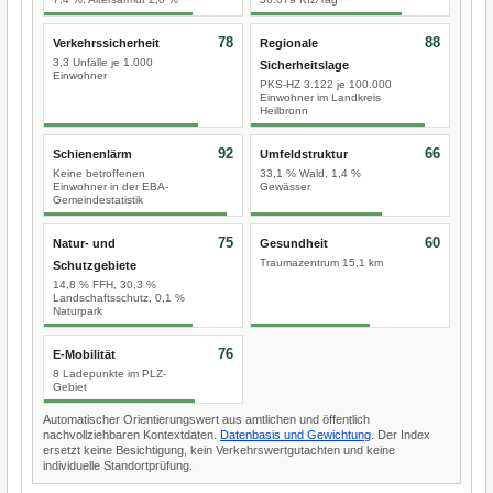
78
88
Verkehrssicherheit
Regionale
3,3 Unfälle je 1.000
Sicherheitslage
Einwohner
PKS-HZ 3.122 je 100.000
Einwohner im Landkreis
Heilbronn
92
66
Schienenlärm
Umfeldstruktur
Keine betroffenen
33,1 % Wald, 1,4 %
Einwohner in der EBA-
Gewässer
Gemeindestatistik
75
60
Natur- und
Gesundheit
Traumazentrum 15,1 km
Schutzgebiete
14,8 % FFH, 30,3 %
Landschaftsschutz, 0,1 %
Naturpark
76
E-Mobilität
8 Ladepunkte im PLZ-
Gebiet
Automatischer Orientierungswert aus amtlichen und öffentlich
nachvollziehbaren Kontextdaten.
Datenbasis und Gewichtung
. Der Index
ersetzt keine Besichtigung, kein Verkehrswertgutachten und keine
individuelle Standortprüfung.