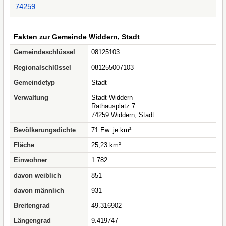
74259
Fakten zur Gemeinde Widdern, Stadt
Gemeindeschlüssel
08125103
Regionalschlüssel
081255007103
Gemeindetyp
Stadt
Verwaltung
Stadt Widdern
Rathausplatz 7
74259 Widdern, Stadt
Bevölkerungsdichte
71 Ew. je km²
Fläche
25,23 km²
Einwohner
1.782
davon weiblich
851
davon männlich
931
Breitengrad
49.316902
Längengrad
9.419747