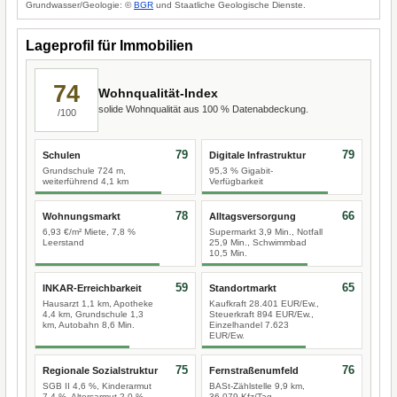
Grundwasser/Geologie: ©
BGR
und Staatliche Geologische Dienste.
Lageprofil für Immobilien
74
Wohnqualität-Index
solide Wohnqualität aus 100 % Datenabdeckung.
/100
79
79
Schulen
Digitale Infrastruktur
Grundschule 724 m,
95,3 % Gigabit-
weiterführend 4,1 km
Verfügbarkeit
78
66
Wohnungsmarkt
Alltagsversorgung
6,93 €/m² Miete, 7,8 %
Supermarkt 3,9 Min., Notfall
Leerstand
25,9 Min., Schwimmbad
10,5 Min.
59
65
INKAR-Erreichbarkeit
Standortmarkt
Hausarzt 1,1 km, Apotheke
Kaufkraft 28.401 EUR/Ew.,
4,4 km, Grundschule 1,3
Steuerkraft 894 EUR/Ew.,
km, Autobahn 8,6 Min.
Einzelhandel 7.623
EUR/Ew.
75
76
Regionale Sozialstruktur
Fernstraßenumfeld
SGB II 4,6 %, Kinderarmut
BASt-Zählstelle 9,9 km,
7,4 %, Altersarmut 2,0 %
36.079 Kfz/Tag