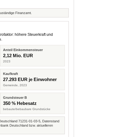
zuständige Finanzamt.
rofaktor: höhere Steuerkraft und
e.
Anteil Einkommensteuer
2,12 Mio. EUR
2023
Kaufkraft
27.293 EUR je Einwohner
Gemeinde, 2023
Grundsteuer B
350 % Hebesatz
bebaute/bebaubare Grundstücke
Deutschland 71231-01-03-5, Datenstand
nbank Deutschland bzw. aktuelleren