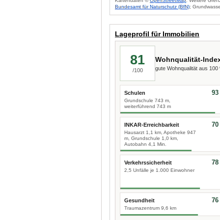
Kartendaten ©
OpenStreetMap
. Weitere Gren
Bundesamt für Naturschutz (BfN)
; Grundwasse
Lageprofil für Immobilien
81
Wohnqualität-Inde
gute Wohnqualität aus 10
/100
93
Schulen
Grundschule 743 m,
weiterführend 743 m
70
INKAR-Erreichbarkeit
Hausarzt 1,1 km, Apotheke 947
m, Grundschule 1,0 km,
Autobahn 4,1 Min.
78
Verkehrssicherheit
2,5 Unfälle je 1.000 Einwohner
76
Gesundheit
Traumazentrum 9,6 km