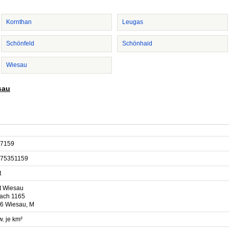
Kornthan
Leugas
Schönfeld
Schönhaid
Wiesau
sau
7159
75351159
t
t Wiesau
fach 1165
6 Wiesau, M
. je km²