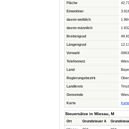
Fläche
42,7
Einwohner
3.91
davon weiblich
1.98
davon männlich
1.93
Breitengrad
49.9
Längengrad
12.1
Vorwahl
0963
Telefonnetz
Wies
Land
Baye
Regierungsbezirk
Ober
Landkreis
Tirs
Gemeinde
Wies
Karte
Kart
Steuersätze in Wiesau, M
Ort
Grundsteuer A
Grundsteu