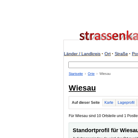
Länder / Landkreis
·
Ort
·
Straße
·
Pos
Startseite
Orte
Wiesau
Wiesau
Auf dieser Seite
Karte
Lageprofil
Für Wiesau sind 10 Ortsteile und 1 Postlei
Standortprofil für Wiesa