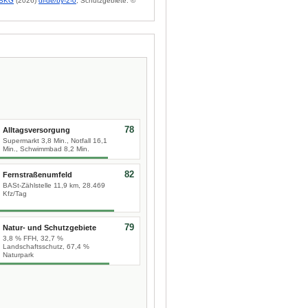
BKG
(2026)
dl-de/by-2-0
; Schutzgebiete: ©
78
Alltagsversorgung
Supermarkt 3,8 Min., Notfall 16,1
Min., Schwimmbad 8,2 Min.
82
Fernstraßenumfeld
BASt-Zählstelle 11,9 km, 28.469
Kfz/Tag
79
Natur- und Schutzgebiete
3,8 % FFH, 32,7 %
Landschaftsschutz, 67,4 %
Naturpark