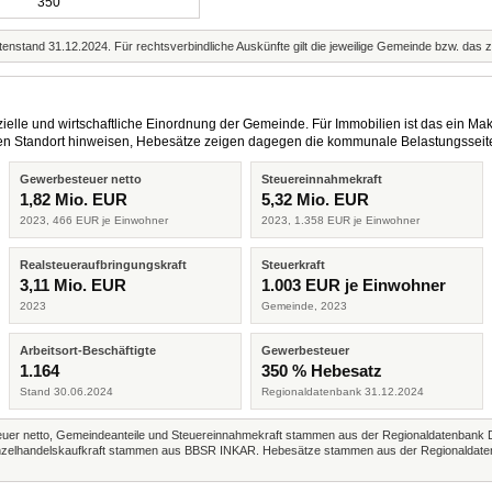
350
enstand 31.12.2024. Für rechtsverbindliche Auskünfte gilt die jeweilige Gemeinde bzw. das 
elle und wirtschaftliche Einordnung der Gemeinde. Für Immobilien ist das ein Mak
eren Standort hinweisen, Hebesätze zeigen dagegen die kommunale Belastungsseit
Gewerbesteuer netto
Steuereinnahmekraft
1,82 Mio. EUR
5,32 Mio. EUR
2023, 466 EUR je Einwohner
2023, 1.358 EUR je Einwohner
Realsteueraufbringungskraft
Steuerkraft
3,11 Mio. EUR
1.003 EUR je Einwohner
2023
Gemeinde, 2023
Arbeitsort-Beschäftigte
Gewerbesteuer
1.164
350 % Hebesatz
Stand 30.06.2024
Regionaldatenbank 31.12.2024
r netto, Gemeindeanteile und Steuereinnahmekraft stammen aus der Regionaldatenbank 
 Einzelhandelskaufkraft stammen aus BBSR INKAR. Hebesätze stammen aus der Regionaldate