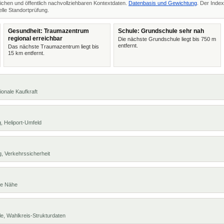
ichen und öffentlich nachvollziehbaren Kontextdaten.
Datenbasis und Gewichtung
. Der Index
lle Standortprüfung.
Gesundheit: Traumazentrum
Schule: Grundschule sehr nah
regional erreichbar
Die nächste Grundschule liegt bis 750 m
entfernt.
Das nächste Traumazentrum liegt bis
15 km entfernt.
ionale Kaufkraft
, Heliport-Umfeld
, Verkehrssicherheit
te Nähe
e, Wahlkreis-Strukturdaten