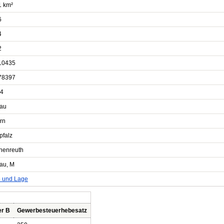
1 km²
6
4
2
10435
78397
4
au
rn
pfalz
chenreuth
au, M
e und Lage
er B
Gewerbesteuerhebesatz