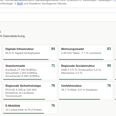
zen: Bundeswahlleiterin/BKG Wahlkreisgeometrie 2024, dl-de/by-2-0. Kartenlayer: Starkregen: ©
r/Geologie: ©
BGR
und Staatliche Geologische Dienste.
x
0 % Datenabdeckung.
84
83
Digitale Infrastruktur
Wohnungsmarkt
94,8 % Gigabit-Verfügbarkeit
4,48 €/m² Miete, 7,7 % Leerstand
71
89
Standortmarkt
Regionale Sozialstruktur
Kaufkraft 27.293 EUR/Ew.,
SGB II 3,5 %, Kinderarmut 5,4 %,
Steuerkraft 1.003 EUR/Ew.,
Altersarmut 1,5 %
Einzelhandel 8.960 EUR/Ew.
78
76
Regionale Sicherheitslage
Umfeldstruktur
PKS-HZ 4.339 je 100.000
35,7 % Wald, 8,0 % Gewässer
Einwohner im Landkreis
Tirschenreuth
76
E-Mobilität
14 Ladepunkte im PLZ-Gebiet